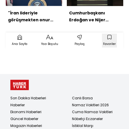
"İran lideriyle
Cumhurbaşkanı
görüşmekten onur
Erdoğan ve Nijer
duyarım"
liderinden ortak basın
toplantısı
Ana Sayfa
Yazı Boyutu
Paylaş
Favoriler
Son Dakika Haberleri
Canlı Borsa
Haberler
Namaz Vakitleri 2026
Ekonomi Haberleri
Cuma Namazı Vakitleri
Güncel Haberler
Nöbetçi Eczaneler
Magazin Haberleri
İstiklal Marşı