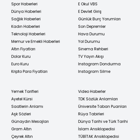
Spor Haberleri
E Okul VBS
Dünya Haberleri
E Devlet Giriş
Sağlık Haberleri
Günlük Burç Yorumları
Kadın Haberleri
Son Depremler
Teknoloji Haberleri
Hava Durumu
Memur ve Emekli Haberleri
Yol Durumu
Altın Fiyatları
Sinema Rehberi
Dolar Kuru
TV Yayın Akışı
Euro Kuru
Instagram Dondurma
Kripto Para Fiyatları
Instagram Silme
Yemek Tarifleri
Video Haberler
Ayetel Kürsi
TDK Sözlük Anlamları
Saatlerin Anlamı
Üniversite Taban Puanları
Aşk Sözleri
Rüya Tabirleri
Günaydın Mesajları
Dünya Tarihi ve Türk Tarihi
Gram Altın
İslam Ansiklopedisi
Çeyrek Altın
TÜBİTAK Ansiklopedisi