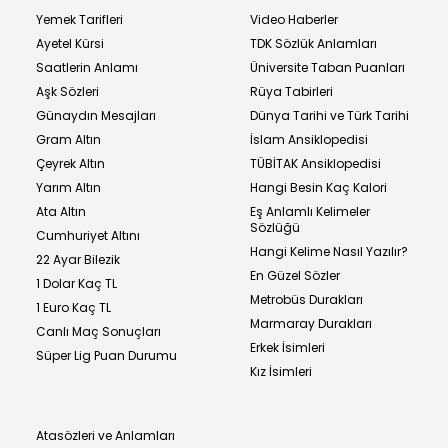
Yemek Tarifleri
Video Haberler
Ayetel Kürsi
TDK Sözlük Anlamları
Saatlerin Anlamı
Üniversite Taban Puanları
Aşk Sözleri
Rüya Tabirleri
Günaydın Mesajları
Dünya Tarihi ve Türk Tarihi
Gram Altın
İslam Ansiklopedisi
Çeyrek Altın
TÜBİTAK Ansiklopedisi
Yarım Altın
Hangi Besin Kaç Kalori
Ata Altın
Eş Anlamlı Kelimeler
Sözlüğü
Cumhuriyet Altını
Hangi Kelime Nasıl Yazılır?
22 Ayar Bilezik
En Güzel Sözler
1 Dolar Kaç TL
Metrobüs Durakları
1 Euro Kaç TL
Marmaray Durakları
Canlı Maç Sonuçları
Erkek İsimleri
Süper Lig Puan Durumu
Kız İsimleri
Atasözleri ve Anlamları