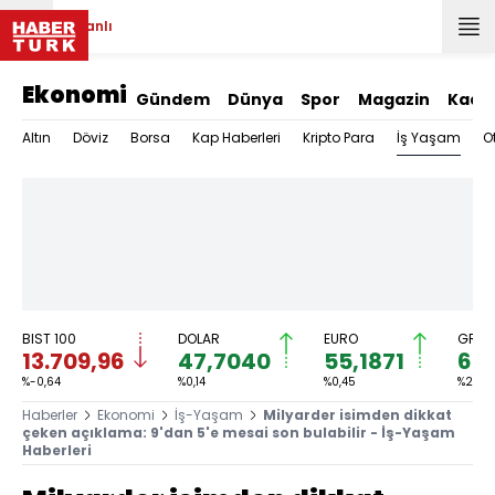
Canlı
Ekonomi
Gündem
Dünya
Spor
Magazin
Kadı
İş Yaşam
Altın
Döviz
Borsa
Kap Haberleri
Kripto Para
O
BIST 100
DOLAR
EURO
GRAM
13.709,96
47,7040
55,1871
6.6
%-0,64
%0,14
%0,45
%2,33
Haberler
Ekonomi
İş-Yaşam
Milyarder isimden dikkat
çeken açıklama: 9'dan 5'e mesai son bulabilir - İş-Yaşam
Haberleri