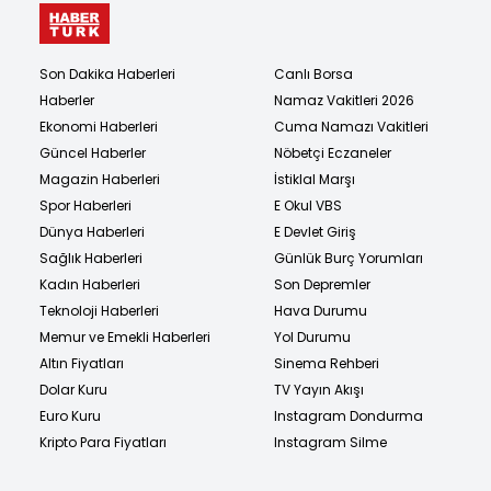
Son Dakika Haberleri
Canlı Borsa
Haberler
Namaz Vakitleri 2026
Ekonomi Haberleri
Cuma Namazı Vakitleri
Güncel Haberler
Nöbetçi Eczaneler
Magazin Haberleri
İstiklal Marşı
Spor Haberleri
E Okul VBS
Dünya Haberleri
E Devlet Giriş
Sağlık Haberleri
Günlük Burç Yorumları
Kadın Haberleri
Son Depremler
Teknoloji Haberleri
Hava Durumu
Memur ve Emekli Haberleri
Yol Durumu
Altın Fiyatları
Sinema Rehberi
Dolar Kuru
TV Yayın Akışı
Euro Kuru
Instagram Dondurma
Kripto Para Fiyatları
Instagram Silme