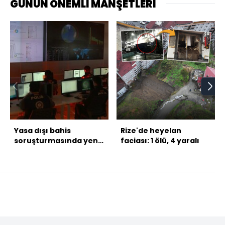
GÜNÜN ÖNEMLİ MANŞETLERİ
Yasa dışı bahis
Rize'de heyelan
soruşturmasında yeni
faciası: 1 ölü, 4 yaralı
gözaltı kararları!