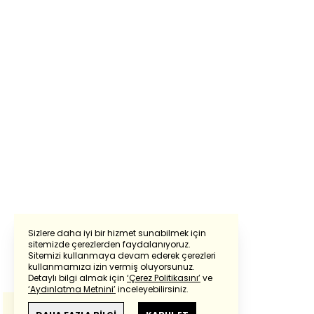
Sizlere daha iyi bir hizmet sunabilmek için
sitemizde çerezlerden faydalanıyoruz.
Sitemizi kullanmaya devam ederek çerezleri
Powered by
Translate
kullanmamıza izin vermiş oluyorsunuz.
Detaylı bilgi almak için
‘Çerez Politikasını’
ve
‘Aydınlatma Metnini’
inceleyebilirsiniz.
Bu çeviride
Google Translete
kullanılmıştır.