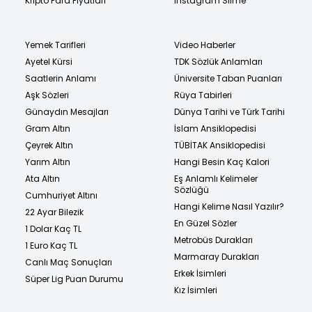
Kripto Para Fiyatları
Instagram Silme
Yemek Tarifleri
Video Haberler
Ayetel Kürsi
TDK Sözlük Anlamları
Saatlerin Anlamı
Üniversite Taban Puanları
Aşk Sözleri
Rüya Tabirleri
Günaydın Mesajları
Dünya Tarihi ve Türk Tarihi
Gram Altın
İslam Ansiklopedisi
Çeyrek Altın
TÜBİTAK Ansiklopedisi
Yarım Altın
Hangi Besin Kaç Kalori
Ata Altın
Eş Anlamlı Kelimeler
Sözlüğü
Cumhuriyet Altını
Hangi Kelime Nasıl Yazılır?
22 Ayar Bilezik
En Güzel Sözler
1 Dolar Kaç TL
Metrobüs Durakları
1 Euro Kaç TL
Marmaray Durakları
Canlı Maç Sonuçları
Erkek İsimleri
Süper Lig Puan Durumu
Kız İsimleri