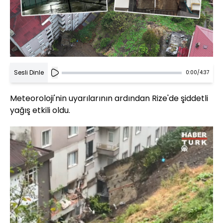
Sesli Dinle
0:00
/
4:37
Meteoroloji'nin uyarılarının ardından Rize'de şiddetli
yağış etkili oldu.
Yüklendi
:
90.47%