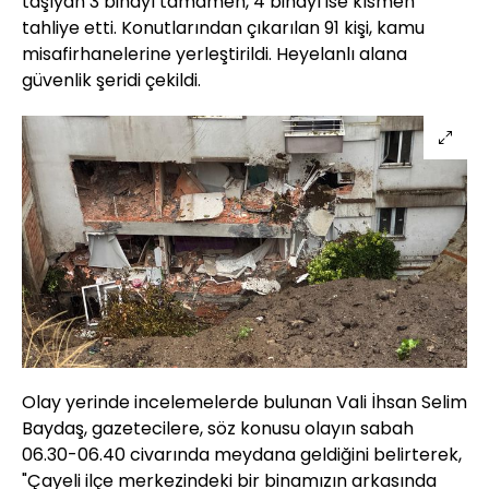
taşıyan 3 binayı tamamen, 4 binayı ise kısmen
tahliye etti. Konutlarından çıkarılan 91 kişi, kamu
misafirhanelerine yerleştirildi. Heyelanlı alana
güvenlik şeridi çekildi.
Olay yerinde incelemelerde bulunan Vali İhsan Selim
Baydaş, gazetecilere, söz konusu olayın sabah
06.30-06.40 civarında meydana geldiğini belirterek,
"Çayeli ilçe merkezindeki bir binamızın arkasında