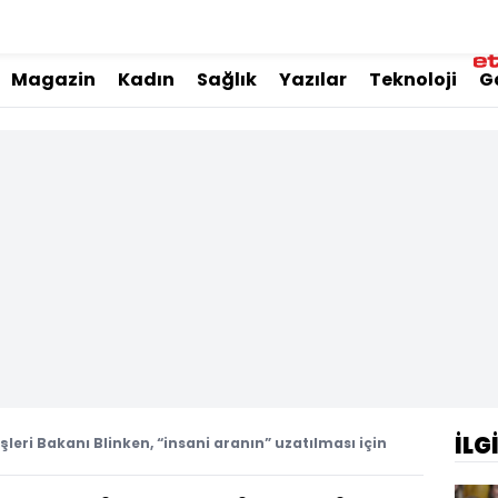
Magazin
Kadın
Sağlık
Yazılar
Teknoloji
G
İLG
şleri Bakanı Blinken, “insani aranın” uzatılması için