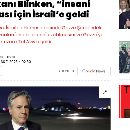
kanı Blinken, “insani
ı için İsrail’e geldi
n, İsrail ile Hamas arasında Gazze Şeridi'ndeki
varılan "insani aranın" uzatılmasını ve Gazze'ye
 üzere Tel Aviv'e geldi
23 - 02:30
:
30.11.2023 - 02:30
ABONE OL