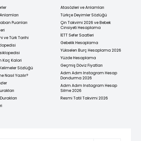
rler
Atasözleri ve Anlamları
 Anlamları
Türkçe Deyimler Sözlüğü
 Taban Puanları
Çin Takvimi 2026 ve Bebek
Cinsiyeti Hesaplama
eri
İETT Sefer Saatleri
i ve Türk Tarihi
Gebelik Hesaplama
klopedisi
Yükselen Burç Hesaplama 2026
siklopedisi
Yüzde Hesaplama
n Kaç Kalori
Geçmiş Döviz Fiyatları
Kelimeler Sözlüğü
Adım Adım Instagram Hesap
e Nasıl Yazılır?
Dondurma 2026
zler
Adım Adım Instagram Hesap
urakları
Silme 2026
urakları
Resmi Tatil Takvimi 2026
ri