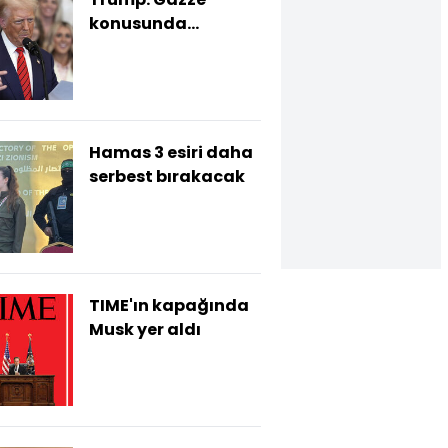
konusunda
acelemiz yok
Hamas 3 esiri daha
serbest bırakacak
TIME'ın kapağında
Musk yer aldı