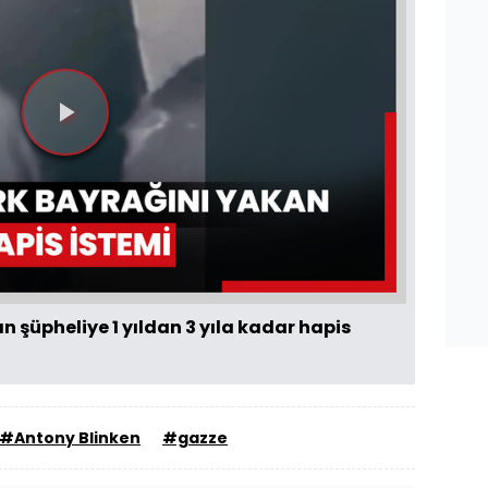
Videoyu
Oynat
n şüpheliye 1 yıldan 3 yıla kadar hapis
#Antony Blinken
#gazze