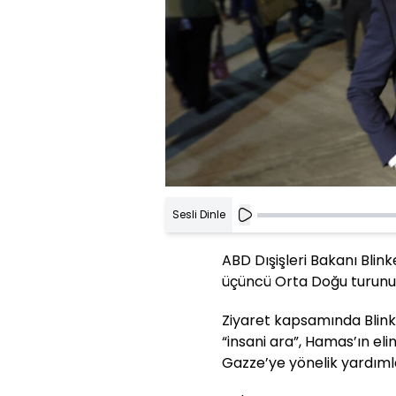
Sesli Dinle
ABD Dışişleri Bakanı Bli
üçüncü Orta Doğu turunun i
Ziyaret kapsamında Blinken
“insani ara”, Hamas’ın eli
Gazze’ye yönelik yardıml