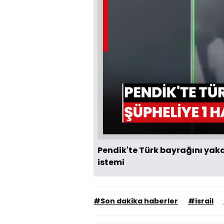
Pendik'te Türk bayrağını yaka
istemi
#Son dakika haberler
#israil