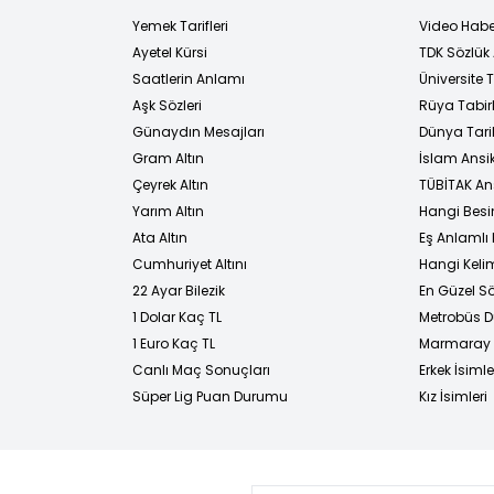
Yemek Tarifleri
Video Habe
Ayetel Kürsi
TDK Sözlük
i
Saatlerin Anlamı
Üniversite
Aşk Sözleri
Rüya Tabirl
Günaydın Mesajları
Dünya Tarih
Gram Altın
İslam Ansi
Çeyrek Altın
TÜBİTAK An
Yarım Altın
Hangi Besi
Ata Altın
Eş Anlamlı 
Cumhuriyet Altını
Hangi Kelim
22 Ayar Bilezik
En Güzel Sö
1 Dolar Kaç TL
Metrobüs D
1 Euro Kaç TL
Marmaray D
Canlı Maç Sonuçları
Erkek İsimle
Süper Lig Puan Durumu
Kız İsimleri