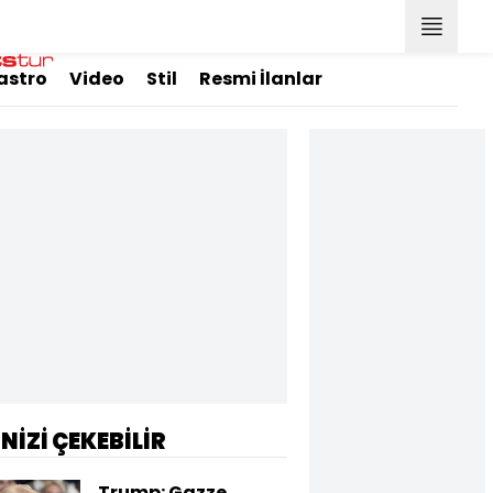
astro
Video
Stil
Resmi İlanlar
İNİZİ ÇEKEBİLİR
Trump: Gazze