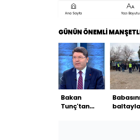
Ana Sayfa
Yazı Boyutu
GÜNÜN ÖNEMLİ MANŞETL
Bakan
Babasın
Tunç'tan
baltayl
Habertürk'e
öldüren 
açıklamalar
gözaltı