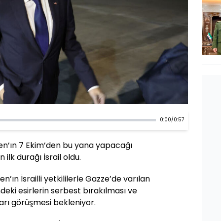
0:00
/
0:57
nken’ın 7 Ekim’den bu yana yapacağı
lk durağı İsrail oldu.
’ın İsrailli yetkililerle Gazze’de varılan
ndeki esirlerin serbest bırakılması ve
arı görüşmesi bekleniyor.