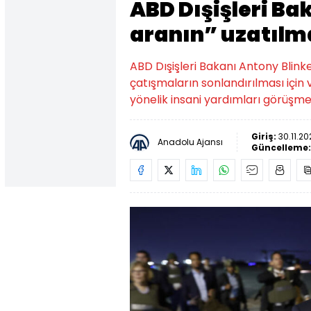
ABD Dışişleri Ba
aranın” uzatılmas
ABD Dışişleri Bakanı Antony Blinke
çatışmaların sonlandırılması için 
yönelik insani yardımları görüşmek
Giriş:
30.11.20
Anadolu Ajansı
Güncelleme