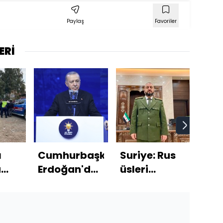
Paylaş
Favoriler
ERİ
ı
Cumhurbaşkanı
Suriye: Rus
Oka
a
Erdoğan'dan
üsleri
Bur
oğul
açıklamalar
müzakere
mec
nda
edilecek
rot