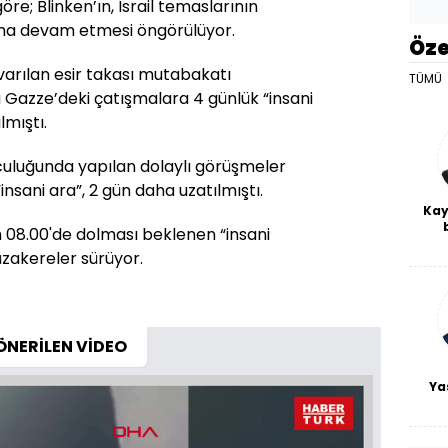
re; Blinken’ın, İsrail temaslarının
na devam etmesi öngörülüyor.
Öze
 varılan esir takası mutabakatı
TÜMÜ
Gazze’deki çatışmalara 4 günlük “insani
lmıştı.
uculuğunda yapılan dolaylı görüşmeler
“insani ara”, 2 gün daha uzatılmıştı.
Kay
h 08.00'de dolması beklenen “insani
De
üzakereler sürüyor.
haf
a
bl
ÖNERİLEN VİDEO
Ya