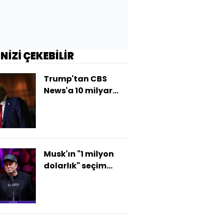
İNİZİ ÇEKEBİLİR
Trump'tan CBS
News'a 10 milyar
dolarlık dava
Musk'ın "1 milyon
dolarlık" seçim
çekilişi davası
görüldü