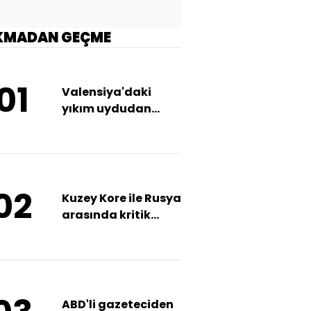
KMADAN GEÇME
01
Valensiya'daki
yıkım uydudan
görüntülendi!
02
Kuzey Kore ile Rusya
arasında kritik
temas
ABD'li gazeteciden