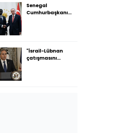
Senegal
Cumhurbaşkanı
Ankara'da
"İsrail-Lübnan
çatışmasını
sonlandırmak için
ilerleme kaydedildi"