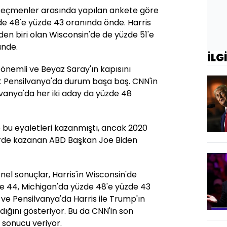
ı seçmenler arasında yapılan ankete göre
de 48'e yüzde 43 oranında önde. Harris
den biri olan Wisconsin'de de yüzde 51'e
ünde.
İLG
önemli ve Beyaz Saray'ın kapısını
 Pensilvanya'da durum başa baş. CNN'in
vanya'da her iki aday da yüzde 48
 bu eyaletleri kazanmıştı, ancak 2020
erde kazanan ABD Başkan Joe Biden
nel sonuçlar, Harris'in Wisconsin'de
e 44, Michigan'da yüzde 48'e yüzde 43
 ve Pensilvanya'da Harris ile Trump'ın
dığını gösteriyor. Bu da CNN'in son
 sonucu veriyor.