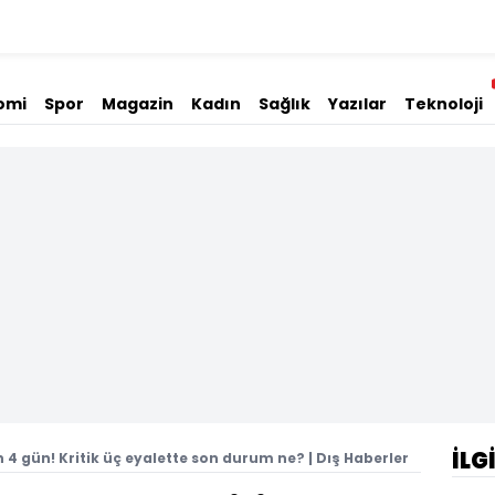
omi
Spor
Magazin
Kadın
Sağlık
Yazılar
Teknoloji
İLG
 4 gün! Kritik üç eyalette son durum ne? | Dış Haberler