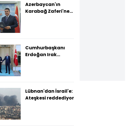
Azerbaycan'ın
Karabağ Zaferi'ne
özel kutlama
Cumhurbaşkanı
Erdoğan Irak
Başbakanı ile
görüştü
Lübnan'dan İsrail'e:
Ateşkesi reddediyor