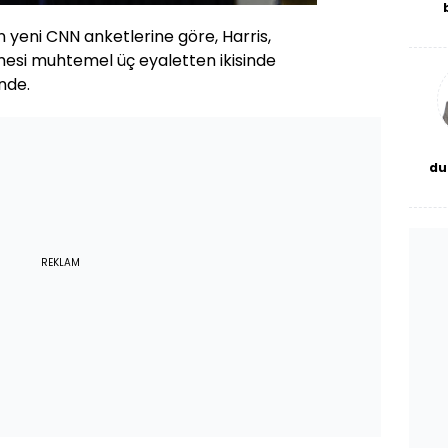
De
 yeni CNN anketlerine göre, Harris,
haf
a
mesi muhtemel üç eyaletten ikisinde
bl
nde.
du
bor
REKLAM