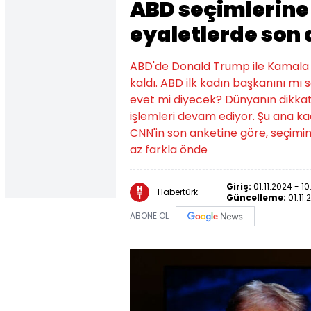
ABD seçimlerine 
eyaletlerde son
ABD'de Donald Trump ile Kamala 
kaldı. ABD ilk kadın başkanını mı
evet mi diyecek? Dünyanın dikkat
işlemleri devam ediyor. Şu ana kad
CNN'in son anketine göre, seçimin 
az farkla önde
Giriş:
01.11.2024 - 10
Habertürk
Güncelleme:
01.11.
ABONE OL