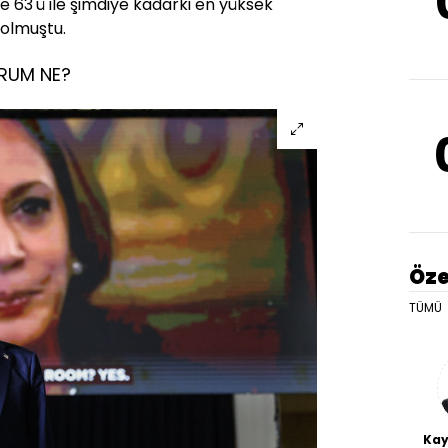
 63'ü ile şimdiye kadarki en yüksek
 olmuştu.
URUM NE?
Öze
TÜMÜ
Kay