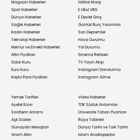
Magazin Haberleri
İstiklal Marşı
Spor Haberleri
E Okul VBS
Dünya Haberleri
E Devlet Giriş
Sağlık Haberleri
Günlük Burç Yorumları
Kadın Haberleri
Son Depremler
Teknoloji Haberleri
Hava Durumu
Memur ve Emekli Haberleri
Yol Durumu
Altın Fiyatları
Sinema Rehberi
Dolar Kuru
TV Yayın Akışı
Euro Kuru
Instagram Dondurma
Kripto Para Fiyatları
Instagram Silme
Yemek Tarifleri
Video Haberler
Ayetel Kürsi
TDK Sözlük Anlamları
Saatlerin Anlamı
Üniversite Taban Puanları
Aşk Sözleri
Rüya Tabirleri
Günaydın Mesajları
Dünya Tarihi ve Türk Tarihi
Gram Altın
İslam Ansiklopedisi