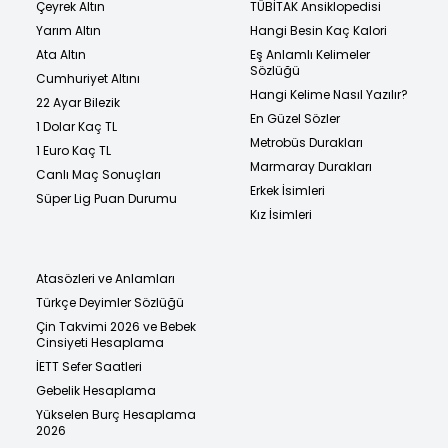
Çeyrek Altın
TÜBİTAK Ansiklopedisi
Yarım Altın
Hangi Besin Kaç Kalori
Ata Altın
Eş Anlamlı Kelimeler
Sözlüğü
Cumhuriyet Altını
Hangi Kelime Nasıl Yazılır?
22 Ayar Bilezik
En Güzel Sözler
1 Dolar Kaç TL
Metrobüs Durakları
1 Euro Kaç TL
Marmaray Durakları
Canlı Maç Sonuçları
Erkek İsimleri
Süper Lig Puan Durumu
Kız İsimleri
Atasözleri ve Anlamları
Türkçe Deyimler Sözlüğü
Çin Takvimi 2026 ve Bebek
Cinsiyeti Hesaplama
İETT Sefer Saatleri
Gebelik Hesaplama
Yükselen Burç Hesaplama
2026