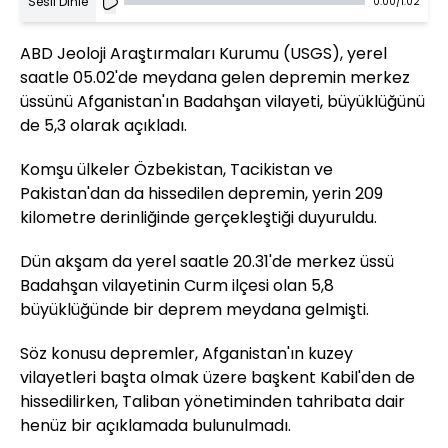
Sesli Dinle
0:00
/
1:02
ABD Jeoloji Araştırmaları Kurumu (USGS), yerel
saatle 05.02'de meydana gelen depremin merkez
üssünü Afganistan'ın Badahşan vilayeti, büyüklüğünü
de 5,3 olarak açıkladı.
Komşu ülkeler Özbekistan, Tacikistan ve
Pakistan'dan da hissedilen depremin, yerin 209
kilometre derinliğinde gerçekleştiği duyuruldu.
Dün akşam da yerel saatle 20.31'de merkez üssü
Badahşan vilayetinin Curm ilçesi olan 5,8
büyüklüğünde bir deprem meydana gelmişti.
Söz konusu depremler, Afganistan'ın kuzey
vilayetleri başta olmak üzere başkent Kabil'den de
hissedilirken, Taliban yönetiminden tahribata dair
henüz bir açıklamada bulunulmadı.