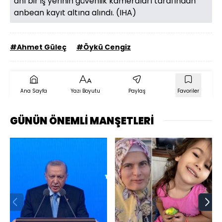
anı bir iş yerinin güvenlik kameraları tarafından
anbean kayıt altına alındı. (IHA)
#Ahmet Güleç
#Öykü Cengiz
Ana Sayfa
Yazı Boyutu
Paylaş
Favoriler
GÜNÜN ÖNEMLİ MANŞETLERİ