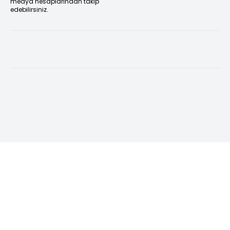
medya hesaplarından takip
edebilirsiniz.