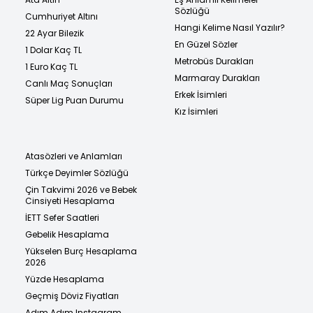
Sözlüğü
Cumhuriyet Altını
Hangi Kelime Nasıl Yazılır?
22 Ayar Bilezik
En Güzel Sözler
1 Dolar Kaç TL
Metrobüs Durakları
1 Euro Kaç TL
Marmaray Durakları
Canlı Maç Sonuçları
Erkek İsimleri
Süper Lig Puan Durumu
Kız İsimleri
Atasözleri ve Anlamları
Türkçe Deyimler Sözlüğü
Çin Takvimi 2026 ve Bebek
Cinsiyeti Hesaplama
İETT Sefer Saatleri
Gebelik Hesaplama
Yükselen Burç Hesaplama
2026
Yüzde Hesaplama
Geçmiş Döviz Fiyatları
Adım Adım Instagram