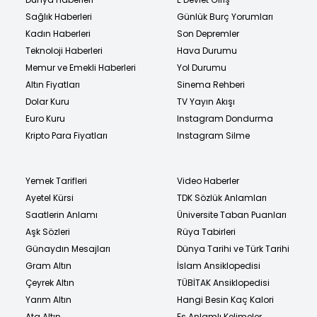
Sağlık Haberleri
Günlük Burç Yorumları
Kadın Haberleri
Son Depremler
Teknoloji Haberleri
Hava Durumu
Memur ve Emekli Haberleri
Yol Durumu
Altın Fiyatları
Sinema Rehberi
Dolar Kuru
TV Yayın Akışı
Euro Kuru
Instagram Dondurma
Kripto Para Fiyatları
Instagram Silme
Yemek Tarifleri
Video Haberler
Ayetel Kürsi
TDK Sözlük Anlamları
Saatlerin Anlamı
Üniversite Taban Puanları
Aşk Sözleri
Rüya Tabirleri
Günaydın Mesajları
Dünya Tarihi ve Türk Tarihi
Gram Altın
İslam Ansiklopedisi
Çeyrek Altın
TÜBİTAK Ansiklopedisi
Yarım Altın
Hangi Besin Kaç Kalori
Ata Altın
Eş Anlamlı Kelimeler