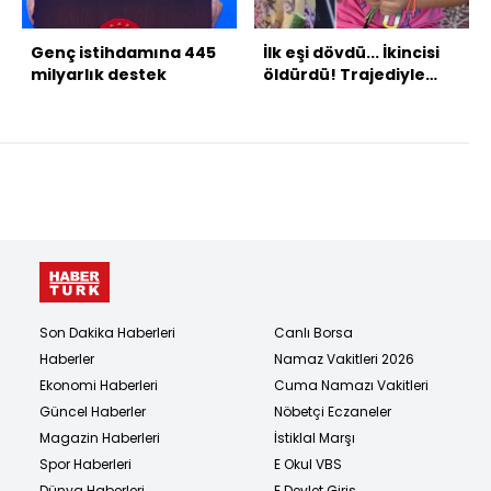
Genç istihdamına 445
İlk eşi dövdü... İkincisi
milyarlık destek
öldürdü! Trajediyle
biten hayat!
Son Dakika Haberleri
Canlı Borsa
Haberler
Namaz Vakitleri 2026
Ekonomi Haberleri
Cuma Namazı Vakitleri
Güncel Haberler
Nöbetçi Eczaneler
Magazin Haberleri
İstiklal Marşı
Spor Haberleri
E Okul VBS
Dünya Haberleri
E Devlet Giriş