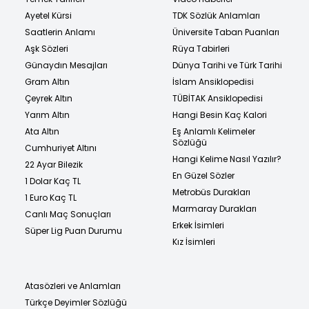
Ayetel Kürsi
TDK Sözlük Anlamları
Saatlerin Anlamı
Üniversite Taban Puanları
Aşk Sözleri
Rüya Tabirleri
Günaydın Mesajları
Dünya Tarihi ve Türk Tarihi
Gram Altın
İslam Ansiklopedisi
Çeyrek Altın
TÜBİTAK Ansiklopedisi
Yarım Altın
Hangi Besin Kaç Kalori
Ata Altın
Eş Anlamlı Kelimeler
Sözlüğü
Cumhuriyet Altını
Hangi Kelime Nasıl Yazılır?
22 Ayar Bilezik
En Güzel Sözler
1 Dolar Kaç TL
Metrobüs Durakları
1 Euro Kaç TL
Marmaray Durakları
Canlı Maç Sonuçları
Erkek İsimleri
Süper Lig Puan Durumu
Kız İsimleri
Atasözleri ve Anlamları
Türkçe Deyimler Sözlüğü