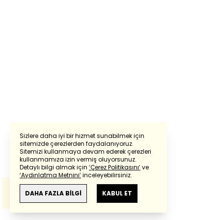
Sizlere daha iyi bir hizmet sunabilmek için
sitemizde çerezlerden faydalanıyoruz.
Sitemizi kullanmaya devam ederek çerezleri
Powered by
Translate
kullanmamıza izin vermiş oluyorsunuz.
Detaylı bilgi almak için
‘Çerez Politikasını’
ve
‘Aydınlatma Metnini’
inceleyebilirsiniz.
Bu çeviride
Google Translete
kullanılmıştır.
Anlam ve çeviri hatalarından
haberturk.com
DAHA FAZLA BİLGİ
KABUL ET
sorumlu değildir.