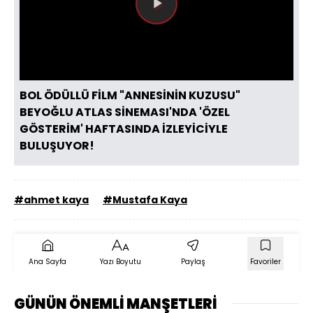
Videoyu
Oynat
BOL ÖDÜLLÜ FİLM "ANNESİNİN KUZUSU"
BEYOĞLU ATLAS SİNEMASI'NDA 'ÖZEL
GÖSTERİM' HAFTASINDA İZLEYİCİYLE
BULUŞUYOR!
#ahmet kaya
#Mustafa Kaya
Ana Sayfa
Yazı Boyutu
Paylaş
Favoriler
GÜNÜN ÖNEMLİ MANŞETLERİ