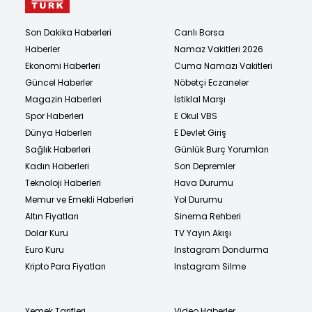
Son Dakika Haberleri
Canlı Borsa
Haberler
Namaz Vakitleri 2026
Ekonomi Haberleri
Cuma Namazı Vakitleri
Güncel Haberler
Nöbetçi Eczaneler
Magazin Haberleri
İstiklal Marşı
Spor Haberleri
E Okul VBS
Dünya Haberleri
E Devlet Giriş
Sağlık Haberleri
Günlük Burç Yorumları
Kadın Haberleri
Son Depremler
Teknoloji Haberleri
Hava Durumu
Memur ve Emekli Haberleri
Yol Durumu
Altın Fiyatları
Sinema Rehberi
Dolar Kuru
TV Yayın Akışı
Euro Kuru
Instagram Dondurma
Kripto Para Fiyatları
Instagram Silme
Yemek Tarifleri
Video Haberler