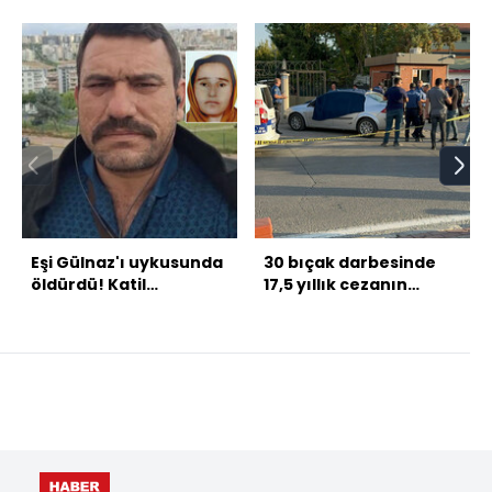
Eşi Gülnaz'ı uykusunda
30 bıçak darbesinde
öldürdü! Katil
17,5 yıllık cezanın
aranıyor!
gerekçesi açıklandı!