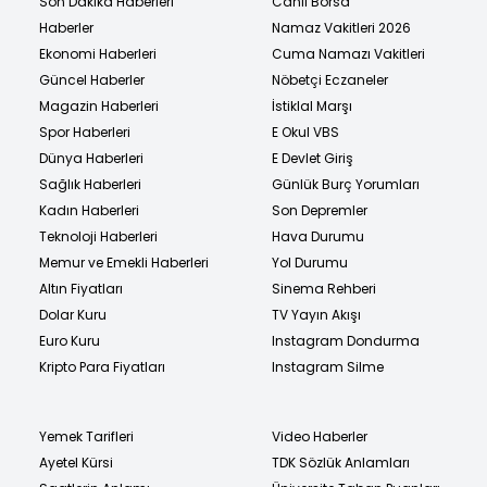
Son Dakika Haberleri
Canlı Borsa
Haberler
Namaz Vakitleri 2026
Ekonomi Haberleri
Cuma Namazı Vakitleri
Güncel Haberler
Nöbetçi Eczaneler
Magazin Haberleri
İstiklal Marşı
Spor Haberleri
E Okul VBS
Dünya Haberleri
E Devlet Giriş
Sağlık Haberleri
Günlük Burç Yorumları
Kadın Haberleri
Son Depremler
Teknoloji Haberleri
Hava Durumu
Memur ve Emekli Haberleri
Yol Durumu
Altın Fiyatları
Sinema Rehberi
Dolar Kuru
TV Yayın Akışı
Euro Kuru
Instagram Dondurma
Kripto Para Fiyatları
Instagram Silme
Yemek Tarifleri
Video Haberler
Ayetel Kürsi
TDK Sözlük Anlamları