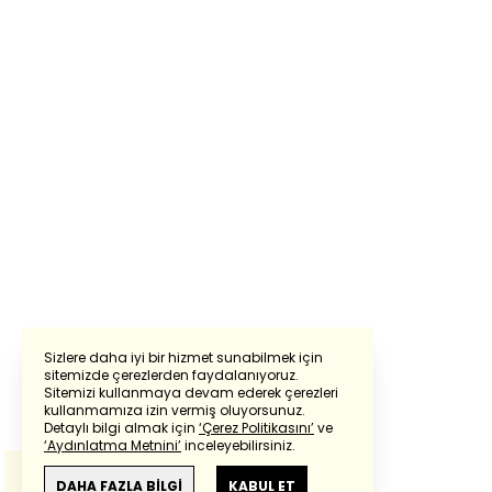
Sizlere daha iyi bir hizmet sunabilmek için
sitemizde çerezlerden faydalanıyoruz.
Sitemizi kullanmaya devam ederek çerezleri
Powered by
Translate
kullanmamıza izin vermiş oluyorsunuz.
Detaylı bilgi almak için
‘Çerez Politikasını’
ve
‘Aydınlatma Metnini’
inceleyebilirsiniz.
Bu çeviride
Google Translete
kullanılmıştır.
Anlam ve çeviri hatalarından
haberturk.com
DAHA FAZLA BİLGİ
KABUL ET