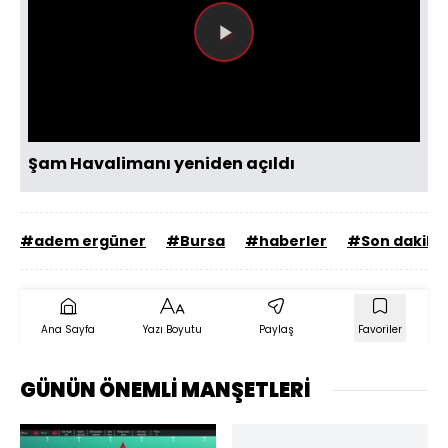
Videoyu
Oynat
Şam Havalimanı yeniden açıldı
#adem ergüner
#Bursa
#haberler
#Son dakika
Ana Sayfa
Yazı Boyutu
Paylaş
Favoriler
GÜNÜN ÖNEMLİ MANŞETLERİ