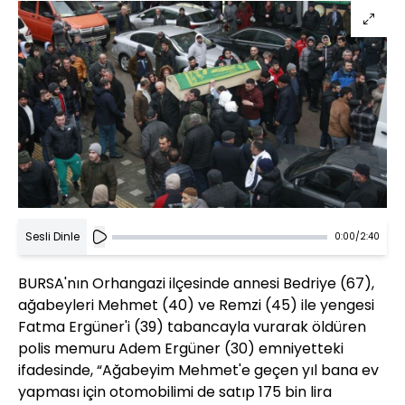
Sesli Dinle
0:00
/
2:40
BURSA'nın Orhangazi ilçesinde annesi Bedriye (67),
ağabeyleri Mehmet (40) ve Remzi (45) ile yengesi
Fatma Ergüner'i (39) tabancayla vurarak öldüren
polis memuru Adem Ergüner (30) emniyetteki
ifadesinde, “Ağabeyim Mehmet'e geçen yıl bana ev
yapması için otomobilimi de satıp 175 bin lira