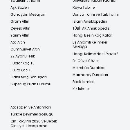
Saatlerin Anlamı
Üniversite Taban Puanları
Aşk Sözleri
Rüya Tabirleri
Günaydın Mesajları
Dünya Tarihi ve Türk Tarihi
Gram Altın
İslam Ansiklopedisi
Çeyrek Altın
TÜBİTAK Ansiklopedisi
Yarım Altın
Hangi Besin Kaç Kalori
Ata Altın
Eş Anlamlı Kelimeler
Sözlüğü
Cumhuriyet Altını
Hangi Kelime Nasıl Yazılır?
22 Ayar Bilezik
En Güzel Sözler
1 Dolar Kaç TL
Metrobüs Durakları
1 Euro Kaç TL
Marmaray Durakları
Canlı Maç Sonuçları
Erkek İsimleri
Süper Lig Puan Durumu
Kız İsimleri
Atasözleri ve Anlamları
Türkçe Deyimler Sözlüğü
Çin Takvimi 2026 ve Bebek
Cinsiyeti Hesaplama