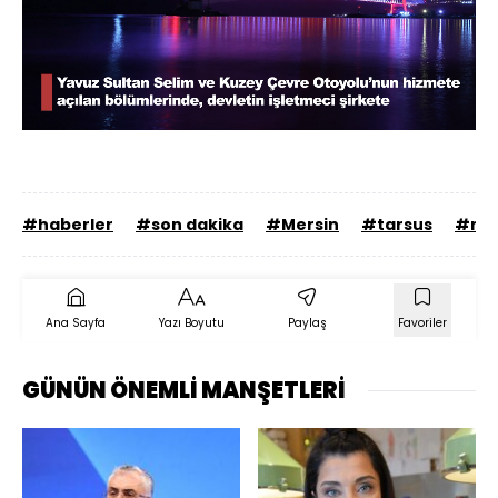
Yüklendi
:
56.04%
Sesi
Oynatma
720
Aç
Hızı
#haberler
#son dakika
#Mersin
#tarsus
#mer
Ana Sayfa
Yazı Boyutu
Paylaş
Favoriler
GÜNÜN ÖNEMLİ MANŞETLERİ