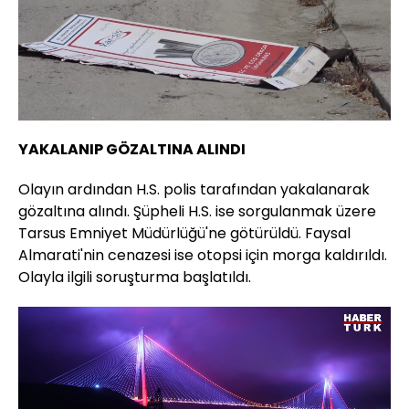
Yüklendi
:
25.47%
Sesi
Oynatma
720
Aç
Hızı
YAKALANIP GÖZALTINA ALINDI
Olayın ardından H.S. polis tarafından yakalanarak
gözaltına alındı. Şüpheli H.S. ise sorgulanmak üzere
Tarsus Emniyet Müdürlüğü'ne götürüldü. Faysal
Almarati'nin cenazesi ise otopsi için morga kaldırıldı.
Olayla ilgili soruşturma başlatıldı.