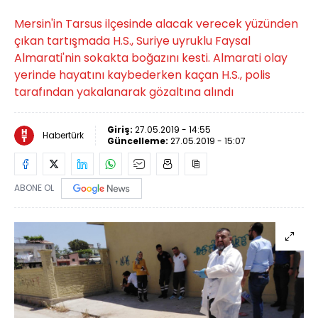
Mersin'in Tarsus ilçesinde alacak verecek yüzünden
çıkan tartışmada H.S., Suriye uyruklu Faysal
Almarati'nin sokakta boğazını kesti. Almarati olay
yerinde hayatını kaybederken kaçan H.S., polis
tarafından yakalanarak gözaltına alındı
Giriş:
27.05.2019 - 14:55
Habertürk
Güncelleme:
27.05.2019 - 15:07
ABONE OL