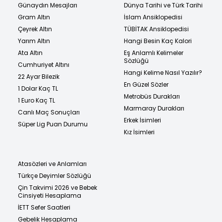
Günaydın Mesajları
Dünya Tarihi ve Türk Tarihi
Gram Altın
İslam Ansiklopedisi
Çeyrek Altın
TÜBİTAK Ansiklopedisi
Yarım Altın
Hangi Besin Kaç Kalori
Ata Altın
Eş Anlamlı Kelimeler
Sözlüğü
Cumhuriyet Altını
Hangi Kelime Nasıl Yazılır?
22 Ayar Bilezik
En Güzel Sözler
1 Dolar Kaç TL
Metrobüs Durakları
1 Euro Kaç TL
Marmaray Durakları
Canlı Maç Sonuçları
Erkek İsimleri
Süper Lig Puan Durumu
Kız İsimleri
Atasözleri ve Anlamları
Türkçe Deyimler Sözlüğü
Çin Takvimi 2026 ve Bebek
Cinsiyeti Hesaplama
İETT Sefer Saatleri
Gebelik Hesaplama