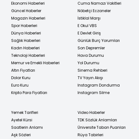
Ekonomi Haberleri
Cuma Namazı Vakitleri
Güncel Haberler
Nöbetçi Eczaneler
Magazin Haberleri
İstiklal Marşı
Spor Haberleri
E Okul VBS
Dünya Haberleri
E Devlet Giriş
Sağlık Haberleri
Günlük Burç Yorumları
Kadın Haberleri
Son Depremler
Teknoloji Haberleri
Hava Durumu
Memur ve Emekli Haberleri
Yol Durumu
Altın Fiyatları
Sinema Rehberi
Dolar Kuru
TV Yayın Akışı
Euro Kuru
Instagram Dondurma
Kripto Para Fiyatları
Instagram Silme
Yemek Tarifleri
Video Haberler
Ayetel Kürsi
TDK Sözlük Anlamları
Saatlerin Anlamı
Üniversite Taban Puanları
Aşk Sözleri
Rüya Tabirleri