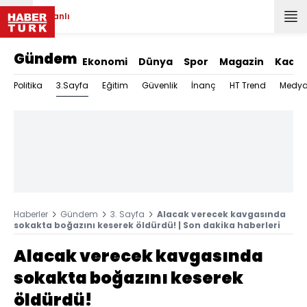
Canlı
Gündem
Ekonomi
Dünya
Spor
Magazin
Kadın
3.Sayfa
Politika
Eğitim
Güvenlik
İnanç
HT Trend
Medy
Haberler
Gündem
3. Sayfa
Alacak verecek kavgasında
sokakta boğazını keserek öldürdü! | Son dakika haberleri
Alacak verecek kavgasında
sokakta boğazını keserek
öldürdü!