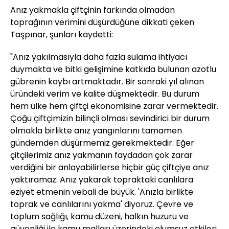
Anız yakmakla çiftçinin farkında olmadan
toprağının verimini düşürdüğüne dikkati çeken
Taşpınar, şunları kaydetti:
"Anız yakılmasıyla daha fazla sulama ihtiyacı
duymakta ve bitki gelişimine katkıda bulunan azotlu
gübrenin kaybı artmaktadır. Bir sonraki yıl alınan
üründeki verim ve kalite düşmektedir. Bu durum
hem ülke hem çiftçi ekonomisine zarar vermektedir.
Çoğu çiftçimizin bilinçli olması sevindirici bir durum
olmakla birlikte anız yangınlarını tamamen
gündemden düşürmemiz gerekmektedir. Eğer
çitçilerimiz anız yakmanın faydadan çok zarar
verdiğini bir anlayabilirlerse hiçbir güç çiftçiye anız
yaktıramaz. Anız yakarak topraktaki canlılara
eziyet etmenin vebali de büyük. 'Anızla birlikte
toprak ve canlılarını yakma' diyoruz. Çevre ve
toplum sağlığı, kamu düzeni, halkın huzuru ve
güvenliği ile kamu malları üzerindeki olumsuz etkileri