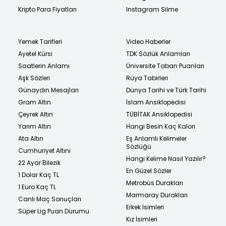
Kripto Para Fiyatları
Instagram Silme
Yemek Tarifleri
Video Haberler
Ayetel Kürsi
TDK Sözlük Anlamları
Saatlerin Anlamı
Üniversite Taban Puanları
Aşk Sözleri
Rüya Tabirleri
Günaydın Mesajları
Dünya Tarihi ve Türk Tarihi
Gram Altın
İslam Ansiklopedisi
Çeyrek Altın
TÜBİTAK Ansiklopedisi
Yarım Altın
Hangi Besin Kaç Kalori
Ata Altın
Eş Anlamlı Kelimeler
Sözlüğü
Cumhuriyet Altını
Hangi Kelime Nasıl Yazılır?
22 Ayar Bilezik
En Güzel Sözler
1 Dolar Kaç TL
Metrobüs Durakları
1 Euro Kaç TL
Marmaray Durakları
Canlı Maç Sonuçları
Erkek İsimleri
Süper Lig Puan Durumu
Kız İsimleri