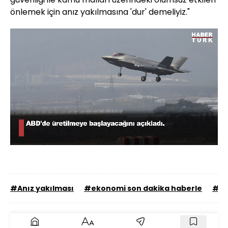
önlemek için anız yakılmasına 'dur' demeliyiz."
Yüklendi
:
47.44%
Sesi
Oynatma
1080
Aç
Hızı
#Anız yakılması
#ekonomi son dakika haberle
#ha