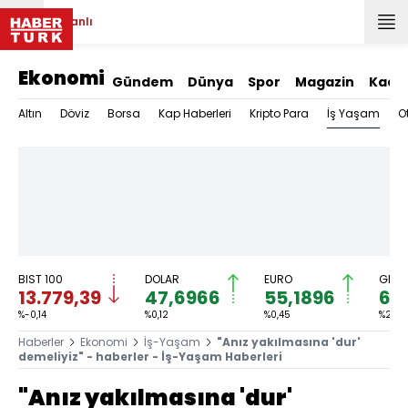
Canlı
Ekonomi
Gündem
Dünya
Spor
Magazin
Kadı
İş Yaşam
Altın
Döviz
Borsa
Kap Haberleri
Kripto Para
O
BIST 100
DOLAR
EURO
GRAM
13.779,39
47,6966
55,1896
6.
%-0,14
%0,12
%0,45
%2,59
Haberler
Ekonomi
İş-Yaşam
"Anız yakılmasına 'dur'
demeliyiz" - haberler - İş-Yaşam Haberleri
"Anız yakılmasına 'dur'