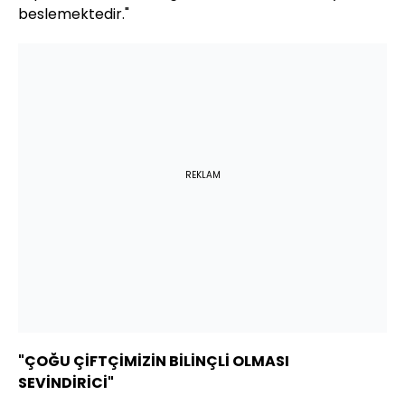
beslemektedir."
REKLAM
"ÇOĞU ÇİFTÇİMİZİN BİLİNÇLİ OLMASI
SEVİNDİRİCİ"