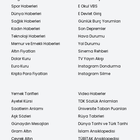
Spor Haberleri
E Okul VBS
Dünya Haberleri
E Devlet Giriş
Sağlık Haberleri
Günlük Burç Yorumları
Kadın Haberleri
Son Depremler
Teknoloji Haberleri
Hava Durumu
Memur ve Emekli Haberleri
Yol Durumu
Altın Fiyatları
Sinema Rehberi
Dolar Kuru
TV Yayın Akışı
Euro Kuru
Instagram Dondurma
Kripto Para Fiyatları
Instagram Silme
Yemek Tarifleri
Video Haberler
Ayetel Kürsi
TDK Sözlük Anlamları
Saatlerin Anlamı
Üniversite Taban Puanları
Aşk Sözleri
Rüya Tabirleri
Günaydın Mesajları
Dünya Tarihi ve Türk Tarihi
Gram Altın
İslam Ansiklopedisi
Çeyrek Altın
TÜBİTAK Ansiklopedisi