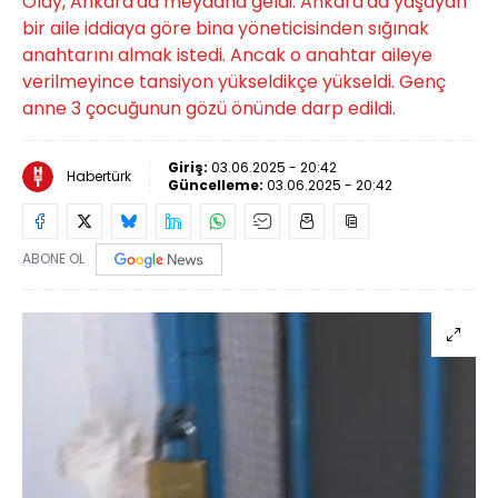
Olay, Ankara'da meydana geldi. Ankara'da yaşayan
bir aile iddiaya göre bina yöneticisinden sığınak
anahtarını almak istedi. Ancak o anahtar aileye
verilmeyince tansiyon yükseldikçe yükseldi. Genç
anne 3 çocuğunun gözü önünde darp edildi.
Giriş:
03.06.2025 - 20:42
Habertürk
Güncelleme:
03.06.2025 - 20:42
ABONE OL