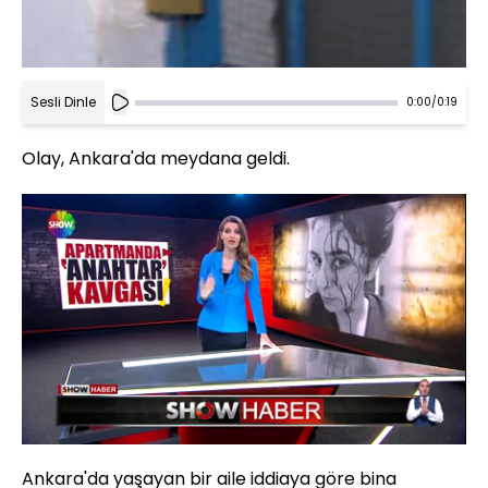
Sesli Dinle
0:00
/
0:19
Olay, Ankara'da meydana geldi.
Yüklendi
:
39.94%
Sesi
Oynatma
Aç
Hızı
Ankara'da yaşayan bir aile iddiaya göre bina