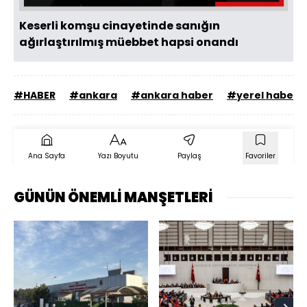
Keserli komşu cinayetinde sanığın
ağırlaştırılmış müebbet hapsi onandı
#HABER
#ankara
#ankara haber
#yerel haber
Ana Sayfa
Yazı Boyutu
Paylaş
Favoriler
GÜNÜN ÖNEMLİ MANŞETLERİ