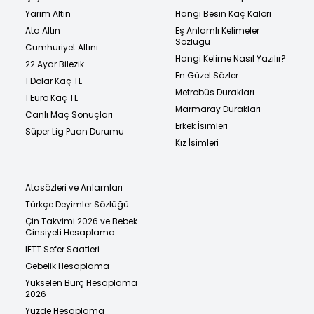
Yarım Altın
Hangi Besin Kaç Kalori
Ata Altın
Eş Anlamlı Kelimeler
Sözlüğü
Cumhuriyet Altını
Hangi Kelime Nasıl Yazılır?
22 Ayar Bilezik
En Güzel Sözler
1 Dolar Kaç TL
Metrobüs Durakları
1 Euro Kaç TL
Marmaray Durakları
Canlı Maç Sonuçları
Erkek İsimleri
Süper Lig Puan Durumu
Kız İsimleri
Atasözleri ve Anlamları
Türkçe Deyimler Sözlüğü
Çin Takvimi 2026 ve Bebek
Cinsiyeti Hesaplama
İETT Sefer Saatleri
Gebelik Hesaplama
Yükselen Burç Hesaplama
2026
Yüzde Hesaplama