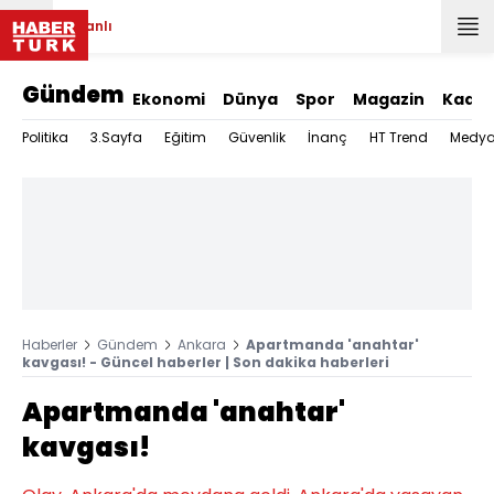
Canlı
Gündem
Ekonomi
Dünya
Spor
Magazin
Kadın
Politika
3.Sayfa
Eğitim
Güvenlik
İnanç
HT Trend
Medy
Haberler
Gündem
Ankara
Apartmanda 'anahtar'
kavgası! - Güncel haberler | Son dakika haberleri
Apartmanda 'anahtar'
kavgası!