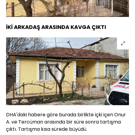
Yüklendi
:
100.00%
Sesi
Oynatma
Aç
Hızı
İKİ ARKADAŞ ARASINDA KAVGA ÇIKTI
DHA'daki habere göre burada birlikte içki içen Onur
A. ve Tercüman arasında bir süre sonra tartışma
çıktı. Tartışma kısa sürede büyüdü.