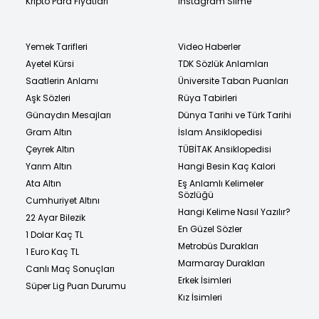
Kripto Para Fiyatları
Instagram Silme
Yemek Tarifleri
Video Haberler
Ayetel Kürsi
TDK Sözlük Anlamları
Saatlerin Anlamı
Üniversite Taban Puanları
Aşk Sözleri
Rüya Tabirleri
Günaydın Mesajları
Dünya Tarihi ve Türk Tarihi
Gram Altın
İslam Ansiklopedisi
Çeyrek Altın
TÜBİTAK Ansiklopedisi
Yarım Altın
Hangi Besin Kaç Kalori
Ata Altın
Eş Anlamlı Kelimeler
Sözlüğü
Cumhuriyet Altını
Hangi Kelime Nasıl Yazılır?
22 Ayar Bilezik
En Güzel Sözler
1 Dolar Kaç TL
Metrobüs Durakları
1 Euro Kaç TL
Marmaray Durakları
Canlı Maç Sonuçları
Erkek İsimleri
Süper Lig Puan Durumu
Kız İsimleri