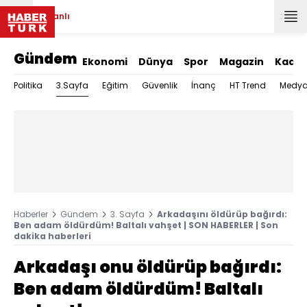
Canlı
Gündem
Ekonomi
Dünya
Spor
Magazin
Kadın
3.Sayfa
Politika
Eğitim
Güvenlik
İnanç
HT Trend
Medy
Haberler
Gündem
3. Sayfa
Arkadaşını öldürüp bağırdı:
Ben adam öldürdüm! Baltalı vahşet | SON HABERLER | Son
dakika haberleri
Arkadaşı onu öldürüp bağırdı:
Ben adam öldürdüm! Baltalı