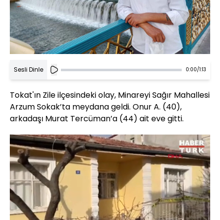
Sesli Dinle
0:00
/
1:13
Tokat'ın Zile ilçesindeki olay, Minareyi Sağır Mahallesi
Arzum Sokak’ta meydana geldi. Onur A. (40),
arkadaşı Murat Tercüman’a (44) ait eve gitti.