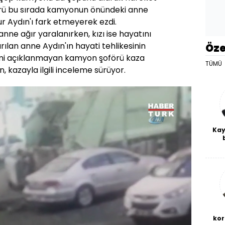
rü bu sırada kamyonun önündeki anne
ur Aydın'ı fark etmeyerek ezdi.
ne ağır yaralanırken, kızı ise hayatını
rılan anne Aydın'ın hayati tehlikesinin
Öze
ismi açıklanmayan kamyon şoförü kaza
TÜMÜ
n, kazayla ilgili inceleme sürüyor.
Kay
De
haf
a
bl
kor