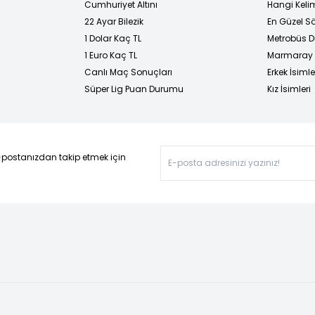
Cumhuriyet Altını
Hangi Kelim
22 Ayar Bilezik
En Güzel Sö
1 Dolar Kaç TL
Metrobüs D
1 Euro Kaç TL
Marmaray D
Canlı Maç Sonuçları
Erkek İsimle
Süper Lig Puan Durumu
Kız İsimleri
-postanızdan takip etmek için