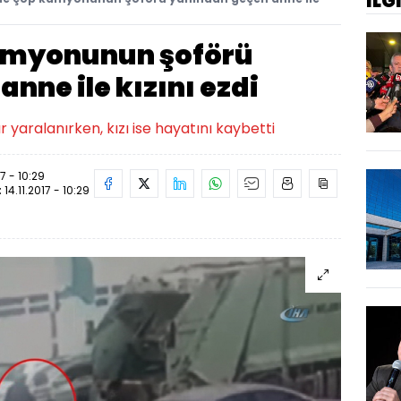
İLG
kamyonunun şoförü
nne ile kızını ezdi
yaralanırken, kızı ise hayatını kaybetti
17 - 10:29
:
14.11.2017 - 10:29