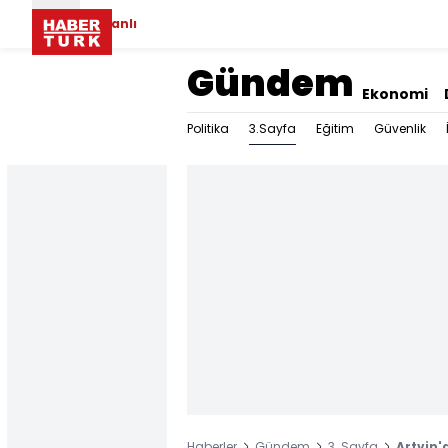
Canlı
Gündem
Ekonomi
3.Sayfa
Politika
Eğitim
Güvenlik
Haberler
Gündem
3. Sayfa
Artvin