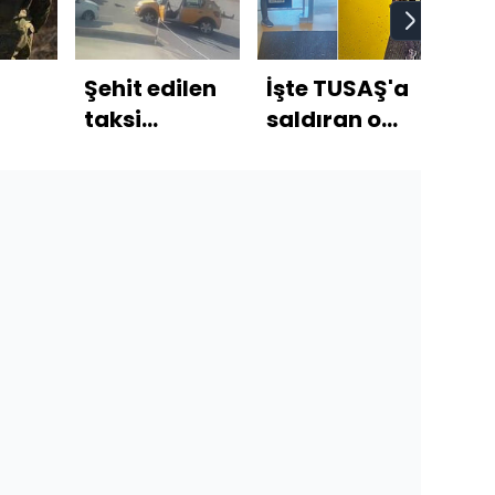
Şehit edilen
İşte TUSAŞ'a
'Kirl
taksi
saldıran o
kırı
şoförünün
teröristler
imha
babası:
ve saldırı anı
Oğlumu
sırtından
vurmuşlar