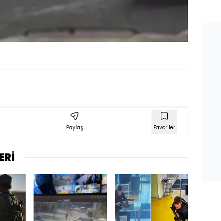
Yüklendi
:
90.21%
Oynatma
480
Hızı
Paylaş
Favoriler
ERİ