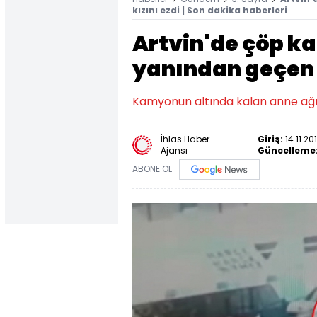
kızını ezdi | Son dakika haberleri
Artvin'de çöp 
yanından geçen a
Kamyonun altında kalan anne ağır 
İhlas Haber
Giriş:
14.11.20
Ajansı
Güncelleme
ABONE OL