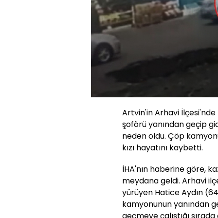
Artvin'in Arhavi İlçesi'n
şoförü yanından geçip gi
neden oldu. Çöp kamyonun
kızı hayatını kaybetti.
İHA'nın haberine göre, k
meydana geldi. Arhavi il
yürüyen Hatice Aydın (64
kamyonunun yanından ge
geçmeye çalıştığı sırad