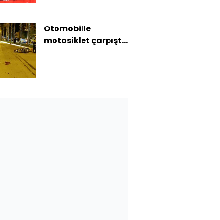
Otomobille
motosiklet çarpıştı!
Anne ve oğlu
yaralandı