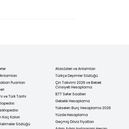
rler
Atasözleri ve Anlamları
 Anlamları
Türkçe Deyimler Sözlüğü
 Taban Puanları
Çin Takvimi 2026 ve Bebek
Cinsiyeti Hesaplama
eri
İETT Sefer Saatleri
i ve Türk Tarihi
Gebelik Hesaplama
klopedisi
Yükselen Burç Hesaplama 2026
siklopedisi
Yüzde Hesaplama
n Kaç Kalori
Geçmiş Döviz Fiyatları
Kelimeler Sözlüğü
Adım Adım Instagram Hesap