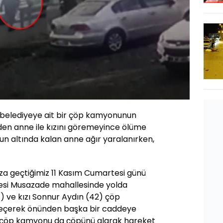
de belediyeye ait bir çöp kamyonunun
den anne ile kızını göremeyince ölüme
 altında kalan anne ağır yaralanırken,
aza geçtiğimiz 11 Kasım Cumartesi günü
çesi Musazade mahallesinde yolda
) ve kızı Sonnur Aydın (42) çöp
çerek önünden başka bir caddeye
a çöp kamyonu da çöpünü alarak hareket