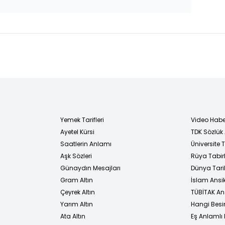
Yemek Tarifleri
Video Habe
Ayetel Kürsi
TDK Sözlük
i
Saatlerin Anlamı
Üniversite
Aşk Sözleri
Rüya Tabirl
Günaydın Mesajları
Dünya Tarih
Gram Altın
İslam Ansi
Çeyrek Altın
TÜBİTAK An
Yarım Altın
Hangi Besi
Ata Altın
Eş Anlamlı 