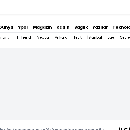
Dünya
Spor
Magazin
Kadın
Sağlık
Yazılar
Teknolo
İnanç
HT Trend
Medya
Ankara
Teyit
İstanbul
Ege
Çevre
'de çöp kamyonunun şoförü yanından geçen anne ile