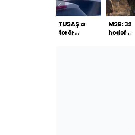
TUSAŞ'a
MSB: 32
terör
hedef
saldırısı!
başarılı
şekilde 
edildi