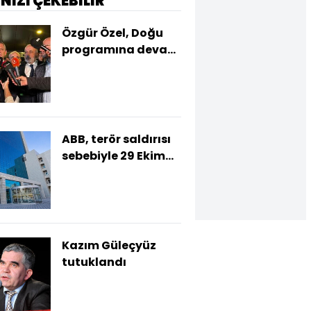
İNİZİ ÇEKEBİLİR
Özgür Özel, Doğu
programına devam
edecek
ABB, terör saldırısı
sebebiyle 29 Ekim
etkinliklerini iptal
etti
Kazım Güleçyüz
tutuklandı