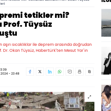
İLG
eri
epremi tetikler mi?
 Prof. Tüysüz
nuştu
en aşırı sıcaklıklar ile deprem arasında doğrudan
Prof. Dr. Okan Tüysüz, Habertürk'ten Mesut Yar'ın
23:39
.2024 - 23:48