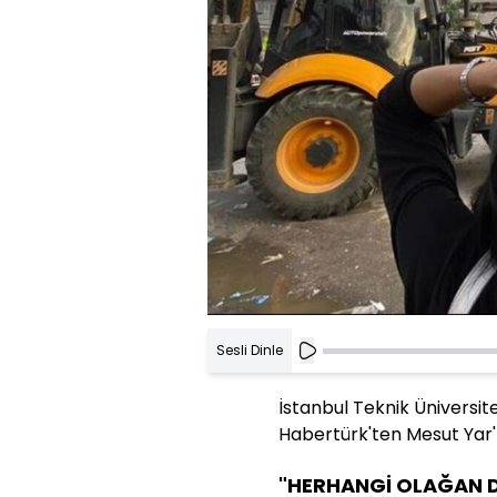
Sesli Dinle
İstanbul Teknik Üniversit
Habertürk'ten Mesut Yar'ın
"HERHANGİ OLAĞAN D