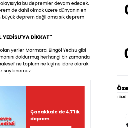
Dolayısıyla bu depremler devam edecek.
prem de dahil olmak üzere dünyanın en
. En büyük deprem değil ama sık deprem
 YEDİSU'YA DİKKAT"
olan yerler Marmara, Bingöl Yedisu gibi
zamanını doldurmuş herhangi bir zamanda
alesef ne toplum ne kişi ne idare olarak
z söylenemez.
Öze
TÜMÜ
Çanakkale'de 4.7'lik
deprem