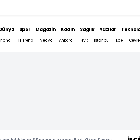
Dünya
Spor
Magazin
Kadın
Sağlık
Yazılar
Teknolo
İnanç
HT Trend
Medya
Ankara
Teyit
İstanbul
Ege
Çevre
epremi tetikler mi? Konunun uzmanı Prof. Okan Tüysüz