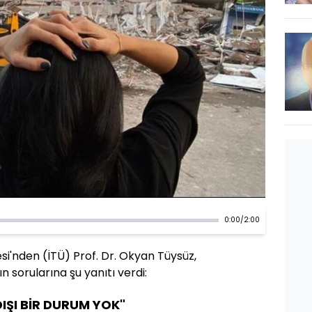
0:00
/
2:00
esi'nden (İTÜ) Prof. Dr. Okyan Tüysüz,
 sorularına şu yanıtı verdi:
IŞI BİR DURUM YOK"