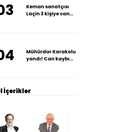
03
Keman sanatçısı
Laçin 3 kişiye can
oldu! Doğum
gününde evlat
acısı!
04
Mühürdar Karakolu
yandı! Can kaybı
var!
l İçerikler