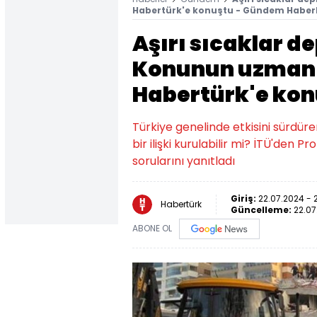
Habertürk'e konuştu - Gündem Haberl
Aşırı sıcaklar d
Konunun uzmanı
Habertürk'e ko
Türkiye genelinde etkisini sürdür
bir ilişki kurulabilir mi? İTÜ'den 
sorularını yanıtladı
Giriş:
22.07.2024 - 
Habertürk
Güncelleme:
22.07
ABONE OL