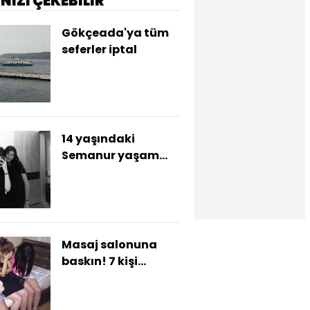
İNİZİ ÇEKEBİLİR
Gökçeada'ya tüm
seferler iptal
14 yaşındaki
Semanur yaşam
savaşı veriyor
Masaj salonuna
baskın! 7 kişi
tutuklandı!