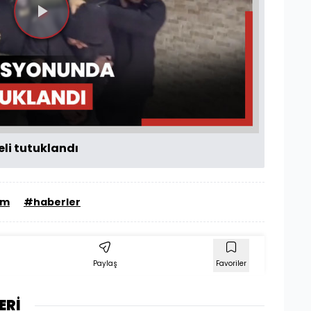
Videoyu
Oynat
li tutuklandı
em
#haberler
Paylaş
Favoriler
ERİ