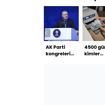
AK Parti
4500 gü
kongreleri
kimler
mesajı
emekli
olabilir?