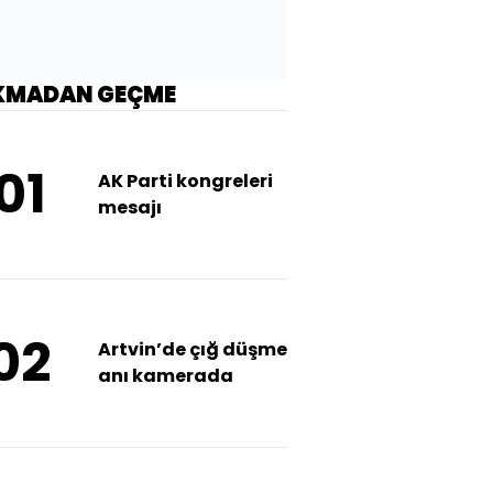
KMADAN GEÇME
01
AK Parti kongreleri
mesajı
02
Artvin’de çığ düşme
anı kamerada