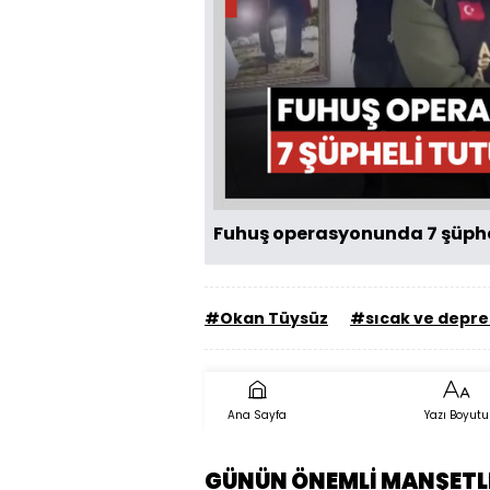
Fuhuş operasyonunda 7 şüphe
#Okan Tüysüz
#sıcak ve depr
Ana Sayfa
Yazı Boyutu
GÜNÜN ÖNEMLİ MANŞETL