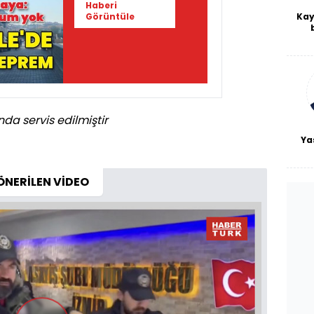
Haberi
Kay
Görüntüle
De
haf
a
bl
nda servis edilmiştir
Ya
ÖNERİLEN VİDEO