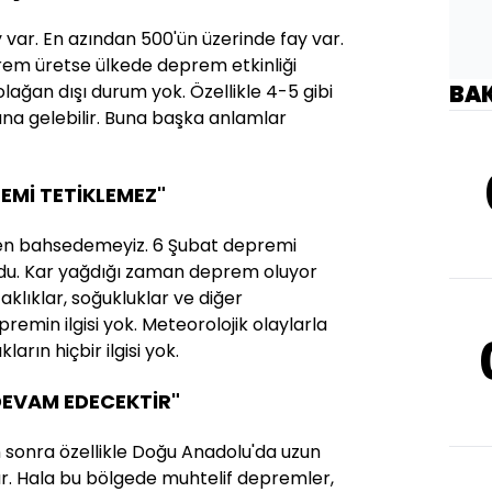
y var. En azından 500'ün üzerinde fay var.
rem üretse ülkede deprem etkinliği
lağan dışı durum yok. Özellikle 4-5 gibi
BA
a gelebilir. Buna başka anlamlar
REMİ TETİKLEMEZ"
den bahsedemeyiz. 6 Şubat depremi
ldu. Kar yağdığı zaman deprem oluyor
aklıklar, soğukluklar ve diğer
remin ilgisi yok. Meteorolojik olaylarla
ların hiçbir ilgisi yok.
DEVAM EDECEKTİR"
sonra özellikle Doğu Anadolu'da uzun
ar. Hala bu bölgede muhtelif depremler,