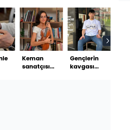
nle
Keman
Gençlerin
İsti
sanatçısı
kavgası
'pe
Laçin 3
kanlı bitti
sana
kişiye can
oldu! Doğum
gününde
evlat acısı!