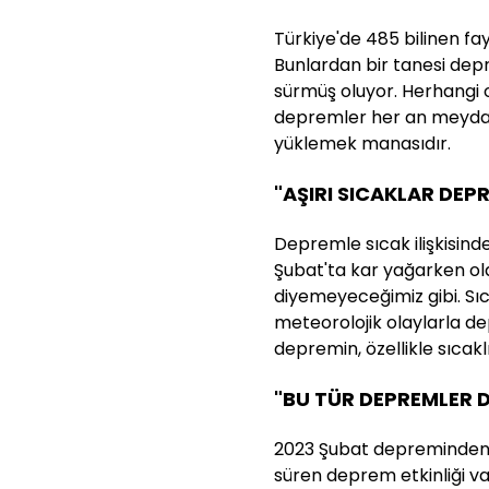
Türkiye'de 485 bilinen fa
Bunlardan bir tanesi dep
sürmüş oluyor. Herhangi o
depremler her an meydan
yüklemek manasıdır.
"AŞIRI SICAKLAR DEP
Depremle sıcak ilişkisin
Şubat'ta kar yağarken o
diyemeyeceğimiz gibi. Sıc
meteorolojik olaylarla dep
depremin, özellikle sıcaklık
"BU TÜR DEPREMLER 
2023 Şubat depreminden 
süren deprem etkinliği v