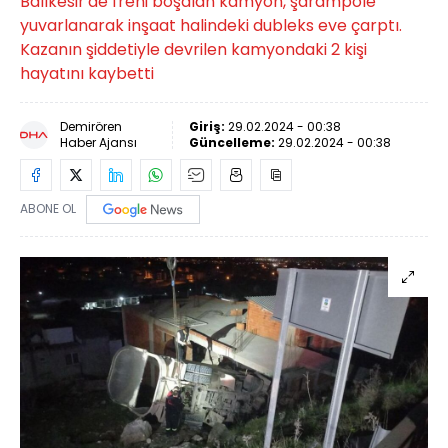
Balıkesir'de freni boşalan kamyon, şarampole
yuvarlanarak inşaat halindeki dubleks eve çarptı.
Kazanın şiddetiyle devrilen kamyondaki 2 kişi
hayatını kaybetti
Demirören
Giriş:
29.02.2024 - 00:38
Haber Ajansı
Güncelleme:
29.02.2024 - 00:38
ABONE OL