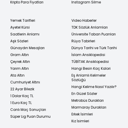
Kripto Para Fiyatları
Instagram Silme
Yemek Tarifleri
Video Haberler
Ayetel Kürsi
TDK Sözlük Anlamları
Saatlerin Anlamı
Üniversite Taban Puanları
Aşk Sözleri
Rüya Tabirleri
Günaydın Mesajları
Dünya Tarihi ve Türk Tarihi
Gram Altın
İslam Ansiklopedisi
Çeyrek Altın
TÜBİTAK Ansiklopedisi
Yarım Altın
Hangi Besin Kaç Kalori
Ata Altın
Eş Anlamlı Kelimeler
Sözlüğü
Cumhuriyet Altını
Hangi Kelime Nasıl Yazılır?
22 Ayar Bilezik
En Güzel Sözler
1 Dolar Kaç TL
Metrobüs Durakları
1 Euro Kaç TL
Marmaray Durakları
Canlı Maç Sonuçları
Erkek İsimleri
Süper Lig Puan Durumu
Kız İsimleri