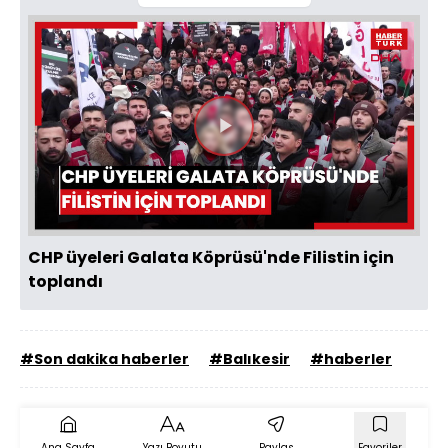
Videoyu
Oynat
CHP üyeleri Galata Köprüsü'nde Filistin için
toplandı
#Son dakika haberler
#Balıkesir
#haberler
Ana Sayfa
Yazı Boyutu
Paylaş
Favoriler