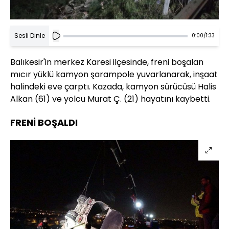
Sesli Dinle
0:00
/
1:33
Balıkesir'in merkez Karesi ilçesinde, freni boşalan
mıcır yüklü kamyon şarampole yuvarlanarak, inşaat
halindeki eve çarptı. Kazada, kamyon sürücüsü Halis
Alkan (61) ve yolcu Murat Ç. (21) hayatını kaybetti.
FRENİ BOŞALDI