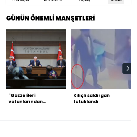
GÜNÜN ÖNEMLİ MANŞETLERİ
"Gazzelileri
Kılıçlı saldırgan
vatanlarından
tutuklandı
çıkarmaya kimsenin
gücü yetmez"