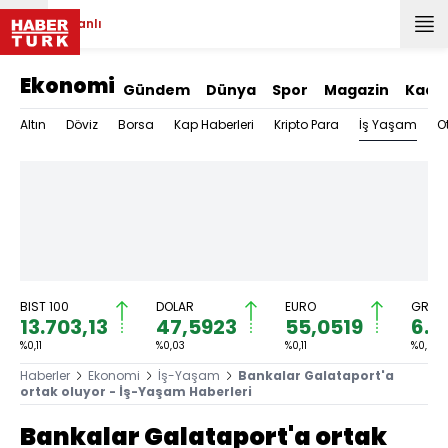
Canlı
Ekonomi
Gündem
Dünya
Spor
Magazin
Kadı
İş Yaşam
Altın
Döviz
Borsa
Kap Haberleri
Kripto Para
O
BIST 100
DOLAR
EURO
GRAM 
13.703,13
47,5923
55,0519
6.5
%0,11
%0,03
%0,11
%0,81
Haberler
Ekonomi
İş-Yaşam
Bankalar Galataport'a
ortak oluyor - İş-Yaşam Haberleri
Bankalar Galataport'a ortak