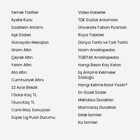
Yemek Tarifleri
Video Haberler
Ayetel Kürsi
TDK Sözlük Anlamları
Saatlerin Anlamı
Üniversite Taban Puanları
Aşk Sözleri
Rüya Tabirleri
Günaydın Mesajları
Dünya Tarihi ve Türk Tarihi
Gram Altın
İslam Ansiklopedisi
Çeyrek Altın
TÜBİTAK Ansiklopedisi
Yarım Altın
Hangi Besin Kaç Kalori
Ata Altın
Eş Anlamlı Kelimeler
Sözlüğü
Cumhuriyet Altını
Hangi Kelime Nasıl Yazılır?
22 Ayar Bilezik
En Güzel Sözler
1 Dolar Kaç TL
Metrobüs Durakları
1 Euro Kaç TL
Marmaray Durakları
Canlı Maç Sonuçları
Erkek İsimleri
Süper Lig Puan Durumu
Kız İsimleri