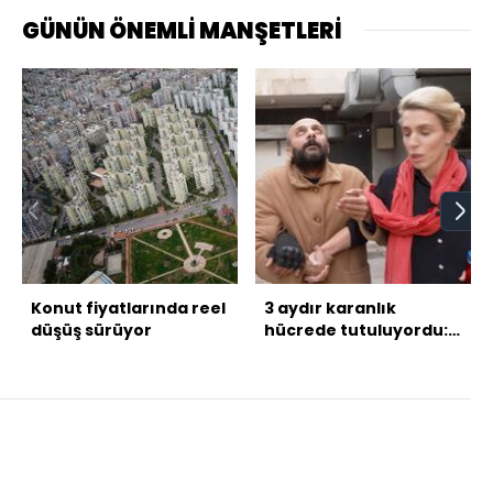
GÜNÜN ÖNEMLİ MANŞETLERİ
Konut fiyatlarında reel
3 aydır karanlık
düşüş sürüyor
hücrede tutuluyordu:
Gerçek ortaya çıktı!