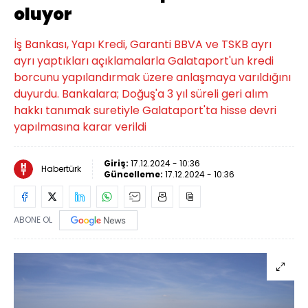
oluyor
İş Bankası, Yapı Kredi, Garanti BBVA ve TSKB ayrı
ayrı yaptıkları açıklamalarla Galataport'un kredi
borcunu yapılandırmak üzere anlaşmaya varıldığını
duyurdu. Bankalara; Doğuş'a 3 yıl süreli geri alım
hakkı tanımak suretiyle Galataport'ta hisse devri
yapılmasına karar verildi
Giriş:
17.12.2024 - 10:36
Habertürk
Güncelleme:
17.12.2024 - 10:36
ABONE OL