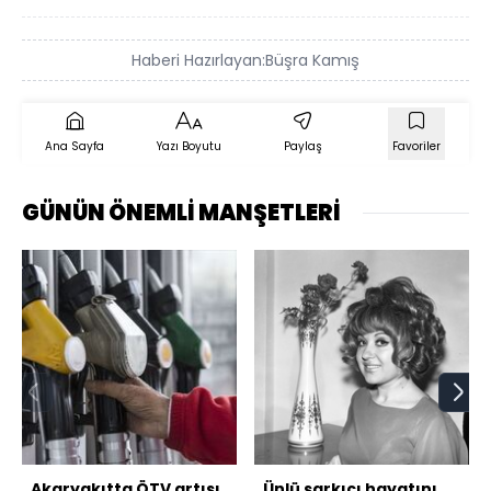
Haberi Hazırlayan:
Büşra Kamış
Ana Sayfa
Yazı Boyutu
Paylaş
Favoriler
GÜNÜN ÖNEMLİ MANŞETLERİ
Akaryakıtta ÖTV artışı
Ünlü şarkıcı hayatını