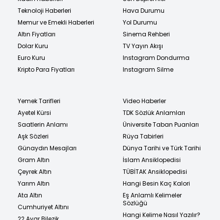
Teknoloji Haberleri
Hava Durumu
Memur ve Emekli Haberleri
Yol Durumu
Altın Fiyatları
Sinema Rehberi
Dolar Kuru
TV Yayın Akışı
Euro Kuru
Instagram Dondurma
Kripto Para Fiyatları
Instagram Silme
Yemek Tarifleri
Video Haberler
Ayetel Kürsi
TDK Sözlük Anlamları
Saatlerin Anlamı
Üniversite Taban Puanları
Aşk Sözleri
Rüya Tabirleri
Günaydın Mesajları
Dünya Tarihi ve Türk Tarihi
Gram Altın
İslam Ansiklopedisi
Çeyrek Altın
TÜBİTAK Ansiklopedisi
Yarım Altın
Hangi Besin Kaç Kalori
Ata Altın
Eş Anlamlı Kelimeler
Sözlüğü
Cumhuriyet Altını
Hangi Kelime Nasıl Yazılır?
22 Ayar Bilezik