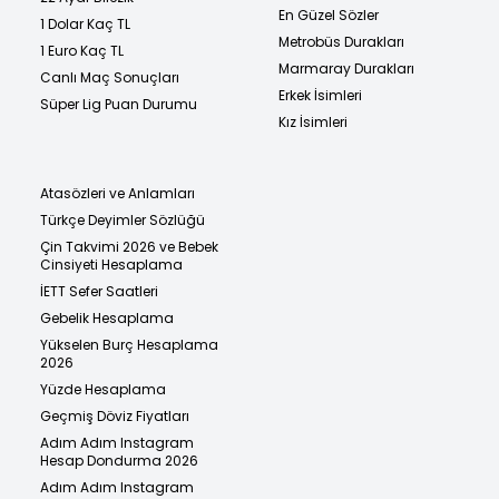
En Güzel Sözler
1 Dolar Kaç TL
Metrobüs Durakları
1 Euro Kaç TL
Marmaray Durakları
Canlı Maç Sonuçları
Erkek İsimleri
Süper Lig Puan Durumu
Kız İsimleri
Atasözleri ve Anlamları
Türkçe Deyimler Sözlüğü
Çin Takvimi 2026 ve Bebek
Cinsiyeti Hesaplama
İETT Sefer Saatleri
Gebelik Hesaplama
Yükselen Burç Hesaplama
2026
Yüzde Hesaplama
Geçmiş Döviz Fiyatları
Adım Adım Instagram
Hesap Dondurma 2026
Adım Adım Instagram