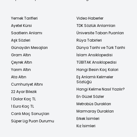
Yemek Tarifleri
Video Haberler
Ayetel Kürsi
TDK Sözlük Anlamları
Saatlerin Anlamı
Üniversite Taban Puanları
Aşk Sözleri
Rüya Tabirleri
Günaydın Mesajları
Dünya Tarihi ve Türk Tarihi
Gram Altın
İslam Ansiklopedisi
Çeyrek Altın
TÜBİTAK Ansiklopedisi
Yarım Altın
Hangi Besin Kaç Kalori
Ata Altın
Eş Anlamlı Kelimeler
Sözlüğü
Cumhuriyet Altını
Hangi Kelime Nasıl Yazılır?
22 Ayar Bilezik
En Güzel Sözler
1 Dolar Kaç TL
Metrobüs Durakları
1 Euro Kaç TL
Marmaray Durakları
Canlı Maç Sonuçları
Erkek İsimleri
Süper Lig Puan Durumu
Kız İsimleri