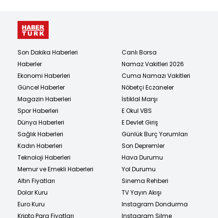
Son Dakika Haberleri
Canlı Borsa
Haberler
Namaz Vakitleri 2026
Ekonomi Haberleri
Cuma Namazı Vakitleri
Güncel Haberler
Nöbetçi Eczaneler
Magazin Haberleri
İstiklal Marşı
Spor Haberleri
E Okul VBS
Dünya Haberleri
E Devlet Giriş
Sağlık Haberleri
Günlük Burç Yorumları
Kadın Haberleri
Son Depremler
Teknoloji Haberleri
Hava Durumu
Memur ve Emekli Haberleri
Yol Durumu
Altın Fiyatları
Sinema Rehberi
Dolar Kuru
TV Yayın Akışı
Euro Kuru
Instagram Dondurma
Kripto Para Fiyatları
Instagram Silme