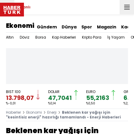
Canlı
Ekonomi
Gündem
Dünya
Spor
Magazin
Kadı
Altın
Döviz
Borsa
Kap Haberleri
Kripto Para
İş Yaşam
O
BIST 100
DOLAR
EURO
GRAM 
13.798,07
47,7041
55,2163
6.6
%-0,01
%0,14
%0,50
%2,57
Haberler
Ekonomi
Enerji
Beklenen kar yağışı için
"kesintisiz enerji" hazırlığı tamamlandı - Enerji Haberleri
Beklenen kar yağışı için