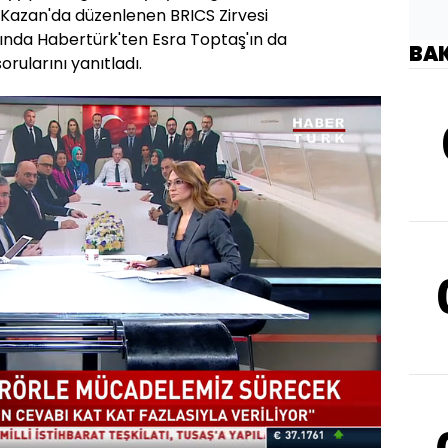
 Kazan'da düzenlenen BRICS Zirvesi
nda Habertürk'ten Esra Toptaş'ın da
BA
rularını yanıtladı.
Oynatma