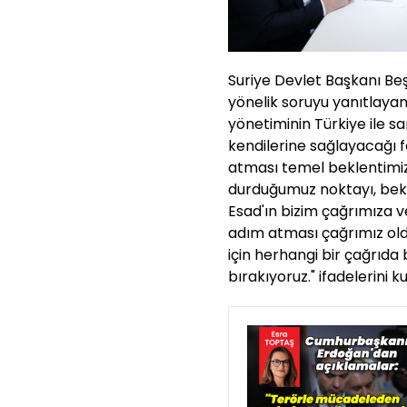
Suriye Devlet Başkanı B
yönelik soruyu yanıtlaya
yönetiminin Türkiye ile 
kendilerine sağlayacağı 
atması temel beklentimizd
durduğumuz noktayı, bekle
Esad'ın bizim çağrımıza 
adım atması çağrımız oldu
için herhangi bir çağrıd
bırakıyoruz." ifadelerini ku