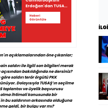
Cumhurbaşkanı
Erdoğan'dan TUSAŞ
saldırısı açıklaması
Haberi
Görüntüle
İLG
'ın açıklamalarından öne çıkanlar;
n saldırı ile ilgili son bilgileri merak
açısından bakıldığında ne dersiniz?
 göre saldırı terör örgütü PKK
ünüyor. Dolayısıyla TUSAŞ’ın seçilme
S toplantısı ve üyelik başvurusu
ı olma ihtimali konusunda bir
l' in bu saldırının arkasında olduğuna
eme geldi, bir bulgu var mı?