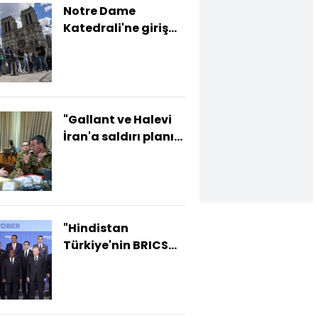
Notre Dame
Katedrali'ne giriş
ücreti talebi
"Gallant ve Halevi
İran'a saldırı planını
onayladı"
"Hindistan
Türkiye'nin BRICS
üyeliğini engelledi"
iddiasına
yalanlama