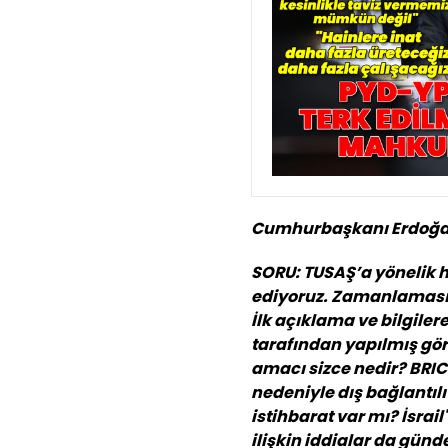
Cumhurbaşkanı Erdoğan
SORU: TUSAŞ’a yönelik hai
ediyoruz. Zamanlaması 
İlk açıklama ve bilgilere
tarafından yapılmış gör
amacı sizce nedir? BRIC
nedeniyle dış bağlantıl
istihbarat var mı? İsrai
ilişkin iddialar da günd