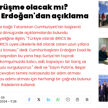
görüşme olacak mı?
Erdoğan'dan açıklama
 bağlı Tataristan Cumhuriyeti'nin başkenti
si dönüşünde açıklamalarda bulundu.
ğine ilişkin, "Türkiye olarak BRICS ile
 BRICS üyesi ülkelerle ikili olarak zaten uzun yıllara
iz söz konusu." dedi. Cumhurbaşkanı Erdoğan Esad ile
n başından bu yana hep Suriye'nin toprak
mşumuzda kalıcı, adil, kapsayıcı bir barış ve
u vurguluyoruz." dedi ve "Sayın Putin'e, Beşar
 cevabın temini noktasında bir adım atması
 bu adımı atması için herhangi bir çağrıda bulunur
fadelerini kullandı
1:03
.2024 - 11:26