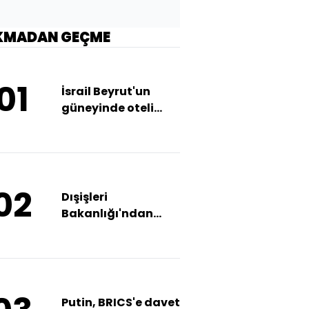
KMADAN GEÇME
01
İsrail Beyrut'un
güneyinde oteli
vurdu: 3 gazeteci
öldü
02
Dışişleri
Bakanlığı'ndan
Netanyahu ve
savaş kabinesine
tepki
Putin, BRICS'e davet