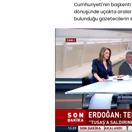
Cumhuriyeti'nin başkenti
dönüşünde uçakta araları
bulunduğu gazetecilerin so
Yüklendi
:
7.19%
Sesi