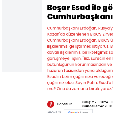
Beşar Esad ile 
Cumhurbaşkanı 
Cumhurbaşkanı Erdoğan, Rusya'ya
Kazan'da düzenlenen BRICS Zirve
Cumhurbaşkanı Erdoğan, BRICS üyeli
ilişkilerimizi geliştirmek istiyoruz.
dayalı ilişkilerimiz, birlikteliğim
görüşmeye ilişkin, "Biz, sürecin e
bütünlüğünün korunmasından ve ko
huzurun tesisinden yana olduğumuz
Esad'ın bizim çağrımıza vereceği
çağrımız oldu. Sayın Putin, Esad'a
mu? Onu da zamana bırakıyoruz." i
Giriş:
25.10.2024 - 1
Habertürk
Güncelleme:
25.10
ABONE OL