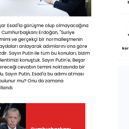
De
haf
a
bl
eşar Esad'la görüşme olup olmayacağına
n Cumhurbaşkanı Erdoğan, "Suriye
samimi ve gerçekçi bir normalleşmenin
faydaları anlayarak adımlarını ona göre
kor
ir. Sayın Putin ile tüm bu konuları, bizim
ntimizi konuştuk. Sayın Putin'e, Beşar
vereceği cevabın temini noktasında bir
. Sayın Putin, Esad'a bu adımı atması
a bulunur mu? Onu da zamana
llandı.