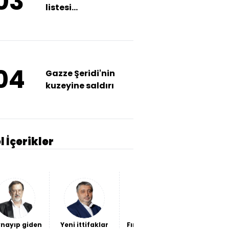
03
listesi
yayınlayacak
04
Gazze Şeridi'nin
kuzeyine saldırı
l İçerikler
nayıp giden
Yeni ittifaklar
Fındığın sorunu
Kendi ba