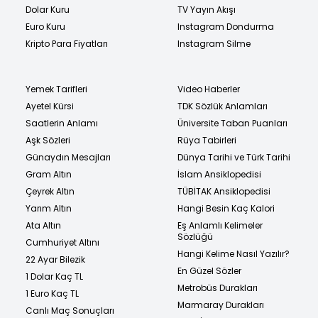
Dolar Kuru
TV Yayın Akışı
Euro Kuru
Instagram Dondurma
Kripto Para Fiyatları
Instagram Silme
Yemek Tarifleri
Video Haberler
Ayetel Kürsi
TDK Sözlük Anlamları
Saatlerin Anlamı
Üniversite Taban Puanları
Aşk Sözleri
Rüya Tabirleri
Günaydın Mesajları
Dünya Tarihi ve Türk Tarihi
Gram Altın
İslam Ansiklopedisi
Çeyrek Altın
TÜBİTAK Ansiklopedisi
Yarım Altın
Hangi Besin Kaç Kalori
Ata Altın
Eş Anlamlı Kelimeler
Sözlüğü
Cumhuriyet Altını
Hangi Kelime Nasıl Yazılır?
22 Ayar Bilezik
En Güzel Sözler
1 Dolar Kaç TL
Metrobüs Durakları
1 Euro Kaç TL
Marmaray Durakları
Canlı Maç Sonuçları