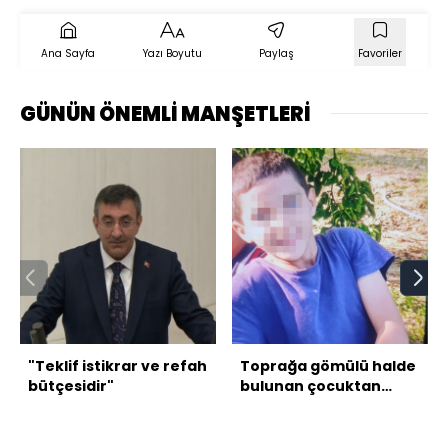
Ana Sayfa
Yazı Boyutu
Paylaş
Favoriler
GÜNÜN ÖNEMLİ MANŞETLERİ
"Teklif istikrar ve refah
Toprağa gömülü halde
bütçesidir"
bulunan çocuktan
haber var!