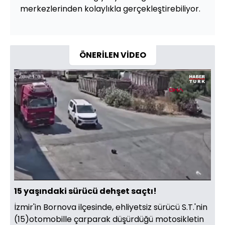
merkezlerinden kolaylıkla gerçekleştirebiliyor.
ÖNERİLEN VİDEO
Yüklendi
:
27.02%
Sesi
Oynatma
480
Aç
Hızı
15 yaşındaki sürücü dehşet saçtı!
İzmir'in Bornova ilçesinde, ehliyetsiz sürücü S.T.'nin
(15)otomobille çarparak düşürdüğü motosikletin