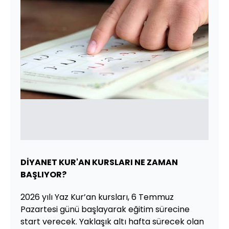
DİYANET KUR'AN KURSLARI NE ZAMAN
BAŞLIYOR?
2026 yılı Yaz Kur’an kursları, 6 Temmuz
Pazartesi günü başlayarak eğitim sürecine
start verecek. Yaklaşık altı hafta sürecek olan