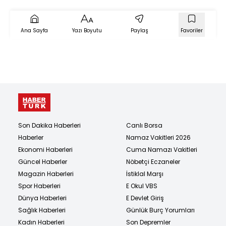
Ana Sayfa
Yazı Boyutu
Paylaş
Favoriler
Son Dakika Haberleri
Canlı Borsa
Haberler
Namaz Vakitleri 2026
Ekonomi Haberleri
Cuma Namazı Vakitleri
Güncel Haberler
Nöbetçi Eczaneler
Magazin Haberleri
İstiklal Marşı
Spor Haberleri
E Okul VBS
Dünya Haberleri
E Devlet Giriş
Sağlık Haberleri
Günlük Burç Yorumları
Kadın Haberleri
Son Depremler