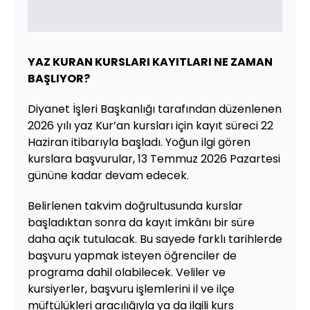
YAZ KURAN KURSLARI KAYITLARI NE ZAMAN
BAŞLIYOR?
Diyanet İşleri Başkanlığı tarafından düzenlenen
2026 yılı yaz Kur’an kursları için kayıt süreci 22
Haziran itibarıyla başladı. Yoğun ilgi gören
kurslara başvurular, 13 Temmuz 2026 Pazartesi
gününe kadar devam edecek.
Belirlenen takvim doğrultusunda kurslar
başladıktan sonra da kayıt imkânı bir süre
daha açık tutulacak. Bu sayede farklı tarihlerde
başvuru yapmak isteyen öğrenciler de
programa dahil olabilecek. Veliler ve
kursiyerler, başvuru işlemlerini il ve ilçe
müftülükleri aracılığıyla ya da ilgili kurs