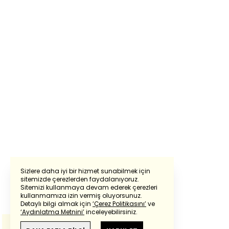
Sizlere daha iyi bir hizmet sunabilmek için
sitemizde çerezlerden faydalanıyoruz.
Sitemizi kullanmaya devam ederek çerezleri
Powered by
Translate
kullanmamıza izin vermiş oluyorsunuz.
Detaylı bilgi almak için
‘Çerez Politikasını’
ve
‘Aydınlatma Metnini’
inceleyebilirsiniz.
Bu çeviride
Google Translete
kullanılmıştır.