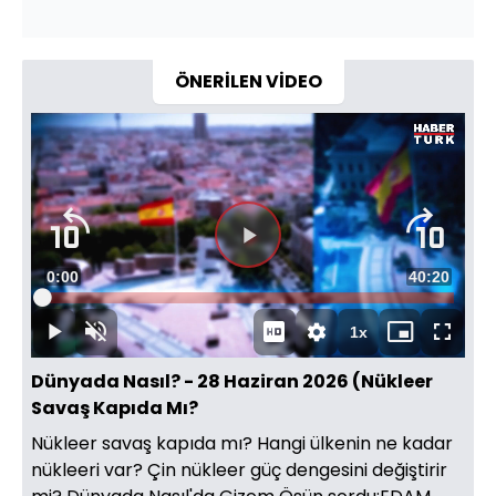
ÖNERİLEN VİDEO
Video
Oynatıcısı
yükleniyor.
Videoyu
Süre
0:00
Toplam
40:20
Oynat
Yüklendi
:
0.16%
Süre
1x
Oynat
Sesi
Oynatma
Mini
Tam
Aç
Hızı
oynatıcı
Ekran
Dünyada Nasıl? - 28 Haziran 2026 (Nükleer
Savaş Kapıda Mı?
Nükleer savaş kapıda mı? Hangi ülkenin ne kadar
nükleeri var? Çin nükleer güç dengesini değiştirir