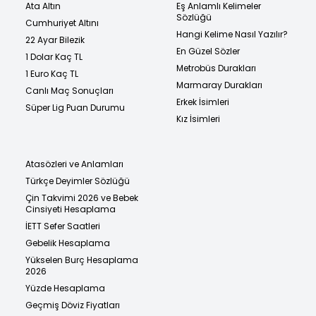
Ata Altın
Eş Anlamlı Kelimeler
Sözlüğü
Cumhuriyet Altını
Hangi Kelime Nasıl Yazılır?
22 Ayar Bilezik
En Güzel Sözler
1 Dolar Kaç TL
Metrobüs Durakları
1 Euro Kaç TL
Marmaray Durakları
Canlı Maç Sonuçları
Erkek İsimleri
Süper Lig Puan Durumu
Kız İsimleri
Atasözleri ve Anlamları
Türkçe Deyimler Sözlüğü
Çin Takvimi 2026 ve Bebek
Cinsiyeti Hesaplama
İETT Sefer Saatleri
Gebelik Hesaplama
Yükselen Burç Hesaplama
2026
Yüzde Hesaplama
Geçmiş Döviz Fiyatları