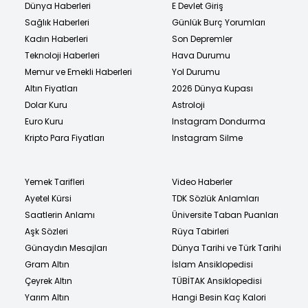
Dünya Haberleri
E Devlet Giriş
Sağlık Haberleri
Günlük Burç Yorumları
Kadın Haberleri
Son Depremler
Teknoloji Haberleri
Hava Durumu
Memur ve Emekli Haberleri
Yol Durumu
Altın Fiyatları
2026 Dünya Kupası
Dolar Kuru
Astroloji
Euro Kuru
Instagram Dondurma
Kripto Para Fiyatları
Instagram Silme
Yemek Tarifleri
Video Haberler
Ayetel Kürsi
TDK Sözlük Anlamları
Saatlerin Anlamı
Üniversite Taban Puanları
Aşk Sözleri
Rüya Tabirleri
Günaydın Mesajları
Dünya Tarihi ve Türk Tarihi
Gram Altın
İslam Ansiklopedisi
Çeyrek Altın
TÜBİTAK Ansiklopedisi
Yarım Altın
Hangi Besin Kaç Kalori