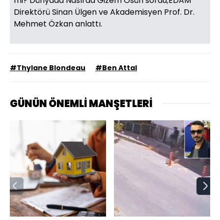
mi? Dünyada Nasıl'da Gizem Ösün sordu;EDAM
Direktörü Sinan Ülgen ve Akademisyen Prof. Dr.
Mehmet Özkan anlattı.
#Thylane Blondeau
#Ben Attal
GÜNÜN ÖNEMLİ MANŞETLERİ