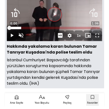
Videoyu
Süre
0:00
Toplam
1:06
Oynat
Yüklendi
:
13.27%
Süre
1x
Oynat
Sesi
Oynatma
Mini
Tam
Aç
Hızı
oynatıcı
Ekran
Hakkında yakalama kararı bulunan Tamar
Tanrıyar Kuşadası'nda polise teslim oldu
İstanbul Cumhuriyet Başsavcılığı tarafından
yürütülen soruşturma kapsamında hakkında
yakalama kararı bulunan şüpheli Tamar Tanrıyar
yurtdışından kendisi gelerek Kuşadası'nda polise
teslim oldu. (İHA)
Ana Sayfa
Yazı Boyutu
Paylaş
Favoriler