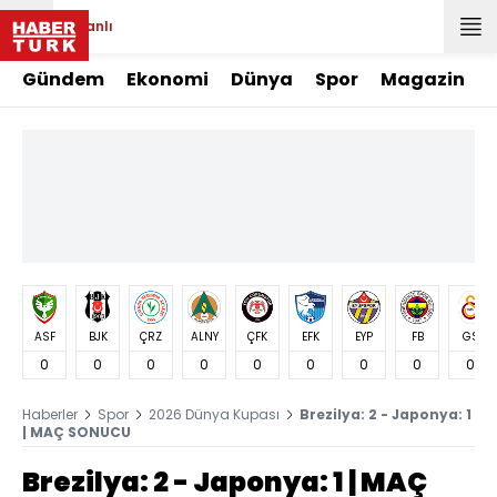
Canlı
Gündem
Ekonomi
Dünya
Spor
Magazin
ASF
BJK
ÇRZ
ALNY
ÇFK
EFK
EYP
FB
GS
0
0
0
0
0
0
0
0
0
Haberler
Spor
2026 Dünya Kupası
Brezilya: 2 - Japonya: 1
| MAÇ SONUCU
Brezilya: 2 - Japonya: 1 | MAÇ