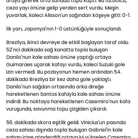
araya girerek orta sahada topu kaptı. Bu futbolcu,
ceza yayı önüne gelip yerden sert vurdu. Meşin
yuvarlak, kaleci Alisson'un sağından köşeye gitti: 0-1.
İlk yarı, Japonya'nın 1-0 üstünlüğüyle sonuçlandı.
Brezilya, ikinci devreye de etkili başlayan taraf oldu.
52'nci dakikada sağ kanatta topla buluşan
Danilo'nun kale sahası önüne yaptığı ortaya
Guimaraes uçarak kafayı vurdu, kaleci Suzuki gole
izin vermedi. Bu pozisyonun hemen ardından 54.
dakikada Brezilya bir kez daha gole yaklaştı.
Danilo'nun sağdan ortasında arka direğe
hareketlenen Santos kafayla kale sahası önüne
indirdi. Bu noktaya hareketlenen Casemiro'nun kafa
vuruşunda, savunma topu çizgiden çıkardı.
56. dakikada skora eşitlik geldi. Vinicius'un pasında
ceza sahası dışında topla buluşan Gabriel'in kale
sahası içine gönderdiği ortaya iyi yükselen Casemiro,