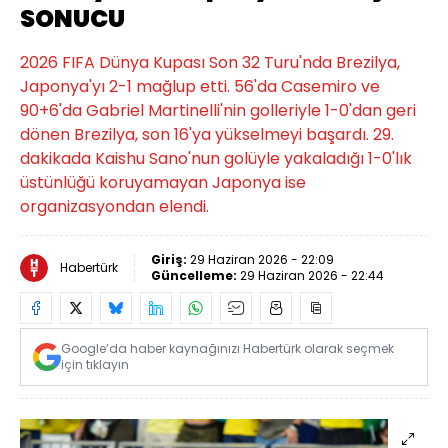
SONUCU
2026 FIFA Dünya Kupası Son 32 Turu'nda Brezilya,
Japonya'yı 2-1 mağlup etti. 56'da Casemiro ve
90+6'da Gabriel Martinelli'nin golleriyle 1-0'dan geri
dönen Brezilya, son 16'ya yükselmeyi başardı. 29.
dakikada Kaishu Sano'nun golüyle yakaladığı 1-0'lık
üstünlüğü koruyamayan Japonya ise
organizasyondan elendi.
Giriş:
29 Haziran 2026 - 22:09
Habertürk
Güncelleme:
29 Haziran 2026 - 22:44
Google’da haber kaynağınızı Habertürk olarak seçmek
için tıklayın