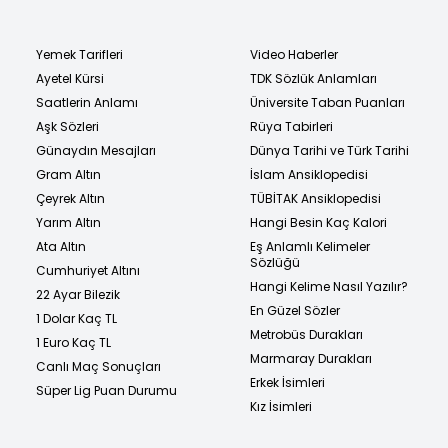
Yemek Tarifleri
Video Haberler
Ayetel Kürsi
TDK Sözlük Anlamları
Saatlerin Anlamı
Üniversite Taban Puanları
Aşk Sözleri
Rüya Tabirleri
Günaydın Mesajları
Dünya Tarihi ve Türk Tarihi
Gram Altın
İslam Ansiklopedisi
Çeyrek Altın
TÜBİTAK Ansiklopedisi
Yarım Altın
Hangi Besin Kaç Kalori
Ata Altın
Eş Anlamlı Kelimeler
Sözlüğü
Cumhuriyet Altını
Hangi Kelime Nasıl Yazılır?
22 Ayar Bilezik
En Güzel Sözler
1 Dolar Kaç TL
Metrobüs Durakları
1 Euro Kaç TL
Marmaray Durakları
Canlı Maç Sonuçları
Erkek İsimleri
Süper Lig Puan Durumu
Kız İsimleri