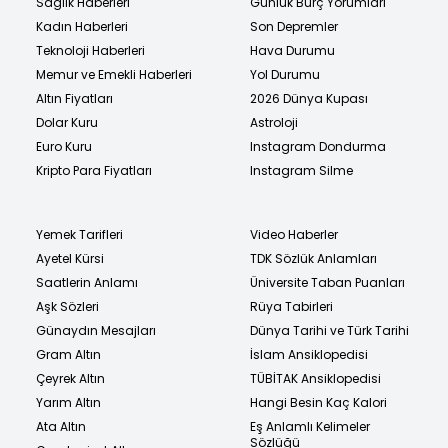
Sağlık Haberleri
Günlük Burç Yorumları
Kadın Haberleri
Son Depremler
Teknoloji Haberleri
Hava Durumu
Memur ve Emekli Haberleri
Yol Durumu
Altın Fiyatları
2026 Dünya Kupası
Dolar Kuru
Astroloji
Euro Kuru
Instagram Dondurma
Kripto Para Fiyatları
Instagram Silme
Yemek Tarifleri
Video Haberler
Ayetel Kürsi
TDK Sözlük Anlamları
Saatlerin Anlamı
Üniversite Taban Puanları
Aşk Sözleri
Rüya Tabirleri
Günaydın Mesajları
Dünya Tarihi ve Türk Tarihi
Gram Altın
İslam Ansiklopedisi
Çeyrek Altın
TÜBİTAK Ansiklopedisi
Yarım Altın
Hangi Besin Kaç Kalori
Ata Altın
Eş Anlamlı Kelimeler
Sözlüğü