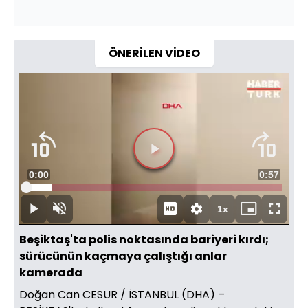
ÖNERİLEN VİDEO
Süre
0:00
Toplam
0:57
Yüklendi
:
10.33%
Süre
1x
Duraklat
Sesi
Oynatma
Mini
Tam
Aç
Hızı
oynatıcı
Ekran
Beşiktaş'ta polis noktasında bariyeri kırdı;
sürücünün kaçmaya çalıştığı anlar
kamerada
Doğan Can CESUR / İSTANBUL (DHA) –