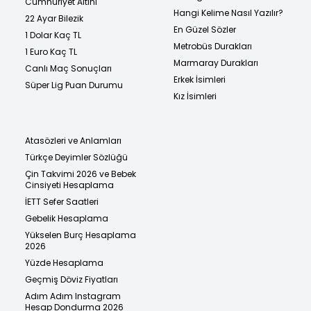
Cumhuriyet Altını
Hangi Kelime Nasıl Yazılır?
22 Ayar Bilezik
En Güzel Sözler
1 Dolar Kaç TL
Metrobüs Durakları
1 Euro Kaç TL
Marmaray Durakları
Canlı Maç Sonuçları
Erkek İsimleri
Süper Lig Puan Durumu
Kız İsimleri
Atasözleri ve Anlamları
Türkçe Deyimler Sözlüğü
Çin Takvimi 2026 ve Bebek
Cinsiyeti Hesaplama
İETT Sefer Saatleri
Gebelik Hesaplama
Yükselen Burç Hesaplama
2026
Yüzde Hesaplama
Geçmiş Döviz Fiyatları
Adım Adım Instagram
Hesap Dondurma 2026