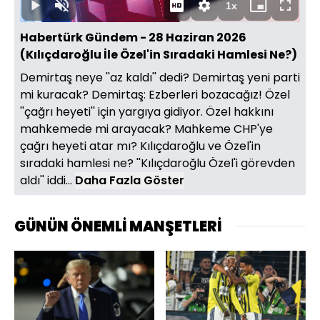
1x
Duraklat
Sesi
Oynatma
Mini
Tam
Aç
Hızı
oynatıcı
Ekran
Habertürk Gündem - 28 Haziran 2026
(Kılıçdaroğlu İle Özel'in Sıradaki Hamlesi Ne?)
Demirtaş neye ''az kaldı'' dedi? Demirtaş yeni parti
mi kuracak? Demirtaş: Ezberleri bozacağız! Özel
''çağrı heyeti'' için yargıya gidiyor. Özel hakkını
mahkemede mi arayacak? Mahkeme CHP'ye
çağrı heyeti atar mı? Kılıçdaroğlu ve Özel'in
sıradaki hamlesi ne? ''Kılıçdaroğlu Özel'i görevden
aldı'' iddi...
Daha Fazla Göster
GÜNÜN ÖNEMLİ MANŞETLERİ