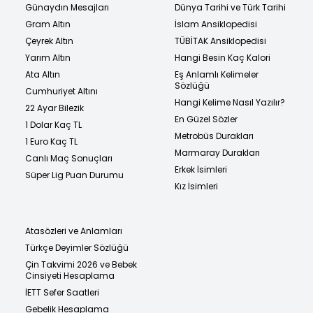
Günaydın Mesajları
Dünya Tarihi ve Türk Tarihi
Gram Altın
İslam Ansiklopedisi
Çeyrek Altın
TÜBİTAK Ansiklopedisi
Yarım Altın
Hangi Besin Kaç Kalori
Ata Altın
Eş Anlamlı Kelimeler
Sözlüğü
Cumhuriyet Altını
Hangi Kelime Nasıl Yazılır?
22 Ayar Bilezik
En Güzel Sözler
1 Dolar Kaç TL
Metrobüs Durakları
1 Euro Kaç TL
Marmaray Durakları
Canlı Maç Sonuçları
Erkek İsimleri
Süper Lig Puan Durumu
Kız İsimleri
Atasözleri ve Anlamları
Türkçe Deyimler Sözlüğü
Çin Takvimi 2026 ve Bebek
Cinsiyeti Hesaplama
İETT Sefer Saatleri
Gebelik Hesaplama