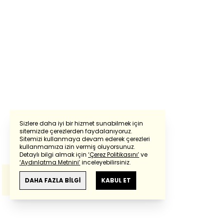
Sizlere daha iyi bir hizmet sunabilmek için
sitemizde çerezlerden faydalanıyoruz.
Sitemizi kullanmaya devam ederek çerezleri
Powered by
Translate
kullanmamıza izin vermiş oluyorsunuz.
Detaylı bilgi almak için
‘Çerez Politikasını’
ve
‘Aydınlatma Metnini’
inceleyebilirsiniz.
Bu çeviride
Google Translete
kullanılmıştır.
Anlam ve çeviri hatalarından
haberturk.com
DAHA FAZLA BİLGİ
KABUL ET
sorumlu değildir.