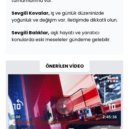
tamamlanma var.
Sevgili Kovalar,
iş ve günlük düzeninizde
yoğunluk ve değişim var. İletişimde dikkatli olun.
Sevgili Balıklar,
aşk hayatı ve yaratıcı
konularda eski meseleler gündeme gelebilir.
ÖNERİLEN VİDEO
Süre
0:00
Toplam
2:45:36
Yüklendi
:
0.06%
Süre