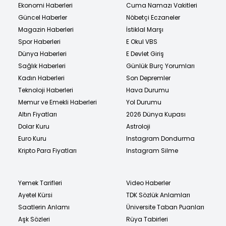
Ekonomi Haberleri
Cuma Namazı Vakitleri
Güncel Haberler
Nöbetçi Eczaneler
Magazin Haberleri
İstiklal Marşı
Spor Haberleri
E Okul VBS
Dünya Haberleri
E Devlet Giriş
Sağlık Haberleri
Günlük Burç Yorumları
Kadın Haberleri
Son Depremler
Teknoloji Haberleri
Hava Durumu
Memur ve Emekli Haberleri
Yol Durumu
Altın Fiyatları
2026 Dünya Kupası
Dolar Kuru
Astroloji
Euro Kuru
Instagram Dondurma
Kripto Para Fiyatları
Instagram Silme
Yemek Tarifleri
Video Haberler
Ayetel Kürsi
TDK Sözlük Anlamları
Saatlerin Anlamı
Üniversite Taban Puanları
Aşk Sözleri
Rüya Tabirleri