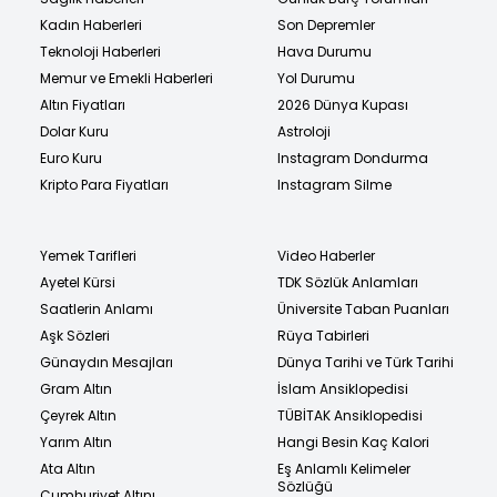
Kadın Haberleri
Son Depremler
Teknoloji Haberleri
Hava Durumu
Memur ve Emekli Haberleri
Yol Durumu
Altın Fiyatları
2026 Dünya Kupası
Dolar Kuru
Astroloji
Euro Kuru
Instagram Dondurma
Kripto Para Fiyatları
Instagram Silme
Yemek Tarifleri
Video Haberler
Ayetel Kürsi
TDK Sözlük Anlamları
Saatlerin Anlamı
Üniversite Taban Puanları
Aşk Sözleri
Rüya Tabirleri
Günaydın Mesajları
Dünya Tarihi ve Türk Tarihi
Gram Altın
İslam Ansiklopedisi
Çeyrek Altın
TÜBİTAK Ansiklopedisi
Yarım Altın
Hangi Besin Kaç Kalori
Ata Altın
Eş Anlamlı Kelimeler
Sözlüğü
Cumhuriyet Altını