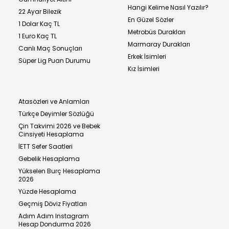
Hangi Kelime Nasıl Yazılır?
22 Ayar Bilezik
En Güzel Sözler
1 Dolar Kaç TL
Metrobüs Durakları
1 Euro Kaç TL
Marmaray Durakları
Canlı Maç Sonuçları
Erkek İsimleri
Süper Lig Puan Durumu
Kız İsimleri
Atasözleri ve Anlamları
Türkçe Deyimler Sözlüğü
Çin Takvimi 2026 ve Bebek
Cinsiyeti Hesaplama
İETT Sefer Saatleri
Gebelik Hesaplama
Yükselen Burç Hesaplama
2026
Yüzde Hesaplama
Geçmiş Döviz Fiyatları
Adım Adım Instagram
Hesap Dondurma 2026