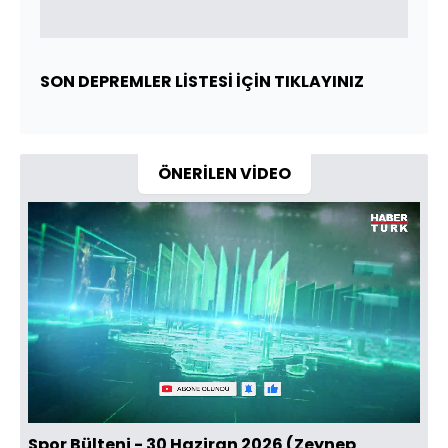
SON DEPREMLER LİSTESİ İÇİN TIKLAYINIZ
ÖNERİLEN VİDEO
Yüklendi
:
13.21%
Sesi
Oynatma
Aç
Hızı
Spor Bülteni - 30 Haziran 2026 (Zeynep