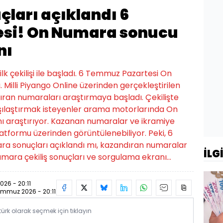
ları açıklandı 6
si! On Numara sonucu
nı
 çekilişi ile başladı. 6 Temmuz Pazartesi On
. Milli Piyango Online üzerinden gerçekleştirilen
ndıran numaraları araştırmaya başladı. Çekilişte
arşılaştırmak isteyenler arama motorlarında On
 araştırıyor. Kazanan numaralar ve ikramiye
latformu üzerinden görüntülenebiliyor. Peki, 6
 sonuçları açıklandı mı, kazandıran numaralar
İLG
ara çekiliş sonuçları ve sorgulama ekranı...
26 - 20:11
mmuz 2026 - 20:11
rk olarak seçmek için tıklayın