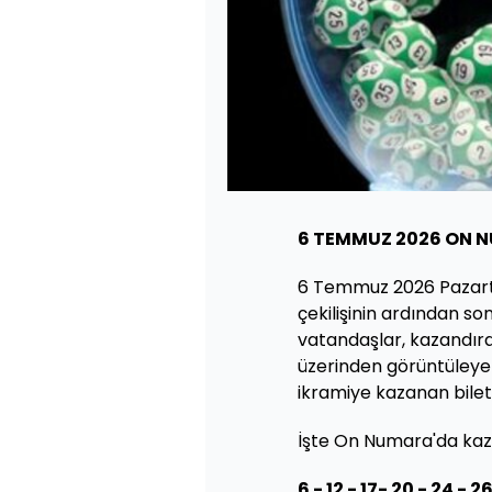
6 TEMMUZ 2026 ON 
6 Temmuz 2026 Pazarte
çekilişinin ardından so
vatandaşlar, kazandır
üzerinden görüntüleyebi
ikramiye kazanan biletl
İşte On Numara'da kaz
6 - 12 - 17- 20 - 24 - 26