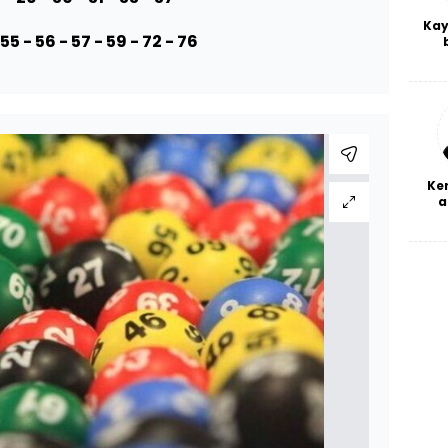
Kay
 55 - 56 - 57 - 59 - 72 - 76
De
haf
a
bl
Ke
a