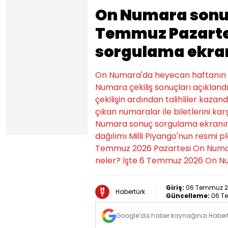
On Numara sonuç
Temmuz Pazarte
sorgulama ekra
On Numara'da heyecan haftanın ilk
Numara çekiliş sonuçları açıklandı
çekilişin ardından talihliler kaza
çıkan numaralar ile biletlerini k
Numara sonuç sorgulama ekranını
dağılımı Milli Piyango'nun resmi p
Temmuz 2026 Pazartesi On Numara
neler? İşte 6 Temmuz 2026 On Num
Giriş:
06 Temmuz 20
Habertürk
Güncelleme:
06 Te
Google’da haber kaynağınızı Habertü