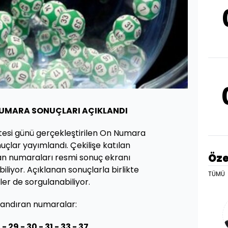
NUMARA SONUÇLARI AÇIKLANDI
si günü gerçekleştirilen On Numara
nuçlar yayımlandı. Çekilişe katılan
Öze
an numaraları resmi sonuç ekranı
liyor. Açıklanan sonuçlarla birlikte
TÜMÜ
er de sorgulanabiliyor.
andıran numaralar:
 - 29 - 30 - 31 - 33 -
37