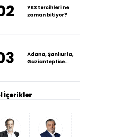
02
YKS tercihleri ne
zaman bitiyor?
03
Adana, Şanlıurfa,
Gaziantep lise
taban puanları
l İçerikler