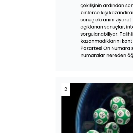
çekilişinin ardından son
binlerce kişi kazandır
sonuç ekranını ziyaret 
açıklanan sonuçlar, in
sorgulanabiliyor. Talihli
kazanmadıklarını kontr
Pazartesi On Numara so
numaralar nereden öğre
2