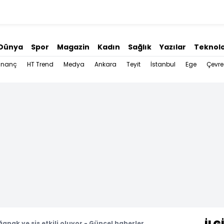
Dünya
Spor
Magazin
Kadın
Sağlık
Yazılar
Teknolo
İnanç
HT Trend
Medya
Ankara
Teyit
İstanbul
Ege
Çevre
anak ve sis etkili oluyor - Güncel haberler