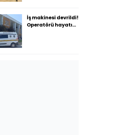
İş makinesi devrildi!
Operatörü hayatını
kaybetti