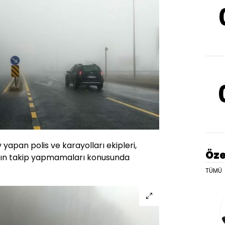
apan polis ve karayolları ekipleri,
Öze
yakın takip yapmamaları konusunda
TÜMÜ