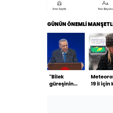
Ana Sayfa
Yazı Boyutu
GÜNÜN ÖNEMLİ MANŞETL
"Bilek
Meteorol
güreşinin
19 il için
giderek
uyarısı! 
kızışacağı
o illerim
anlaşılıyor"