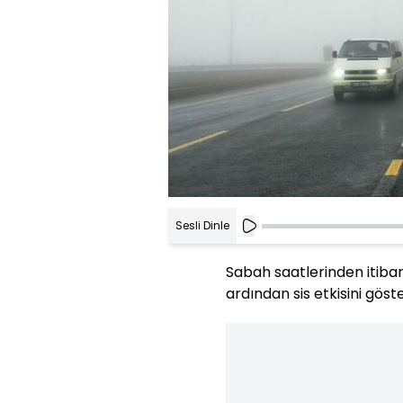
Sesli Dinle
Sabah saatlerinden itiba
ardından sis etkisini gös