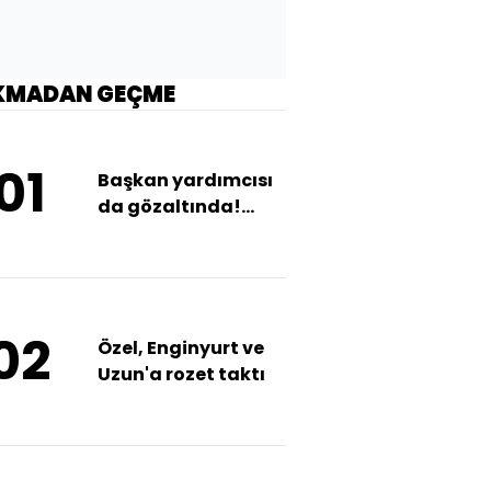
KMADAN GEÇME
01
Başkan yardımcısı
da gözaltında!
Kapalıçarşı'da
'kara para'
operasyonu!
02
Özel, Enginyurt ve
Uzun'a rozet taktı