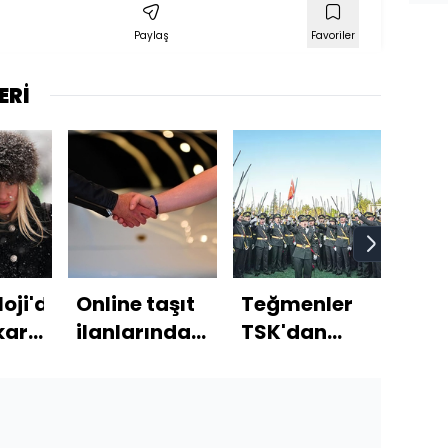
Paylaş
Favoriler
ERİ
oji'den
Online taşıt
Teğmenler
Kena
 kar
ilanlarında
TSK'dan
tari
İşte
"yetki
neden ihraç
geçe
iz!
doğrulaması"
edildi?
Gerekçeli
kararı