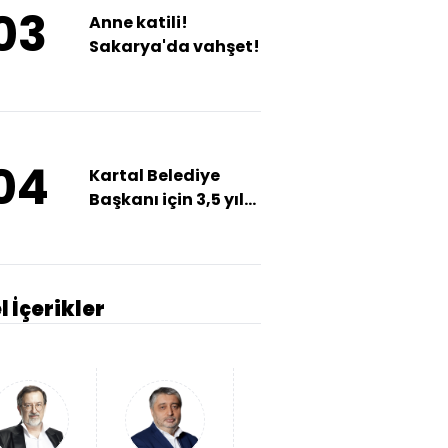
03
Anne katili!
Sakarya'da vahşet!
04
Kartal Belediye
Başkanı için 3,5 yıl
hapis talebi
l İçerikler