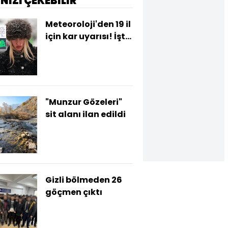
İNİZİ ÇEKEBİLİR
Meteoroloji'den 19 il
için kar uyarısı! İşte
o illerimiz!
"Munzur Gözeleri"
sit alanı ilan edildi
Gizli bölmeden 26
göçmen çıktı