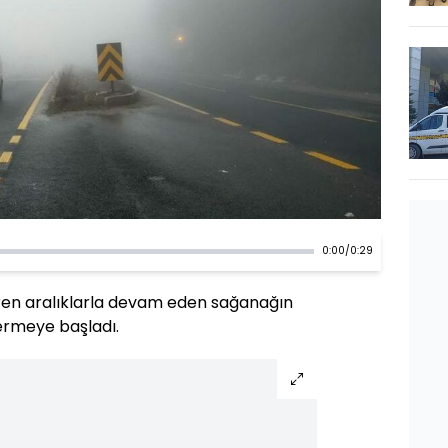
0:00
/
0:29
ren aralıklarla devam eden sağanağın
termeye başladı.