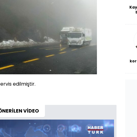
Kay
De
haf
a
bl
kor
rvis edilmiştir.
ÖNERİLEN VİDEO