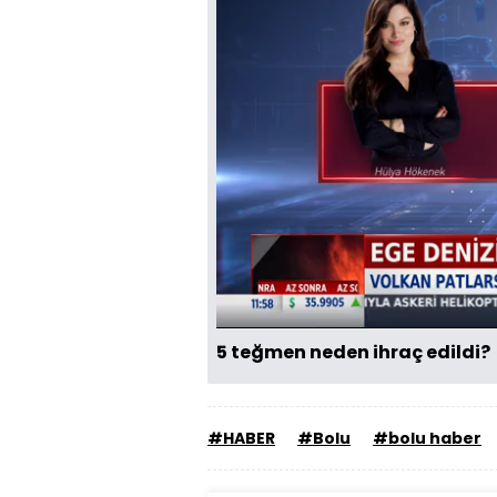
5 teğmen neden ihraç edildi?
#HABER
#Bolu
#bolu haber