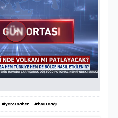
Videoyu
Oynat
#yerel haber
#bolu dağı