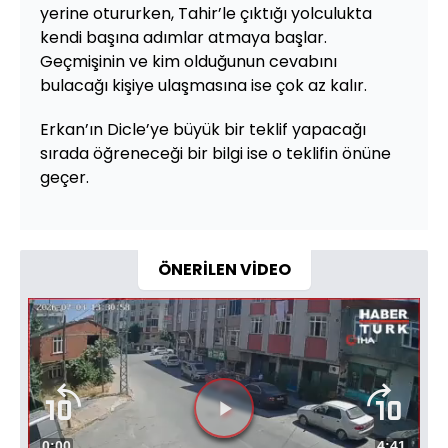
yerine otururken, Tahir’le çıktığı yolculukta
kendi başına adımlar atmaya başlar.
Geçmişinin ve kim olduğunun cevabını
bulacağı kişiye ulaşmasına ise çok az kalır.
Erkan’ın Dicle’ye büyük bir teklif yapacağı
sırada öğreneceği bir bilgi ise o teklifin önüne
geçer.
ÖNERİLEN VİDEO
Videoyu
Süre
0:00
Toplam
4:41