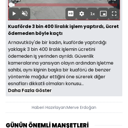
Oynat
Yüklendi
:
3.52%
Süre
1x
Oynat
Sesi
Oynatma
Mini
Tam
Aç
Hızı
oynatıcı
Ekran
Kuaförde 3 bin 400 liralık işlem yaptırdı, ücret
ödemeden böyle kaçtı
Arnavutköy'de bir kadın, kuaförde yaptırdığı
yaklaşık 3 bin 400 liralık işlemin ücretini
ödemeden iş yerinden ayrıldı. Güvenlik
kameralarına yansıyan olayın ardından işletme
sahibi, aynı kişinin başka bir kuaförü de benzer
yöntemle mağdur ettiğini öne sürerek diğer
esnafları dikkatli olmaları konusu...
Daha Fazla Göster
Haberi Hazırlayan:
Merve Erdoğan
GÜNÜN ÖNEMLİ MANŞETLERİ