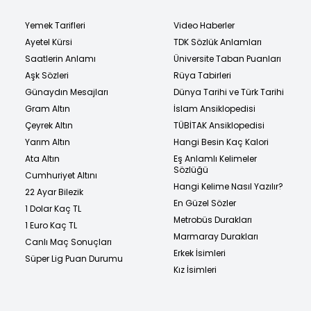
Yemek Tarifleri
Video Haberler
Ayetel Kürsi
TDK Sözlük Anlamları
Saatlerin Anlamı
Üniversite Taban Puanları
Aşk Sözleri
Rüya Tabirleri
Günaydın Mesajları
Dünya Tarihi ve Türk Tarihi
Gram Altın
İslam Ansiklopedisi
Çeyrek Altın
TÜBİTAK Ansiklopedisi
Yarım Altın
Hangi Besin Kaç Kalori
Ata Altın
Eş Anlamlı Kelimeler
Sözlüğü
Cumhuriyet Altını
Hangi Kelime Nasıl Yazılır?
22 Ayar Bilezik
En Güzel Sözler
1 Dolar Kaç TL
Metrobüs Durakları
1 Euro Kaç TL
Marmaray Durakları
Canlı Maç Sonuçları
Erkek İsimleri
Süper Lig Puan Durumu
Kız İsimleri