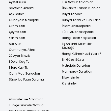
Ayetel Kürsi
TDK Sözlük Anlamları
Saatlerin Anlamı
Üniversite Taban Puanları
Aşk Sözleri
Rüya Tabirleri
Günaydın Mesajları
Dünya Tarihi ve Türk Tarihi
Gram Altın
İslam Ansiklopedisi
Çeyrek Altın
TÜBİTAK Ansiklopedisi
Yarım Altın
Hangi Besin Kaç Kalori
Ata Altın
Eş Anlamlı Kelimeler
Sözlüğü
Cumhuriyet Altını
Hangi Kelime Nasıl Yazılır?
22 Ayar Bilezik
En Güzel Sözler
1 Dolar Kaç TL
Metrobüs Durakları
1 Euro Kaç TL
Marmaray Durakları
Canlı Maç Sonuçları
Erkek İsimleri
Süper Lig Puan Durumu
Kız İsimleri
Atasözleri ve Anlamları
Türkçe Deyimler Sözlüğü