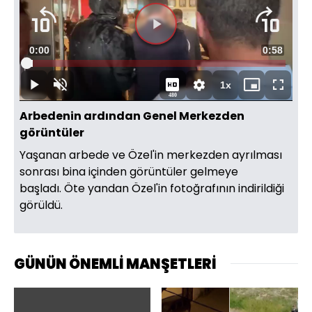
Videoyu
Süre
0:00
Toplam
0:58
Oynat
Yüklendi
:
30.57%
Süre
1x
Oynat
Sesi
Oynatma
Mini
Tam
480
Aç
Hızı
oynatıcı
Ekran
Arbedenin ardından Genel Merkezden
görüntüler
Yaşanan arbede ve Özel'in merkezden ayrılması
sonrası bina içinden görüntüler gelmeye
başladı. Öte yandan Özel'in fotoğrafının indirildiği
görüldü.
GÜNÜN ÖNEMLİ MANŞETLERİ