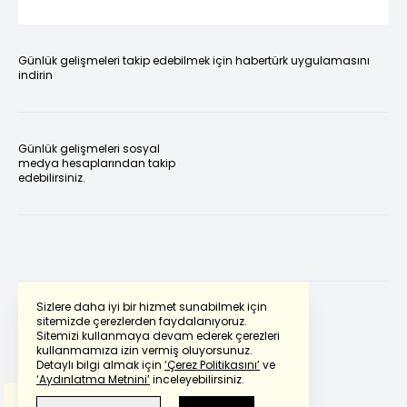
Günlük gelişmeleri takip edebilmek için habertürk uygulamasını
indirin
Günlük gelişmeleri sosyal
medya hesaplarından takip
edebilirsiniz.
Sizlere daha iyi bir hizmet sunabilmek için
sitemizde çerezlerden faydalanıyoruz.
Sitemizi kullanmaya devam ederek çerezleri
Powered by
Translate
kullanmamıza izin vermiş oluyorsunuz.
Detaylı bilgi almak için
‘Çerez Politikasını’
ve
‘Aydınlatma Metnini’
inceleyebilirsiniz.
Bu çeviride
Google Translete
kullanılmıştır.