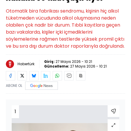
Otomatik bira fabrikası sendromu, kişinin hiç alkol
tüketmeden vücudunda alkol oluşmasına neden
olabilen çok nadir bir durum. Tıbbi kayıtlara geçen
bazı vakalarda, kişiler içki içmediklerini
söylemelerine rağmen testlerde yüksek promil çıktı
ve bu sıra dışı durum doktor raporlarıyla doğrulandı.
Giriş:
27 Mayıs 2026 - 10:21
Habertürk
Güncelleme:
27 Mayıs 2026 - 10:21
ABONE OL
1