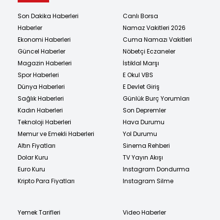
Son Dakika Haberleri
Canlı Borsa
Haberler
Namaz Vakitleri 2026
Ekonomi Haberleri
Cuma Namazı Vakitleri
Güncel Haberler
Nöbetçi Eczaneler
Magazin Haberleri
İstiklal Marşı
Spor Haberleri
E Okul VBS
Dünya Haberleri
E Devlet Giriş
Sağlık Haberleri
Günlük Burç Yorumları
Kadın Haberleri
Son Depremler
Teknoloji Haberleri
Hava Durumu
Memur ve Emekli Haberleri
Yol Durumu
Altın Fiyatları
Sinema Rehberi
Dolar Kuru
TV Yayın Akışı
Euro Kuru
Instagram Dondurma
Kripto Para Fiyatları
Instagram Silme
Yemek Tarifleri
Video Haberler