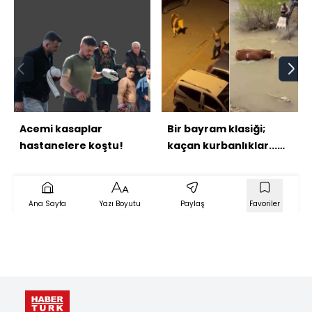
Acemi kasaplar
Bir bayram klasiği;
hastanelere koştu!
kaçan kurbanlıklar...
İpini koparan kaçtı!
Ana Sayfa
Yazı Boyutu
Paylaş
Favoriler