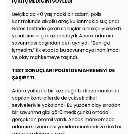
İÇKİ İÇMEDİĞİNİ SÖYLEDİ
Belçika’da 40 yaşındaki bir adam, polis
kontrolünde alkollü araç kullanmakla suçlandı.
Nefes testinde çıkan sonuçlar oldukça yüksekti;
yasal sınırın çok üzerindeydi. Ancak adamın
savunması başından beri aynıydı: “Ben içki
içmedim.” İlk etapta bu savunmaya inanılmadı
ve olay mahkemeye taşındı.
TEST SONUÇLARI POLİSİ DE MAHKEMEYİ DE
ŞAŞIRTTI
Adam yalnızca bir kez değil, farklı zamanlarda
yapılan kontrollerde de yüksek alkol
seviyeleriyle yakalandı. Bu yüzden olay sıradan
bir savunma gibi görülmedi; çünkü ortada
gerçekten promil vardı. Ancak mahkemede
adamın savunması yeniden incelendi ve doktor
raporları devreye girdi.