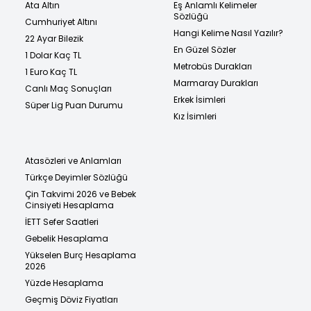
Ata Altın
Eş Anlamlı Kelimeler
Sözlüğü
Cumhuriyet Altını
Hangi Kelime Nasıl Yazılır?
22 Ayar Bilezik
En Güzel Sözler
1 Dolar Kaç TL
Metrobüs Durakları
1 Euro Kaç TL
Marmaray Durakları
Canlı Maç Sonuçları
Erkek İsimleri
Süper Lig Puan Durumu
Kız İsimleri
Atasözleri ve Anlamları
Türkçe Deyimler Sözlüğü
Çin Takvimi 2026 ve Bebek
Cinsiyeti Hesaplama
İETT Sefer Saatleri
Gebelik Hesaplama
Yükselen Burç Hesaplama
2026
Yüzde Hesaplama
Geçmiş Döviz Fiyatları