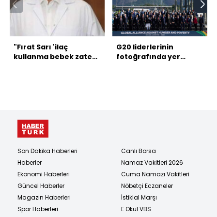
"Fırat Sarı 'ilaç
G20 liderlerinin
kullanma bebek zaten
fotoğrafında yer
ölecek' dedi! Ama 44
almadı: Biden nerede?
gün yaşadı!"
Son Dakika Haberleri
Canlı Borsa
Haberler
Namaz Vakitleri 2026
Ekonomi Haberleri
Cuma Namazı Vakitleri
Güncel Haberler
Nöbetçi Eczaneler
Magazin Haberleri
İstiklal Marşı
Spor Haberleri
E Okul VBS