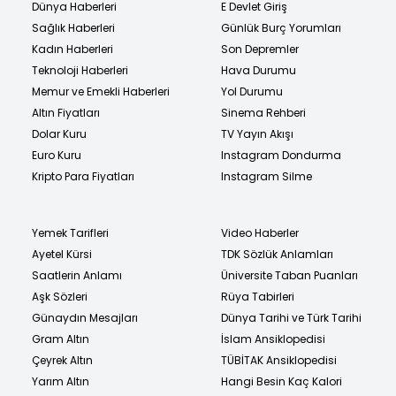
Dünya Haberleri
E Devlet Giriş
Sağlık Haberleri
Günlük Burç Yorumları
Kadın Haberleri
Son Depremler
Teknoloji Haberleri
Hava Durumu
Memur ve Emekli Haberleri
Yol Durumu
Altın Fiyatları
Sinema Rehberi
Dolar Kuru
TV Yayın Akışı
Euro Kuru
Instagram Dondurma
Kripto Para Fiyatları
Instagram Silme
Yemek Tarifleri
Video Haberler
Ayetel Kürsi
TDK Sözlük Anlamları
Saatlerin Anlamı
Üniversite Taban Puanları
Aşk Sözleri
Rüya Tabirleri
Günaydın Mesajları
Dünya Tarihi ve Türk Tarihi
Gram Altın
İslam Ansiklopedisi
Çeyrek Altın
TÜBİTAK Ansiklopedisi
Yarım Altın
Hangi Besin Kaç Kalori