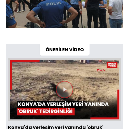
ÖNERİLEN VİDEO
Videoyu
Oynat
Konya'da yerleşim yeri yanında 'obruk'