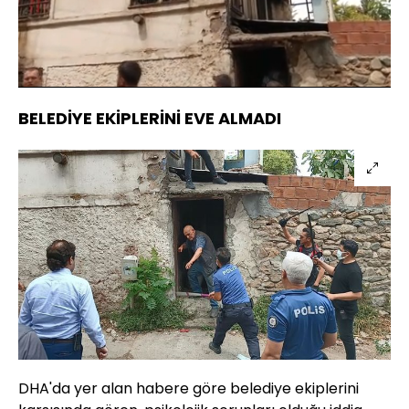
Yüklendi
:
22.16%
Sesi
Oynatma
Aç
Hızı
BELEDİYE EKİPLERİNİ EVE ALMADI
DHA'da yer alan habere göre belediye ekiplerini