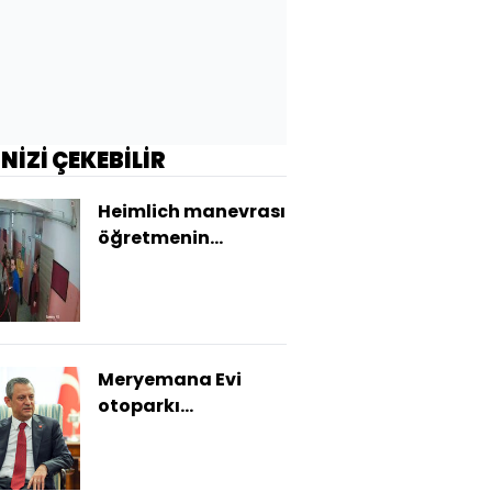
İNİZİ ÇEKEBİLİR
Heimlich manevrası
öğretmenin
hayatını kurtardı
Meryemana Evi
otoparkı
açıklaması