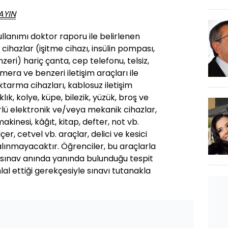
AYIN
ullanımı doktor raporu ile belirlenen
 cihazlar (işitme cihazı, insülin pompası,
eri) hariç çanta, cep telefonu, telsiz,
amera ve benzeri iletişim araçları ile
tarma cihazları, kablosuz iletişim
lık, kolye, küpe, bilezik, yüzük, broş ve
ürlü elektronik ve/veya mekanik cihazlar,
kinesi, kâğıt, kitap, defter, not vb.
er, cetvel vb. araçlar, delici ve kesici
alınmayacaktır. Öğrenciler, bu araçlarla
 sınav anında yanında bulunduğu tespit
ihlal ettiği gerekçesiyle sınavı tutanakla