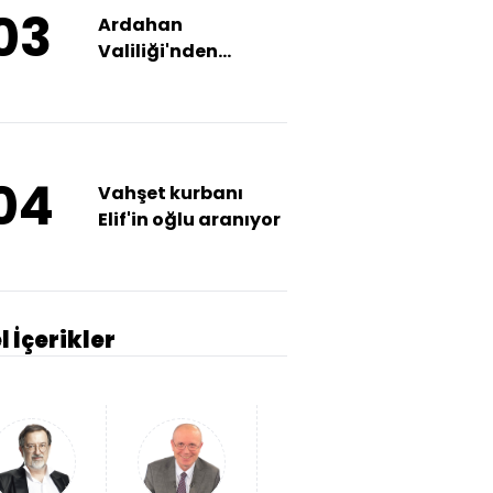
03
Ardahan
Valiliği'nden
muhtar açıklaması
04
Vahşet kurbanı
Elif'in oğlu aranıyor
l İçerikler