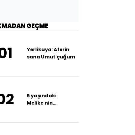
KMADAN GEÇME
01
Yerlikaya: Aferin
sana Umut'çuğum
02
5 yaşındaki
Melike'nin
ölümünde babadan
kan donduran
ifade!