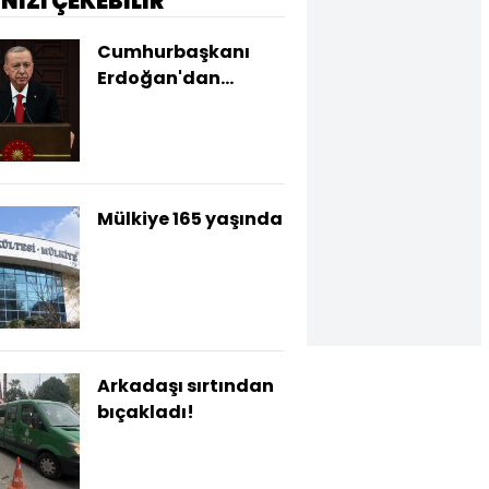
İNİZİ ÇEKEBİLİR
Cumhurbaşkanı
Erdoğan'dan
açıklamalar
Mülkiye 165 yaşında
Arkadaşı sırtından
bıçakladı!