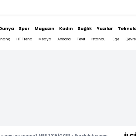
Dünya
Spor
Magazin
Kadın
Sağlık
Yazılar
Teknolo
İnanç
HT Trend
Medya
Ankara
Teyit
İstanbul
Ege
Çevre
 sınavı ne zaman? MEB 2019 İOKBS - Bursluluk sınavı