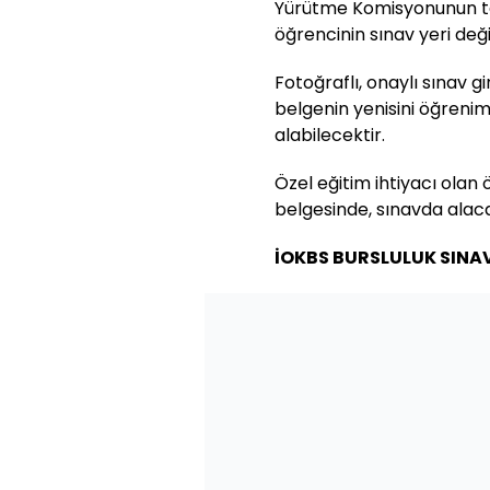
Yürütme Komisyonunun tek
öğrencinin sınav yeri değiş
Fotoğraflı, onaylı sınav g
belgenin yenisini öğren
alabilecektir.
Özel eğitim ihtiyacı olan ö
belgesinde, sınavda alaca
İOKBS BURSLULUK SINA