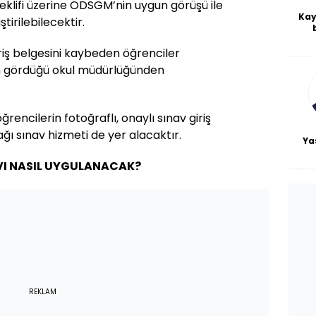
lifi üzerine ÖDSGM’nin uygun görüşü ile
Kay
tirilebilecektir.
De
haf
iriş belgesini kaybeden öğrenciler
a
im gördüğü okul müdürlüğünden
bl
ğrencilerin fotoğraflı, onaylı sınav giriş
ğı sınav hizmeti de yer alacaktır.
Ya
VI NASIL UYGULANACAK?
REKLAM