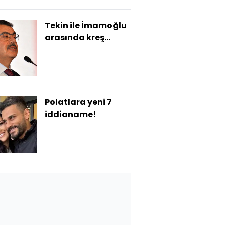
Tekin ile İmamoğlu
arasında kreş
polemiği
Polatlara yeni 7
iddianame!