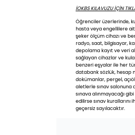
İOKBS KILAVUZU İÇİN TIKL
Öğrenciler üzerlerinde, k
hasta veya engellilere ait
şeker ölçüm cihazı ve benz
radyo, saat, bilgisayar, k
depolama kayıt ve veri ak
sağlayan cihazlar ve kulak
benzeri eşyalar ile her t
databank sözlük, hesap ma
dokümanlar, pergel, açıölç
aletlerle sınav salonuna 
sınava alınmayacağı gibi
edilirse sınav kurallarını 
geçersiz sayılacaktır.