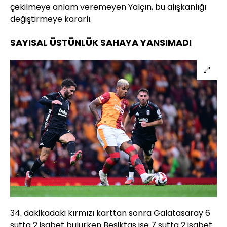
çekilmeye anlam veremeyen Yalçın, bu alışkanlığı
değiştirmeye kararlı.
SAYISAL ÜSTÜNLÜK SAHAYA YANSIMADI
34. dakikadaki kırmızı karttan sonra Galatasaray 6
şutta 2 isabet bulurken Beşiktaş ise 7 şutta 2 isabet