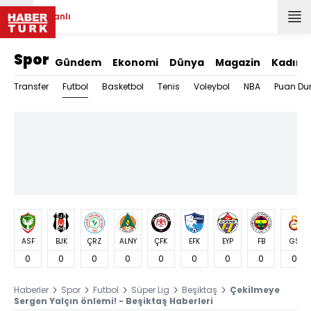
Canlı
Spor
Gündem
Ekonomi
Dünya
Magazin
Kadın
Futbol
Transfer
Basketbol
Tenis
Voleybol
NBA
Puan Du
ASF
BJK
ÇRZ
ALNY
ÇFK
EFK
EYP
FB
GS
0
0
0
0
0
0
0
0
0
Haberler
Spor
Futbol
Süper Lig
Beşiktaş
Çekilmeye
Sergen Yalçın önlemi! - Beşiktaş Haberleri