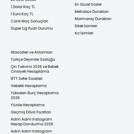
En Güzel Sözler
1 Dolar Kaç TL
Metrobüs Durakları
1 Euro Kaç TL
Marmaray Durakları
Canlı Maç Sonuçları
Erkek İsimleri
Süper Lig Puan Durumu
Kız İsimleri
Atasözleri ve Anlamları
Türkçe Deyimler Sözlüğü
Çin Takvimi 2026 ve Bebek
Cinsiyeti Hesaplama
İETT Sefer Saatleri
Gebelik Hesaplama
Yükselen Burç Hesaplama
2026
Yüzde Hesaplama
Geçmiş Döviz Fiyatları
Adım Adım Instagram
Hesap Dondurma 2026
Adım Adım Instagram