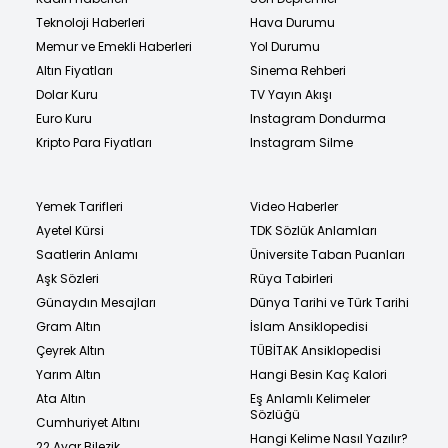
Teknoloji Haberleri
Hava Durumu
Memur ve Emekli Haberleri
Yol Durumu
Altın Fiyatları
Sinema Rehberi
Dolar Kuru
TV Yayın Akışı
Euro Kuru
Instagram Dondurma
Kripto Para Fiyatları
Instagram Silme
Yemek Tarifleri
Video Haberler
Ayetel Kürsi
TDK Sözlük Anlamları
Saatlerin Anlamı
Üniversite Taban Puanları
Aşk Sözleri
Rüya Tabirleri
Günaydın Mesajları
Dünya Tarihi ve Türk Tarihi
Gram Altın
İslam Ansiklopedisi
Çeyrek Altın
TÜBİTAK Ansiklopedisi
Yarım Altın
Hangi Besin Kaç Kalori
Ata Altın
Eş Anlamlı Kelimeler
Sözlüğü
Cumhuriyet Altını
Hangi Kelime Nasıl Yazılır?
22 Ayar Bilezik