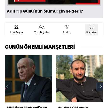
Adli Tıp Güllü'nün ölümü için ne dedi?
Ana Sayfa
Yazı Boyutu
Paylaş
Favoriler
GÜNÜN ÖNEMLİ MANŞETLERİ
MHP lideri Bahçeli'den
Avukat Öktem'e