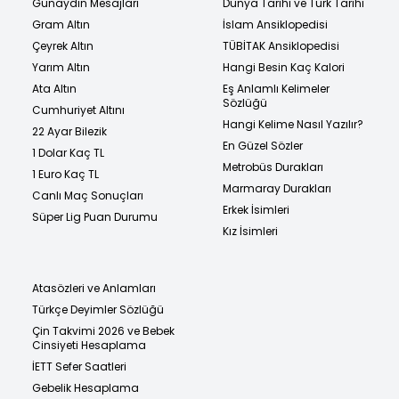
Günaydın Mesajları
Dünya Tarihi ve Türk Tarihi
Gram Altın
İslam Ansiklopedisi
Çeyrek Altın
TÜBİTAK Ansiklopedisi
Yarım Altın
Hangi Besin Kaç Kalori
Ata Altın
Eş Anlamlı Kelimeler
Sözlüğü
Cumhuriyet Altını
Hangi Kelime Nasıl Yazılır?
22 Ayar Bilezik
En Güzel Sözler
1 Dolar Kaç TL
Metrobüs Durakları
1 Euro Kaç TL
Marmaray Durakları
Canlı Maç Sonuçları
Erkek İsimleri
Süper Lig Puan Durumu
Kız İsimleri
Atasözleri ve Anlamları
Türkçe Deyimler Sözlüğü
Çin Takvimi 2026 ve Bebek
Cinsiyeti Hesaplama
İETT Sefer Saatleri
Gebelik Hesaplama