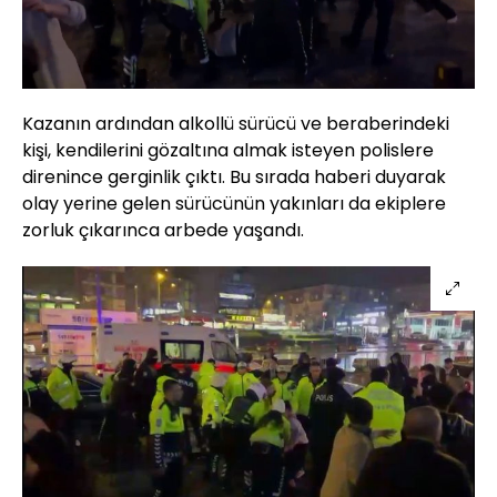
Yüklendi
:
40.28%
Sesi
Oynatma
Aç
Hızı
Kazanın ardından alkollü sürücü ve beraberindeki
kişi, kendilerini gözaltına almak isteyen polislere
direnince gerginlik çıktı. Bu sırada haberi duyarak
olay yerine gelen sürücünün yakınları da ekiplere
zorluk çıkarınca arbede yaşandı.