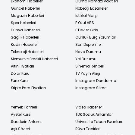
Ekonomi Haberleri
Cuma Namazı Vakitleri
Güncel Haberler
Nöbetçi Eczaneler
Magazin Haberleri
İstiklal Marşı
Spor Haberleri
E Okul VBS
Dünya Haberleri
E Devlet Giriş
Sağlık Haberleri
Günlük Burç Yorumları
Kadın Haberleri
Son Depremler
Teknoloji Haberleri
Hava Durumu
Memur ve Emekli Haberleri
Yol Durumu
Altın Fiyatları
Sinema Rehberi
Dolar Kuru
TV Yayın Akışı
Euro Kuru
Instagram Dondurma
Kripto Para Fiyatları
Instagram Silme
Yemek Tarifleri
Video Haberler
Ayetel Kürsi
TDK Sözlük Anlamları
Saatlerin Anlamı
Üniversite Taban Puanları
Aşk Sözleri
Rüya Tabirleri