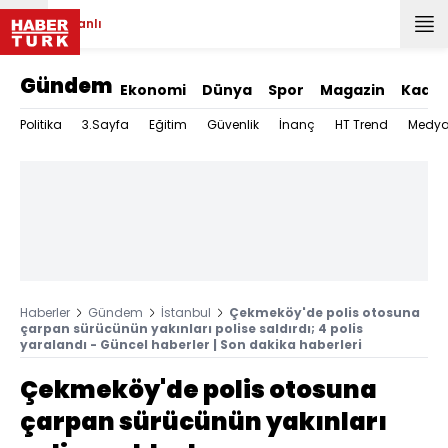
Canlı
Gündem
Ekonomi
Dünya
Spor
Magazin
Kadın
Politika
3.Sayfa
Eğitim
Güvenlik
İnanç
HT Trend
Medy
Haberler
Gündem
İstanbul
Çekmeköy'de polis otosuna
çarpan sürücünün yakınları polise saldırdı; 4 polis
yaralandı - Güncel haberler | Son dakika haberleri
Çekmeköy'de polis otosuna
çarpan sürücünün yakınları