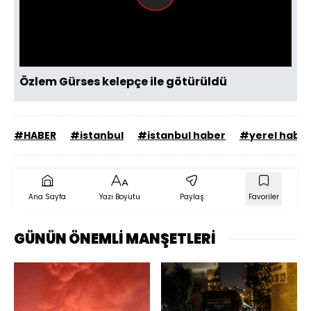
Videoyu
Oynat
Özlem Gürses kelepçe ile götürüldü
#HABER
#istanbul
#istanbul haber
#yerel habe
Ana Sayfa
Yazı Boyutu
Paylaş
Favoriler
GÜNÜN ÖNEMLİ MANŞETLERİ