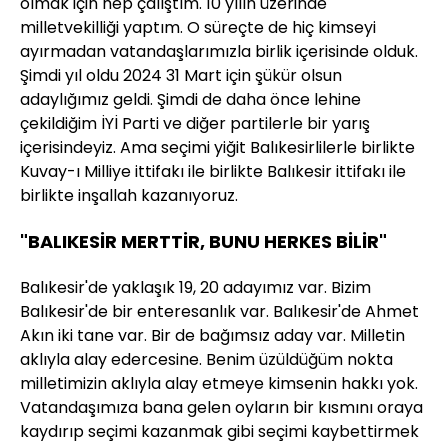
olmak için hep çalıştım. 10 yılın üzerinde
milletvekilliği yaptım. O süreçte de hiç kimseyi
ayırmadan vatandaşlarımızla birlik içerisinde olduk.
Şimdi yıl oldu 2024 31 Mart için şükür olsun
adaylığımız geldi. Şimdi de daha önce lehine
çekildiğim İYİ Parti ve diğer partilerle bir yarış
içerisindeyiz. Ama seçimi yiğit Balıkesirlilerle birlikte
Kuvay-ı Milliye ittifakı ile birlikte Balıkesir ittifakı ile
birlikte inşallah kazanıyoruz.
"BALIKESİR MERTTİR, BUNU HERKES BİLİR"
Balıkesir'de yaklaşık 19, 20 adayımız var. Bizim
Balıkesir'de bir enteresanlık var. Balıkesir'de Ahmet
Akın iki tane var. Bir de bağımsız aday var. Milletin
aklıyla alay edercesine. Benim üzüldüğüm nokta
milletimizin aklıyla alay etmeye kimsenin hakkı yok.
Vatandaşımıza bana gelen oyların bir kısmını oraya
kaydırıp seçimi kazanmak gibi seçimi kaybettirmek