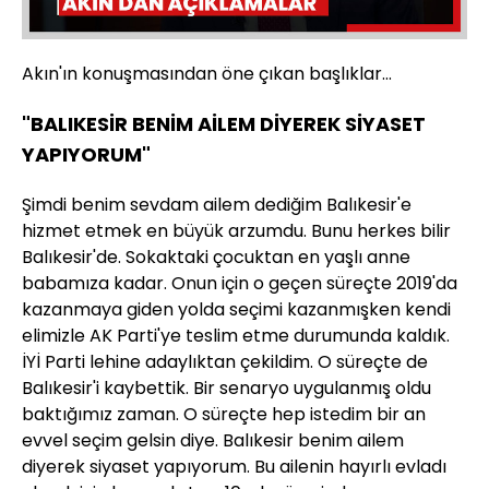
Sesi
Oynatma
Aç
Hızı
Akın'ın konuşmasından öne çıkan başlıklar...
"BALIKESİR BENİM AİLEM DİYEREK SİYASET
YAPIYORUM"
Şimdi benim sevdam ailem dediğim Balıkesir'e
hizmet etmek en büyük arzumdu. Bunu herkes bilir
Balıkesir'de. Sokaktaki çocuktan en yaşlı anne
babamıza kadar. Onun için o geçen süreçte 2019'da
kazanmaya giden yolda seçimi kazanmışken kendi
elimizle AK Parti'ye teslim etme durumunda kaldık.
İYİ Parti lehine adaylıktan çekildim. O süreçte de
Balıkesir'i kaybettik. Bir senaryo uygulanmış oldu
baktığımız zaman. O süreçte hep istedim bir an
evvel seçim gelsin diye. Balıkesir benim ailem
diyerek siyaset yapıyorum. Bu ailenin hayırlı evladı