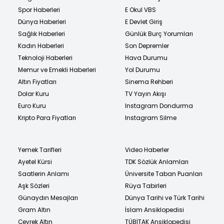
Spor Haberleri
E Okul VBS
Dünya Haberleri
E Devlet Giriş
Sağlık Haberleri
Günlük Burç Yorumları
Kadın Haberleri
Son Depremler
Teknoloji Haberleri
Hava Durumu
Memur ve Emekli Haberleri
Yol Durumu
Altın Fiyatları
Sinema Rehberi
Dolar Kuru
TV Yayın Akışı
Euro Kuru
Instagram Dondurma
Kripto Para Fiyatları
Instagram Silme
Yemek Tarifleri
Video Haberler
Ayetel Kürsi
TDK Sözlük Anlamları
Saatlerin Anlamı
Üniversite Taban Puanları
Aşk Sözleri
Rüya Tabirleri
Günaydın Mesajları
Dünya Tarihi ve Türk Tarihi
Gram Altın
İslam Ansiklopedisi
Çeyrek Altın
TÜBİTAK Ansiklopedisi