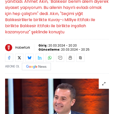
yanıtladı. Ahmet Akın, "Balıkesir benim ailem diyerek
siyaset yapıyorum. Bu ailenin hayırlı evladı olmak
için hep çalıştım" dedi. Akın, "Seçimi yiğit
Balıkesirlilerle birlikte Kuvay-ı Milliye ittifakı ile
birlikte Balıkesir ittifakı ile birlikte inşallah
kazanıyoruz" şeklinde konuştu
Giriş:
20.03.2024 - 20:20
Habertürk
Güncelleme:
20.03.2024 - 20:25
ABONE OL