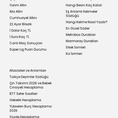
Yarım Altın
Hangi Besin Kaç Kalori
Ata Altın
Eş Anlamlı Kelimeler
Sözlüğü
Cumhuriyet Altını
Hangi Kelime Nasıl Yazılır?
22 Ayar Bilezik
En Güzel Sözler
1 Dolar Kaç TL
Metrobüs Durakları
1 Euro Kaç TL
Marmaray Durakları
Canlı Maç Sonuçları
Erkek İsimleri
Süper Lig Puan Durumu
Kız İsimleri
Atasözleri ve Anlamları
Türkçe Deyimler Sözlüğü
Çin Takvimi 2026 ve Bebek
Cinsiyeti Hesaplama
İETT Sefer Saatleri
Gebelik Hesaplama
Yükselen Burç Hesaplama
2026
Yüzde Hesaplama