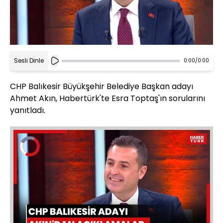
Sesli Dinle
0:00
/
0:00
CHP Balıkesir Büyükşehir Belediye Başkan adayı
Ahmet Akın, Habertürk'te Esra Toptaş'ın sorularını
yanıtladı.
Video
Oynatıcısı
yükleniyor.
Yüklendi
:
0%