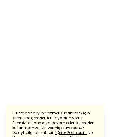
Sizlere daha iyi bir hizmet sunabilmek için
sitemizde çerezlerden faydalanıyoruz.
Sitemizi kullanmaya devam ederek çerezleri
Powered by
Translate
kullanmamıza izin vermiş oluyorsunuz.
Detaylı bilgi almak için
‘Çerez Politikasını’
ve