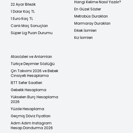
Hangi Kelime Nasıl Yazılır?
22 Ayar Bilezik
En Güzel Sözler
1 Dolar Kaç TL
Metrobüs Durakları
1 Euro Kaç TL
Marmaray Durakları
Canlı Maç Sonuçları
Erkek İsimleri
Süper Lig Puan Durumu
Kız İsimleri
Atasözleri ve Anlamları
Türkçe Deyimler Sözlüğü
Çin Takvimi 2026 ve Bebek
Cinsiyeti Hesaplama
İETT Sefer Saatleri
Gebelik Hesaplama
Yükselen Burç Hesaplama
2026
Yüzde Hesaplama
Geçmiş Döviz Fiyatları
Adım Adım Instagram
Hesap Dondurma 2026