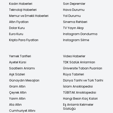
Kadın Haberleri
Son Depremler
Teknoloji Haberleri
Hava Durumu
Memur ve Emekli Haberleri
Yol Durumu
Altın Fiyatları
Sinema Rehberi
Dolar Kuru
TV Yayın Akışı
Euro Kuru
Instagram Dondurma
Kripto Para Fiyatları
Instagram Silme
Yemek Tarifleri
Video Haberler
Ayetel Kürsi
TDK Sözlük Anlamları
Saatlerin Anlamı
Üniversite Taban Puanları
Aşk Sözleri
Rüya Tabirleri
Günaydın Mesajları
Dünya Tarihi ve Türk Tarihi
Gram Altın
İslam Ansiklopedisi
Çeyrek Altın
TÜBİTAK Ansiklopedisi
Yarım Altın
Hangi Besin Kaç Kalori
Ata Altın
Eş Anlamlı Kelimeler
Sözlüğü
Cumhuriyet Altını