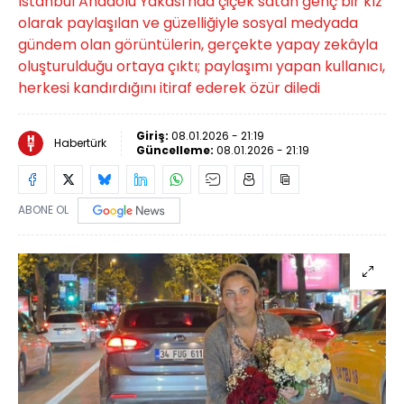
İstanbul Anadolu Yakası'nda çiçek satan genç bir kız
olarak paylaşılan ve güzelliğiyle sosyal medyada
gündem olan görüntülerin, gerçekte yapay zekâyla
oluşturulduğu ortaya çıktı; paylaşımı yapan kullanıcı,
herkesi kandırdığını itiraf ederek özür diledi
Giriş:
08.01.2026 - 21:19
Habertürk
Güncelleme:
08.01.2026 - 21:19
ABONE OL