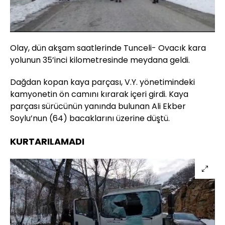
Yüklendi
:
23.09%
Sesi
Oynatma
Aç
Hızı
Olay, dün akşam saatlerinde Tunceli- Ovacık kara
yolunun 35’inci kilometresinde meydana geldi.
Dağdan kopan kaya parçası, V.Y. yönetimindeki
kamyonetin ön camını kırarak içeri girdi. Kaya
parçası sürücünün yanında bulunan Ali Ekber
Soylu’nun (64) bacaklarını üzerine düştü.
KURTARILAMADI