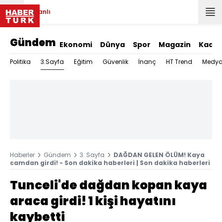
Canlı
Gündem
Ekonomi
Dünya
Spor
Magazin
Kadın
3.Sayfa
Politika
Eğitim
Güvenlik
İnanç
HT Trend
Medy
Haberler
Gündem
3. Sayfa
DAĞDAN GELEN ÖLÜM! Kaya
camdan girdi! - Son dakika haberleri | Son dakika haberleri
Tunceli'de dağdan kopan kaya
araca girdi! 1 kişi hayatını
kaybetti