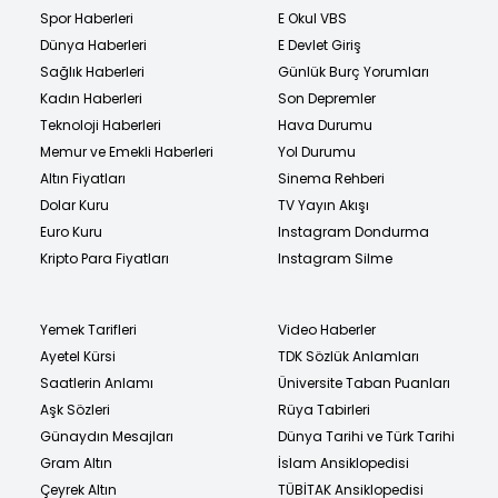
Spor Haberleri
E Okul VBS
Dünya Haberleri
E Devlet Giriş
Sağlık Haberleri
Günlük Burç Yorumları
Kadın Haberleri
Son Depremler
Teknoloji Haberleri
Hava Durumu
Memur ve Emekli Haberleri
Yol Durumu
Altın Fiyatları
Sinema Rehberi
Dolar Kuru
TV Yayın Akışı
Euro Kuru
Instagram Dondurma
Kripto Para Fiyatları
Instagram Silme
Yemek Tarifleri
Video Haberler
Ayetel Kürsi
TDK Sözlük Anlamları
Saatlerin Anlamı
Üniversite Taban Puanları
Aşk Sözleri
Rüya Tabirleri
Günaydın Mesajları
Dünya Tarihi ve Türk Tarihi
Gram Altın
İslam Ansiklopedisi
Çeyrek Altın
TÜBİTAK Ansiklopedisi