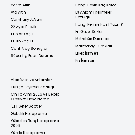
Yarım Altın
Hangi Besin Kaç Kalori
Ata Altın
Eş Anlamlı Kelimeler
Sözlüğü
Cumhuriyet Altını
Hangi Kelime Nasıl Yazılır?
22 Ayar Bilezik
En Güzel Sözler
1 Dolar Kaç TL
Metrobüs Durakları
1 Euro Kaç TL
Marmaray Durakları
Canlı Maç Sonuçları
Erkek İsimleri
Süper Lig Puan Durumu
Kız İsimleri
Atasözleri ve Anlamları
Türkçe Deyimler Sözlüğü
Çin Takvimi 2026 ve Bebek
Cinsiyeti Hesaplama
İETT Sefer Saatleri
Gebelik Hesaplama
Yükselen Burç Hesaplama
2026
Yüzde Hesaplama