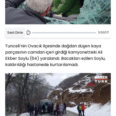
Sesli Dinle
0:00
/
1:17
Tunceli’nin Ovacık ilçesinde dağdan düşen kaya
parçasının camdan içeri girdiği kamyonetteki Ali
Ekber Soylu (64) yaralandı. Bacakları ezilen Soylu,
kaldırıldığı hastanede kurtarılamadı.