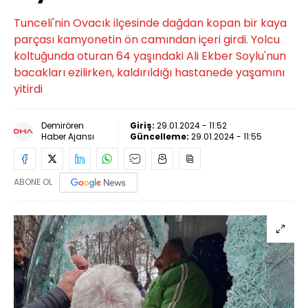
Tunceli'nin Ovacık ilçesinde dağdan kopan bir kaya
parçası kamyonetin ön camından içeri girdi. Yolcu
koltuğunda oturan 64 yaşındaki Ali Ekber Soylu'nun
bacakları ezilirken, kaldırıldığı hastanede yaşamını
yitirdi
Demirören
Giriş:
29.01.2024 - 11:52
Haber Ajansı
Güncelleme:
29.01.2024 - 11:55
ABONE OL