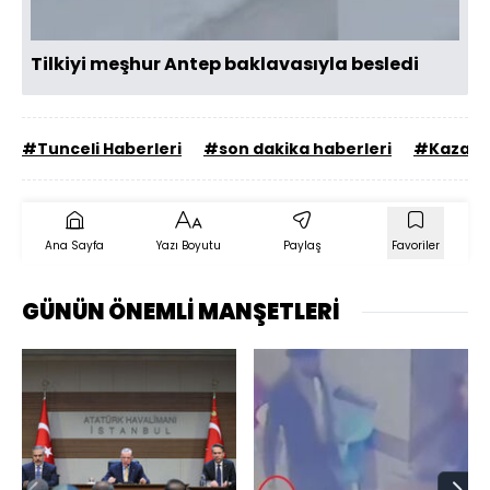
Tilkiyi meşhur Antep baklavasıyla besledi
#Tunceli Haberleri
#son dakika haberleri
#Kaza
Ana Sayfa
Yazı Boyutu
Paylaş
Favoriler
GÜNÜN ÖNEMLİ MANŞETLERİ