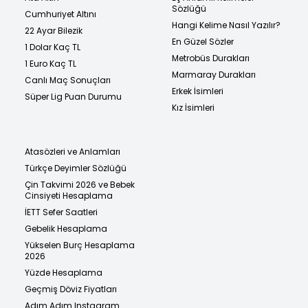
Sözlüğü
Cumhuriyet Altını
Hangi Kelime Nasıl Yazılır?
22 Ayar Bilezik
En Güzel Sözler
1 Dolar Kaç TL
Metrobüs Durakları
1 Euro Kaç TL
Marmaray Durakları
Canlı Maç Sonuçları
Erkek İsimleri
Süper Lig Puan Durumu
Kız İsimleri
Atasözleri ve Anlamları
Türkçe Deyimler Sözlüğü
Çin Takvimi 2026 ve Bebek
Cinsiyeti Hesaplama
İETT Sefer Saatleri
Gebelik Hesaplama
Yükselen Burç Hesaplama
2026
Yüzde Hesaplama
Geçmiş Döviz Fiyatları
Adım Adım Instagram