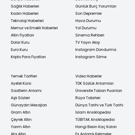
Sağlık Haberleri
Günlük Burç Yorumları
Kadın Haberleri
Son Depremler
Teknoloji Haberleri
Hava Durumu
Memur ve Emekli Haberleri
Yol Durumu
Altın Fiyatları
Sinema Rehberi
Dolar Kuru
TV Yayın Akışı
Euro Kuru
Instagram Dondurma
Kripto Para Fiyatları
Instagram Silme
Yemek Tarifleri
Video Haberler
Ayetel Kürsi
TDK Sözlük Anlamları
Saatlerin Anlamı
Üniversite Taban Puanları
Aşk Sözleri
Rüya Tabirleri
Günaydın Mesajları
Dünya Tarihi ve Türk Tarihi
Gram Altın
İslam Ansiklopedisi
Çeyrek Altın
TÜBİTAK Ansiklopedisi
Yarım Altın
Hangi Besin Kaç Kalori
Ata Altın
Eş Anlamlı Kelimeler