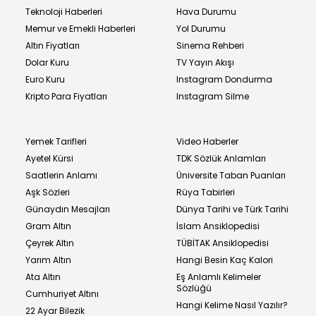
Teknoloji Haberleri
Hava Durumu
Memur ve Emekli Haberleri
Yol Durumu
Altın Fiyatları
Sinema Rehberi
Dolar Kuru
TV Yayın Akışı
Euro Kuru
Instagram Dondurma
Kripto Para Fiyatları
Instagram Silme
Yemek Tarifleri
Video Haberler
Ayetel Kürsi
TDK Sözlük Anlamları
Saatlerin Anlamı
Üniversite Taban Puanları
Aşk Sözleri
Rüya Tabirleri
Günaydın Mesajları
Dünya Tarihi ve Türk Tarihi
Gram Altın
İslam Ansiklopedisi
Çeyrek Altın
TÜBİTAK Ansiklopedisi
Yarım Altın
Hangi Besin Kaç Kalori
Ata Altın
Eş Anlamlı Kelimeler
Sözlüğü
Cumhuriyet Altını
Hangi Kelime Nasıl Yazılır?
22 Ayar Bilezik