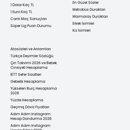
En Güzel Sözler
1 Dolar Kaç TL
Metrobüs Durakları
1 Euro Kaç TL
Marmaray Durakları
Canlı Maç Sonuçları
Erkek İsimleri
Süper Lig Puan Durumu
Kız İsimleri
Atasözleri ve Anlamları
Türkçe Deyimler Sözlüğü
Çin Takvimi 2026 ve Bebek
Cinsiyeti Hesaplama
İETT Sefer Saatleri
Gebelik Hesaplama
Yükselen Burç Hesaplama
2026
Yüzde Hesaplama
Geçmiş Döviz Fiyatları
Adım Adım Instagram
Hesap Dondurma 2026
Adım Adım Instagram