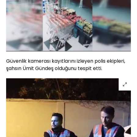
Yüklendi
:
17.40%
Sesi
Oynatma
Aç
Hızı
Güvenlik kamerası kayıtlarını izleyen polis ekipleri,
şahsın Ümit Gündeş olduğunu tespit etti.