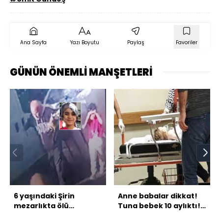
Ana Sayfa
Yazı Boyutu
Paylaş
Favoriler
GÜNÜN ÖNEMLİ MANŞETLERİ
6 yaşındaki Şirin
Anne babalar dikkat!
mezarlıkta ölü
Tuna bebek 10 aylıktı!
bulunmuştu! Sır
Büyük acı!