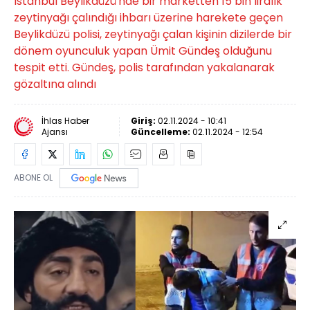
İstanbul Beylikdüzü'nde bir marketten 15 bin liralık
zeytinyağı çalındığı ihbarı üzerine harekete geçen
Beylikdüzü polisi, zeytinyağı çalan kişinin dizilerde bir
dönem oyunculuk yapan Ümit Gündeş olduğunu
tespit etti. Gündeş, polis tarafından yakalanarak
gözaltına alındı
İhlas Haber
Giriş:
02.11.2024 - 10:41
Ajansı
Güncelleme:
02.11.2024 - 12:54
ABONE OL