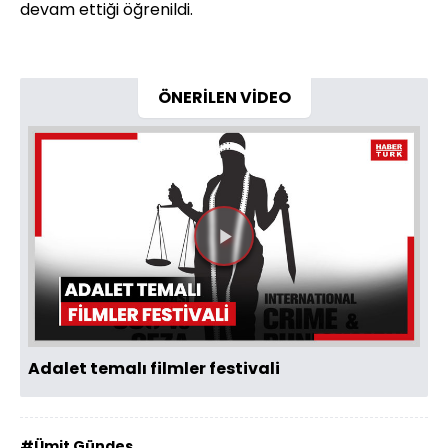
devam ettiği öğrenildi.
ÖNERİLEN VİDEO
Videoyu
Oynat
Adalet temalı filmler festivali
#Ümit Gündeş