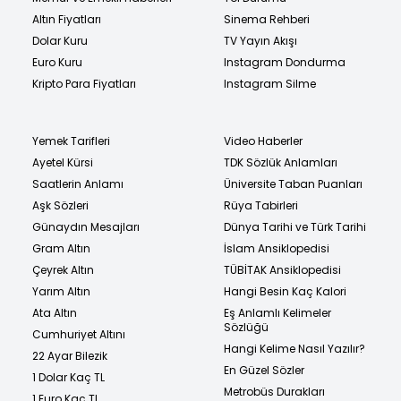
Altın Fiyatları
Sinema Rehberi
Dolar Kuru
TV Yayın Akışı
Euro Kuru
Instagram Dondurma
Kripto Para Fiyatları
Instagram Silme
Yemek Tarifleri
Video Haberler
Ayetel Kürsi
TDK Sözlük Anlamları
Saatlerin Anlamı
Üniversite Taban Puanları
Aşk Sözleri
Rüya Tabirleri
Günaydın Mesajları
Dünya Tarihi ve Türk Tarihi
Gram Altın
İslam Ansiklopedisi
Çeyrek Altın
TÜBİTAK Ansiklopedisi
Yarım Altın
Hangi Besin Kaç Kalori
Ata Altın
Eş Anlamlı Kelimeler
Sözlüğü
Cumhuriyet Altını
Hangi Kelime Nasıl Yazılır?
22 Ayar Bilezik
En Güzel Sözler
1 Dolar Kaç TL
Metrobüs Durakları
1 Euro Kaç TL