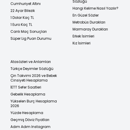
Sözlüğü
Cumhuriyet Altını
Hangi Kelime Nasıl Yazılır?
22 Ayar Bilezik
En Güzel Sözler
1 Dolar Kaç TL
Metrobüs Durakları
1 Euro Kaç TL
Marmaray Durakları
Canlı Maç Sonuçları
Erkek İsimleri
Süper Lig Puan Durumu
Kız İsimleri
Atasözleri ve Anlamları
Türkçe Deyimler Sözlüğü
Çin Takvimi 2026 ve Bebek
Cinsiyeti Hesaplama
İETT Sefer Saatleri
Gebelik Hesaplama
Yükselen Burç Hesaplama
2026
Yüzde Hesaplama
Geçmiş Döviz Fiyatları
Adım Adım Instagram