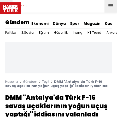
Canlı
Gündem
Ekonomi
Dünya
Spor
Magazin
Kadın
Politika
3.Sayfa
Eğitim
Güvenlik
İnanç
HT Trend
Ankar
Haberler
Gündem
Teyit
DMM "Antalya'da Türk F-16
savaş uçaklarının yoğun uçuş yaptığı" iddiasını yalanladı
DMM "Antalya'da Türk F-16
savaş uçaklarının yoğun uçuş
yaptığı" iddiasını yalanladı