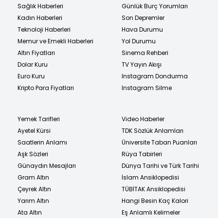
Sağlık Haberleri
Günlük Burç Yorumları
Kadın Haberleri
Son Depremler
Teknoloji Haberleri
Hava Durumu
Memur ve Emekli Haberleri
Yol Durumu
Altın Fiyatları
Sinema Rehberi
Dolar Kuru
TV Yayın Akışı
Euro Kuru
Instagram Dondurma
Kripto Para Fiyatları
Instagram Silme
Yemek Tarifleri
Video Haberler
Ayetel Kürsi
TDK Sözlük Anlamları
Saatlerin Anlamı
Üniversite Taban Puanları
Aşk Sözleri
Rüya Tabirleri
Günaydın Mesajları
Dünya Tarihi ve Türk Tarihi
Gram Altın
İslam Ansiklopedisi
Çeyrek Altın
TÜBİTAK Ansiklopedisi
Yarım Altın
Hangi Besin Kaç Kalori
Ata Altın
Eş Anlamlı Kelimeler