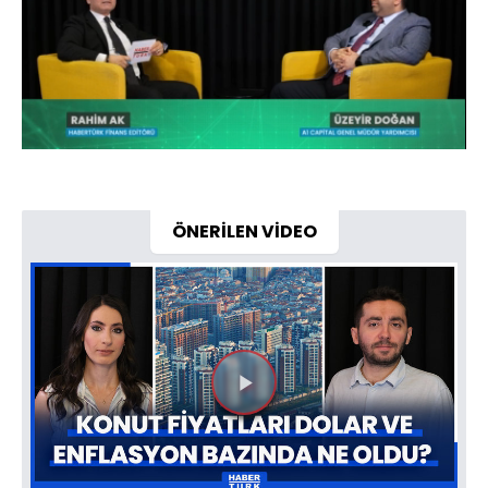
Yüklendi
:
1.91%
Sesi
Oynatma
Aç
Hızı
ÖNERİLEN VİDEO
Videoyu
Oynat