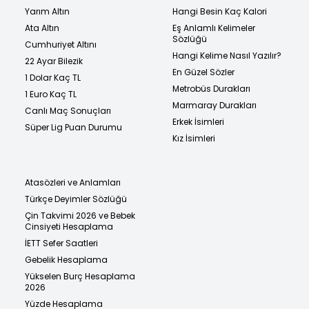
Yarım Altın
Hangi Besin Kaç Kalori
Ata Altın
Eş Anlamlı Kelimeler
Sözlüğü
Cumhuriyet Altını
Hangi Kelime Nasıl Yazılır?
22 Ayar Bilezik
En Güzel Sözler
1 Dolar Kaç TL
Metrobüs Durakları
1 Euro Kaç TL
Marmaray Durakları
Canlı Maç Sonuçları
Erkek İsimleri
Süper Lig Puan Durumu
Kız İsimleri
Atasözleri ve Anlamları
Türkçe Deyimler Sözlüğü
Çin Takvimi 2026 ve Bebek
Cinsiyeti Hesaplama
İETT Sefer Saatleri
Gebelik Hesaplama
Yükselen Burç Hesaplama
2026
Yüzde Hesaplama