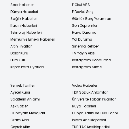
Spor Haberleri
E Okul VBS
Dünya Haberleri
E Devlet Giriş
Sağlık Haberleri
Günlük Burç Yorumları
Kadın Haberleri
Son Depremler
Teknoloji Haberleri
Hava Durumu
Memur ve Emekli Haberleri
Yol Durumu
Altın Fiyatları
Sinema Rehberi
Dolar Kuru
TV Yayın Akışı
Euro Kuru
Instagram Dondurma
Kripto Para Fiyatları
Instagram Silme
Yemek Tarifleri
Video Haberler
Ayetel Kürsi
TDK Sözlük Anlamları
Saatlerin Anlamı
Üniversite Taban Puanları
Aşk Sözleri
Rüya Tabirleri
Günaydın Mesajları
Dünya Tarihi ve Türk Tarihi
Gram Altın
İslam Ansiklopedisi
Çeyrek Altın
TÜBİTAK Ansiklopedisi