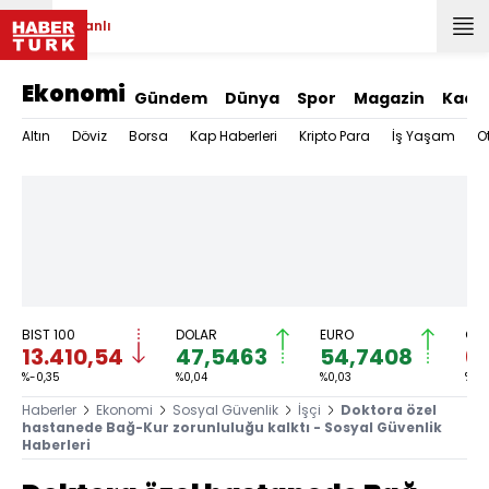
Canlı
Ekonomi
Gündem
Dünya
Spor
Magazin
Kadı
Altın
Döviz
Borsa
Kap Haberleri
Kripto Para
İş Yaşam
O
BIST 100
DOLAR
EURO
GRA
13.410,54
47,5463
54,7408
6.
%-0,35
%0,04
%0,03
%-0
Haberler
Ekonomi
Sosyal Güvenlik
İşçi
Doktora özel
hastanede Bağ-Kur zorunluluğu kalktı - Sosyal Güvenlik
Haberleri