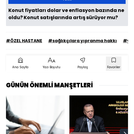
Konut fiyatları dolar ve enflasyon bazında ne
oldu? Konut satışlarında artış sürüyor mu?
#ÖZEL HASTANE
#sağlıkçılara yıpranma hakkı
#yıll
Ana Sayfa
Yazı Boyutu
Paylaş
Favoriler
GÜNÜN ÖNEMLİ MANŞETLERİ