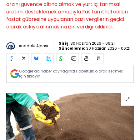
arzını güvence altına almak ve yurt içi tarımsal
üretimi desteklemek amacıyla Fas'tan ithal edilen
fosfat gübresine uygulanan bazı vergilerin geçici
olarak askıya alınmasına izin verdiği bildirildi.
Giriş:
30 Haziran 2026 - 06:21
Anadolu Ajansı
Güncelleme:
30 Haziran 2026 - 06:21
Google’da haber kaynağınızı Habertürk olarak seçmek
için tıklayın