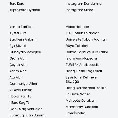
Euro Kuru
Instagram Dondurma
Kripto Para Fiyatları
Instagram Silme
Yemek Tarifleri
Video Haberler
Ayetel Kürsi
TDK Sözlük Anlamları
Saatlerin Anlamı
Üniversite Taban Puanları
Aşk Sözleri
Rüya Tabirleri
Günaydın Mesajları
Dünya Tarihi ve Türk Tarihi
Gram Altın
İslam Ansiklopedisi
Çeyrek Altın
TÜBİTAK Ansiklopedisi
Yarım Altın
Hangi Besin Kaç Kalori
Ata Altın
Eş Anlamlı Kelimeler
Sözlüğü
Cumhuriyet Altını
Hangi Kelime Nasıl Yazılır?
22 Ayar Bilezik
En Güzel Sözler
1 Dolar Kaç TL
Metrobüs Durakları
1 Euro Kaç TL
Marmaray Durakları
Canlı Maç Sonuçları
Erkek İsimleri
Süper Lig Puan Durumu