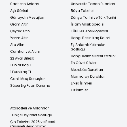
Saatlerin Anlamı
Üniversite Taban Puanları
Aşk Sözleri
Rüya Tabirleri
Günaydın Mesajları
Dünya Tarihi ve Türk Tarihi
Gram Altın
İslam Ansiklopedisi
Çeyrek Altın
TÜBİTAK Ansiklopedisi
Yarım Altın
Hangi Besin Kaç Kalori
Ata Altın
Eş Anlamlı Kelimeler
Sözlüğü
Cumhuriyet Altını
Hangi Kelime Nasıl Yazılır?
22 Ayar Bilezik
En Güzel Sözler
1 Dolar Kaç TL
Metrobüs Durakları
1 Euro Kaç TL
Marmaray Durakları
Canlı Maç Sonuçları
Erkek İsimleri
Süper Lig Puan Durumu
Kız İsimleri
Atasözleri ve Anlamları
Türkçe Deyimler Sözlüğü
Çin Takvimi 2026 ve Bebek
Cinsiyeti Hesaplama