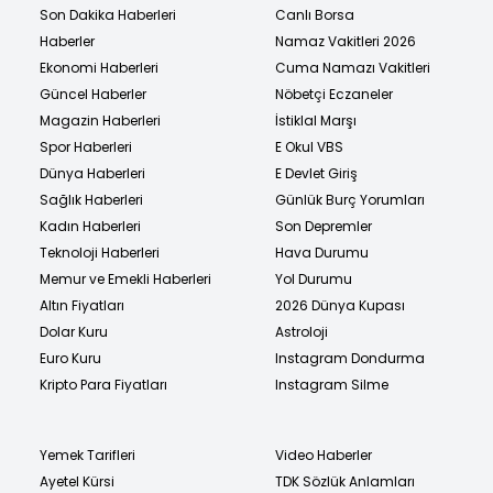
Son Dakika Haberleri
Canlı Borsa
Haberler
Namaz Vakitleri 2026
Ekonomi Haberleri
Cuma Namazı Vakitleri
Güncel Haberler
Nöbetçi Eczaneler
Magazin Haberleri
İstiklal Marşı
Spor Haberleri
E Okul VBS
Dünya Haberleri
E Devlet Giriş
Sağlık Haberleri
Günlük Burç Yorumları
Kadın Haberleri
Son Depremler
Teknoloji Haberleri
Hava Durumu
Memur ve Emekli Haberleri
Yol Durumu
Altın Fiyatları
2026 Dünya Kupası
Dolar Kuru
Astroloji
Euro Kuru
Instagram Dondurma
Kripto Para Fiyatları
Instagram Silme
Yemek Tarifleri
Video Haberler
Ayetel Kürsi
TDK Sözlük Anlamları