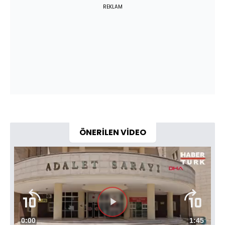
REKLAM
ÖNERİLEN VİDEO
Süre
0:00
Toplam
1:45