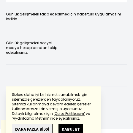
Günlük gelişmeleri takip edebilmek için habertürk uygulamasını
indirin
Günlük gelişmeleri sosyal
medya hesaplarından takip
edebilirsiniz.
Sizlere daha iyi bir hizmet sunabilmek için
sitemizde çerezlerden faydalanıyoruz.
Sitemizi kullanmaya devam ederek çerezleri
Powered by
Translate
kullanmamıza izin vermiş oluyorsunuz.
Detaylı bilgi almak için
‘Çerez Politikasını’
ve
‘Aydınlatma Metnini’
inceleyebilirsiniz.
Bu çeviride
Google Translete
kullanılmıştır.
Anlam ve çeviri hatalarından
haberturk.com
DAHA FAZLA BİLGİ
KABUL ET