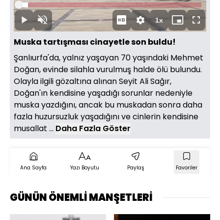
Yüklendi
:
4.98%
Süre
1x
Duraklat
Sesi
Oynatma
Mini
Tam
Aç
Hızı
oynatıcı
Ekran
Muska tartışması cinayetle son buldu!
Şanlıurfa'da, yalnız yaşayan 70 yaşındaki Mehmet
Doğan, evinde silahla vurulmuş halde ölü bulundu.
Olayla ilgili gözaltına alınan Seyit Ali Sağır,
Doğan'ın kendisine yaşadığı sorunlar nedeniyle
muska yazdığını, ancak bu muskadan sonra daha
fazla huzursuzluk yaşadığını ve cinlerin kendisine
musallat ...
Daha Fazla Göster
Ana Sayfa
Yazı Boyutu
Paylaş
Favoriler
GÜNÜN ÖNEMLİ MANŞETLERİ