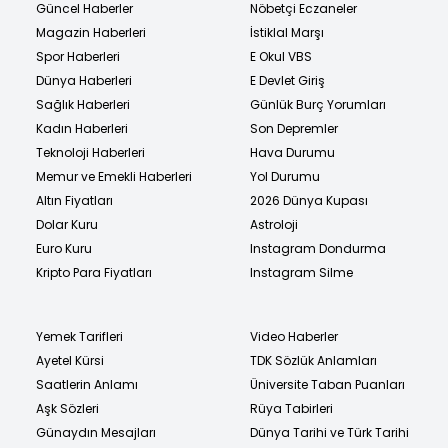
Güncel Haberler
Nöbetçi Eczaneler
Magazin Haberleri
İstiklal Marşı
Spor Haberleri
E Okul VBS
Dünya Haberleri
E Devlet Giriş
Sağlık Haberleri
Günlük Burç Yorumları
Kadın Haberleri
Son Depremler
Teknoloji Haberleri
Hava Durumu
Memur ve Emekli Haberleri
Yol Durumu
Altın Fiyatları
2026 Dünya Kupası
Dolar Kuru
Astroloji
Euro Kuru
Instagram Dondurma
Kripto Para Fiyatları
Instagram Silme
Yemek Tarifleri
Video Haberler
Ayetel Kürsi
TDK Sözlük Anlamları
Saatlerin Anlamı
Üniversite Taban Puanları
Aşk Sözleri
Rüya Tabirleri
Günaydın Mesajları
Dünya Tarihi ve Türk Tarihi