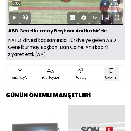
Süre
0:01
Toplam
2:36
Yüklendi
:
5.80%
Süre
1x
Duraklat
Sesi
Oynatma
Mini
Tam
Aç
Hızı
oynatıcı
Ekran
ABD Genelkurmay Başkanı Anıtkabir'de
NATO Zirvesi kapsamında Türkiye'ye gelen ABD
Genelkurmay Başkanı Dan Caine, Anıtkabir'i
ziyaret etti. (AA)
Ana Sayfa
Yazı Boyutu
Paylaş
Favoriler
GÜNÜN ÖNEMLİ MANŞETLERİ