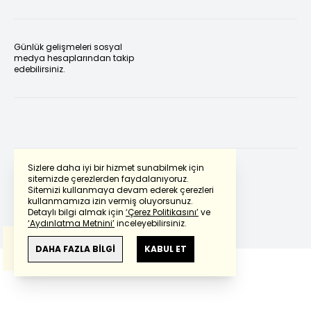
Günlük gelişmeleri sosyal
medya hesaplarından takip
edebilirsiniz.
Sizlere daha iyi bir hizmet sunabilmek için
sitemizde çerezlerden faydalanıyoruz.
Sitemizi kullanmaya devam ederek çerezleri
Powered by
Translate
kullanmamıza izin vermiş oluyorsunuz.
Detaylı bilgi almak için
‘Çerez Politikasını’
ve
‘Aydınlatma Metnini’
inceleyebilirsiniz.
Bu çeviride
Google Translete
kullanılmıştır.
Anlam ve çeviri hatalarından
haberturk.com
DAHA FAZLA BİLGİ
KABUL ET
sorumlu değildir.