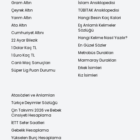
Gram Altın
İslam Ansiklopedisi
Çeyrek Altın
TÜBİTAK Ansiklopedisi
Yarım Altın
Hangi Besin Kaç Kalori
Ata Altın
Eş Anlamlı Kelimeler
Sözlüğü
Cumhuriyet Altını
Hangi Kelime Nasıl Yazılır?
22 Ayar Bilezik
En Güzel Sözler
1 Dolar Kaç TL
Metrobüs Durakları
1 Euro Kaç TL
Marmaray Durakları
Canlı Maç Sonuçları
Erkek İsimleri
Süper Lig Puan Durumu
Kız İsimleri
Atasözleri ve Anlamları
Türkçe Deyimler Sözlüğü
Çin Takvimi 2026 ve Bebek
Cinsiyeti Hesaplama
İETT Sefer Saatleri
Gebelik Hesaplama
Yükselen Burç Hesaplama