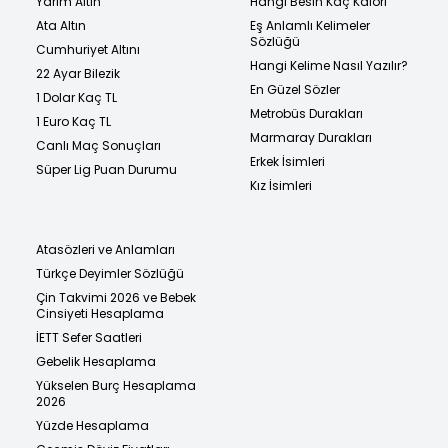
Yarım Altın
Hangi Besin Kaç Kalori
Ata Altın
Eş Anlamlı Kelimeler
Sözlüğü
Cumhuriyet Altını
Hangi Kelime Nasıl Yazılır?
22 Ayar Bilezik
En Güzel Sözler
1 Dolar Kaç TL
Metrobüs Durakları
1 Euro Kaç TL
Marmaray Durakları
Canlı Maç Sonuçları
Erkek İsimleri
Süper Lig Puan Durumu
Kız İsimleri
Atasözleri ve Anlamları
Türkçe Deyimler Sözlüğü
Çin Takvimi 2026 ve Bebek
Cinsiyeti Hesaplama
İETT Sefer Saatleri
Gebelik Hesaplama
Yükselen Burç Hesaplama
2026
Yüzde Hesaplama