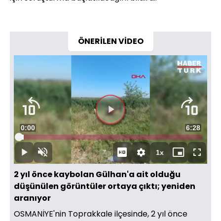
ÖNERİLEN VİDEO
Süre
0:00
Toplam
6:28
Yüklendi
:
2.57%
Süre
1x
Duraklat
Sesi
Oynatma
Mini
Tam
Aç
Hızı
oynatıcı
Ekran
2 yıl önce kaybolan Gülhan'a ait olduğu
düşünülen görüntüler ortaya çıktı; yeniden
aranıyor
OSMANİYE'nin Toprakkale ilçesinde, 2 yıl önce