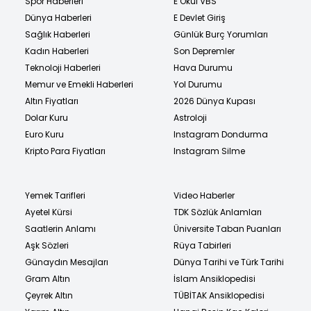
Spor Haberleri
E Okul VBS
Dünya Haberleri
E Devlet Giriş
Sağlık Haberleri
Günlük Burç Yorumları
Kadın Haberleri
Son Depremler
Teknoloji Haberleri
Hava Durumu
Memur ve Emekli Haberleri
Yol Durumu
Altın Fiyatları
2026 Dünya Kupası
Dolar Kuru
Astroloji
Euro Kuru
Instagram Dondurma
Kripto Para Fiyatları
Instagram Silme
Yemek Tarifleri
Video Haberler
Ayetel Kürsi
TDK Sözlük Anlamları
Saatlerin Anlamı
Üniversite Taban Puanları
Aşk Sözleri
Rüya Tabirleri
Günaydın Mesajları
Dünya Tarihi ve Türk Tarihi
Gram Altın
İslam Ansiklopedisi
Çeyrek Altın
TÜBİTAK Ansiklopedisi