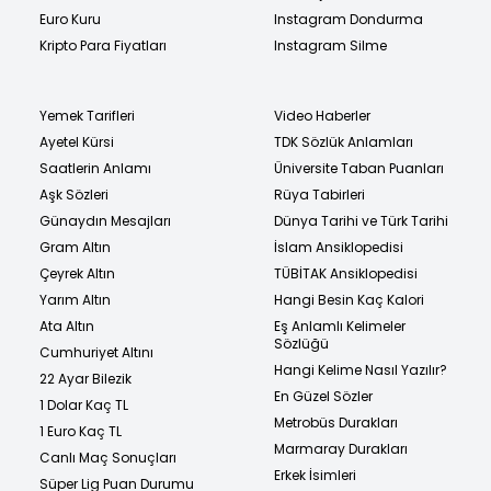
Euro Kuru
Instagram Dondurma
Kripto Para Fiyatları
Instagram Silme
Yemek Tarifleri
Video Haberler
Ayetel Kürsi
TDK Sözlük Anlamları
Saatlerin Anlamı
Üniversite Taban Puanları
Aşk Sözleri
Rüya Tabirleri
Günaydın Mesajları
Dünya Tarihi ve Türk Tarihi
Gram Altın
İslam Ansiklopedisi
Çeyrek Altın
TÜBİTAK Ansiklopedisi
Yarım Altın
Hangi Besin Kaç Kalori
Ata Altın
Eş Anlamlı Kelimeler
Sözlüğü
Cumhuriyet Altını
Hangi Kelime Nasıl Yazılır?
22 Ayar Bilezik
En Güzel Sözler
1 Dolar Kaç TL
Metrobüs Durakları
1 Euro Kaç TL
Marmaray Durakları
Canlı Maç Sonuçları
Erkek İsimleri
Süper Lig Puan Durumu