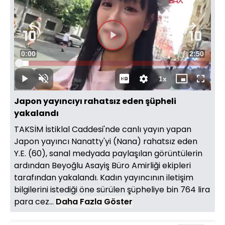
Süre
0:00
Toplam
2:50
Yüklendi
:
5.19%
Süre
1x
Duraklat
Sesi
Oynatma
Mini
Tam
Aç
Hızı
oynatıcı
Ekran
Japon yayıncıyı rahatsız eden şüpheli
yakalandı
TAKSİM İstiklal Caddesi'nde canlı yayın yapan
Japon yayıncı Nanatty'yi (Nana) rahatsız eden
Y.E. (60), sanal medyada paylaşılan görüntülerin
ardından Beyoğlu Asayiş Büro Amirliği ekipleri
tarafından yakalandı. Kadın yayıncının iletişim
bilgilerini istediği öne sürülen şüpheliye bin 764 lira
para cez...
Daha Fazla Göster