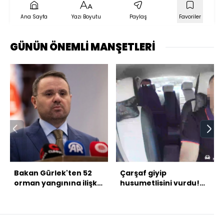
Ana Sayfa
Yazı Boyutu
Paylaş
Favoriler
GÜNÜN ÖNEMLİ MANŞETLERİ
Bakan Gürlek'ten 52
Çarşaf giyip
orman yangınına ilişkin
husumetlisini vurdu!
açıklama
Takside kelepçe!