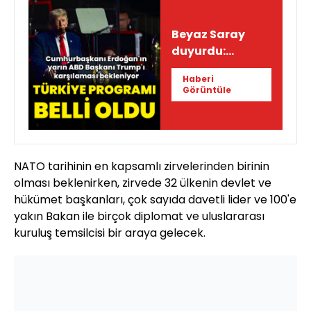
Beyaz Saray
duyurdu:
Trump'ın Türkiye
Haberi
programı
Görüntüle
NATO tarihinin en kapsamlı zirvelerinden birinin
olması beklenirken, zirvede 32 ülkenin devlet ve
hükümet başkanları, çok sayıda davetli lider ve 100'e
yakın Bakan ile birçok diplomat ve uluslararası
kuruluş temsilcisi bir araya gelecek.