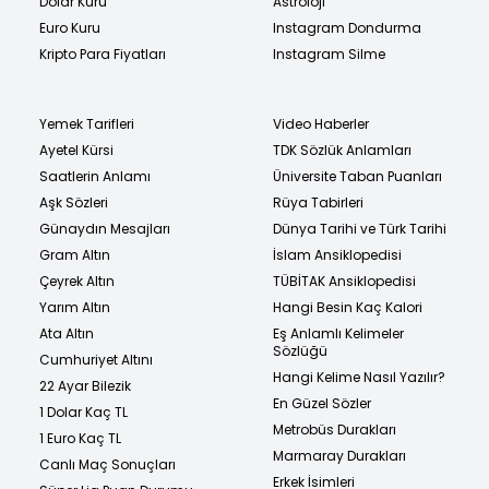
Dolar Kuru
Astroloji
Euro Kuru
Instagram Dondurma
Kripto Para Fiyatları
Instagram Silme
Yemek Tarifleri
Video Haberler
Ayetel Kürsi
TDK Sözlük Anlamları
Saatlerin Anlamı
Üniversite Taban Puanları
Aşk Sözleri
Rüya Tabirleri
Günaydın Mesajları
Dünya Tarihi ve Türk Tarihi
Gram Altın
İslam Ansiklopedisi
Çeyrek Altın
TÜBİTAK Ansiklopedisi
Yarım Altın
Hangi Besin Kaç Kalori
Ata Altın
Eş Anlamlı Kelimeler
Sözlüğü
Cumhuriyet Altını
Hangi Kelime Nasıl Yazılır?
22 Ayar Bilezik
En Güzel Sözler
1 Dolar Kaç TL
Metrobüs Durakları
1 Euro Kaç TL
Marmaray Durakları
Canlı Maç Sonuçları
Erkek İsimleri