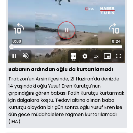
Süre
0:00
Toplam
0:24
Yüklendi
:
100.00%
Süre
1x
Duraklat
Sesi
Oynatma
Mini
Tam
240
Aç
Hızı
oynatıcı
Ekran
Babanın ardından oğlu da kurtarılamadı
Trabzon'un Arsin ilçesinde, 21 Haziran'da denizde
14 yaşındaki oğlu Yusuf Eren Kurutçu'nun
çırpındığını gören babası Fatih Kurutçu kurtarmak
için dalgalara koştu. Tedavi altına alınan baba
Kurutçu olaydan bir gün sonra, oğlu Yusuf Eren ise
dün gece müdahalelere rağmen kurtarılamadı
(İHA)